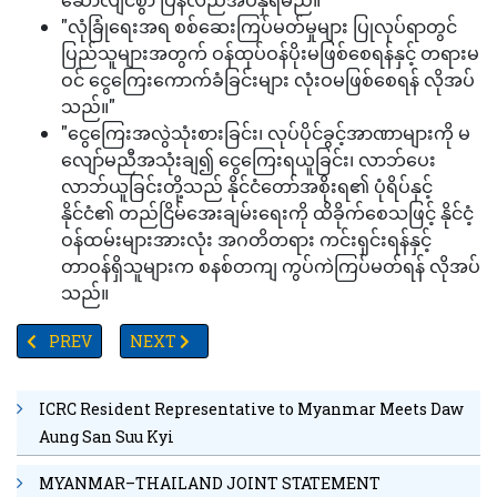
"လုံခြုံရေးအရ စစ်ဆေးကြပ်မတ်မှုများ ပြုလုပ်ရာတွင်
ပြည်သူများအတွက် ဝန်ထုပ်ဝန်ပိုးမဖြစ်စေရန်နှင့် တရားမ
ဝင် ငွေကြေးကောက်ခံခြင်းများ လုံးဝမဖြစ်စေရန် လိုအပ်
သည်။"
"ငွေကြေးအလွဲသုံးစားခြင်း၊ လုပ်ပိုင်ခွင့်အာဏာများကို မ
လျော်မညီအသုံးချ၍ ငွေကြေးရယူခြင်း၊ လာဘ်ပေး
လာဘ်ယူခြင်းတို့သည် နိုင်ငံတော်အစိုးရ၏ ပုံရိပ်နှင့်
နိုင်ငံ၏ တည်ငြိမ်အေးချမ်းရေးကို ထိခိုက်စေသဖြင့် နိုင်ငံ့
ဝန်ထမ်းများအားလုံး အဂတိတရား ကင်းရှင်းရန်နှင့်
တာဝန်ရှိသူများက စနစ်တကျ ကွပ်ကဲကြပ်မတ်ရန် လိုအပ်
သည်။
PREVIOUS ARTICLE: မြောက်ဒဂုံမှ ပျောက်ဆုံးသွားသည့် က‌ေ-လးငယ်
NEXT ARTICLE: TV YANGON TIMES ရဲ့ နေ့စဉ်သတင်း
PREV
NEXT
ICRC Resident Representative to Myanmar Meets Daw
Aung San Suu Kyi
MYANMAR–THAILAND JOINT STATEMENT