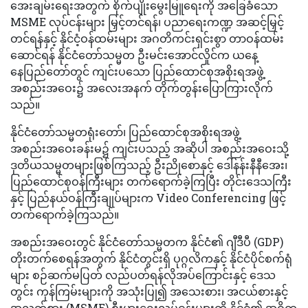
အေးချမ်းရေးအတွက် စိုက်ပျိုးမွေးမြူရေးကို အခြေခံသော
MSME လုပ်ငန်းများ မြှင့်တင်ရန်၊ ပညာရေးကဏ္ဍ အဆင့်မြှင့်
တင်ရန်နှင့် နိုင်ငံ့ဝန်ထမ်းများ အဂတိကင်းရှင်းစွာ တာဝန်ထမ်း
ဆောင်ရန် နိုင်ငံတော်သမ္မတ ဦးမင်းအောင်လှိုင်က ယနေ့
နေပြည်တော်တွင် ကျင်းပသော ပြည်ထောင်စုအစိုးရအဖွဲ့
အစည်းအဝေး၌ အလေးအနက် တိုက်တွန်းပြောကြားလိုက်
သည်။
နိုင်ငံတော်သမ္မတရုံးတော်၊ ပြည်ထောင်စုအစိုးရအဖွဲ့
အစည်းအဝေးခန်းမ၌ ကျင်းပသည့် အဆိုပါ အစည်းအဝေးသို့
ဒုတိယသမ္မတများဖြစ်ကြသည့် ဦးညိုစောနှင့် ဒေါ်နန်းနီနီအေး၊
ပြည်ထောင်စုဝန်ကြီးများ တက်ရောက်ခဲ့ကြပြီး တိုင်းဒေသကြီး
နှင့် ပြည်နယ်ဝန်ကြီးချုပ်များက Video Conferencing ဖြင့်
တက်ရောက်ခဲ့ကြသည်။
အစည်းအဝေးတွင် နိုင်ငံတော်သမ္မတက နိုင်ငံ၏ ဂျီဒီပီ (GDP)
တိုးတက်စေရန်အတွက် နိုင်ငံတွင်းရှိ ပုဂ္ဂလိကနှင့် နိုင်ငံပိုင်စက်ရုံ
များ စဉ်ဆက်မပြတ် လည်ပတ်ရန်လိုအပ်ကြောင်းနှင့် ဒေသ
တွင်း ကုန်ကြမ်းများကို အသုံးပြု၍ အသေးစား၊ အငယ်စားနှင့်
အလတ်စား (MSME) စီးပွားရေးလုပ်ငန်းများကို နိုင်ငံ၏ အဓိက