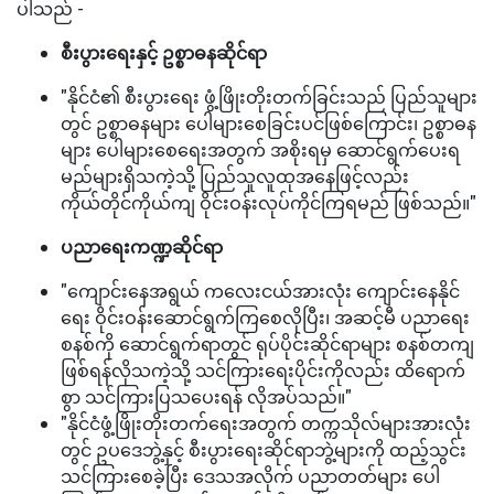
ပါသည် -
စီးပွားရေးနှင့် ဥစ္စာဓနဆိုင်ရာ
"နိုင်ငံ၏ စီးပွားရေး ဖွံ့ဖြိုးတိုးတက်ခြင်းသည် ပြည်သူများ
တွင် ဥစ္စာဓနများ ပေါများစေခြင်းပင်ဖြစ်ကြောင်း၊ ဥစ္စာဓန
များ ပေါများစေရေးအတွက် အစိုးရမှ ဆောင်ရွက်ပေးရ
မည်များရှိသကဲ့သို့ ပြည်သူလူထုအနေဖြင့်လည်း
ကိုယ်တိုင်ကိုယ်ကျ ဝိုင်းဝန်းလုပ်ကိုင်ကြရမည် ဖြစ်သည်။"
ပညာရေးကဏ္ဍဆိုင်ရာ
"ကျောင်းနေအရွယ် ကလေးငယ်အားလုံး ကျောင်းနေနိုင်
ရေး ဝိုင်းဝန်းဆောင်ရွက်ကြစေလိုပြီး၊ အဆင့်မီ ပညာရေး
စနစ်ကို ဆောင်ရွက်ရာတွင် ရုပ်ပိုင်းဆိုင်ရာများ စနစ်တကျ
ဖြစ်ရန်လိုသကဲ့သို့ သင်ကြားရေးပိုင်းကိုလည်း ထိရောက်
စွာ သင်ကြားပြသပေးရန် လိုအပ်သည်။"
"နိုင်ငံဖွံ့ဖြိုးတိုးတက်ရေးအတွက် တက္ကသိုလ်များအားလုံး
တွင် ဥပဒေဘွဲ့နှင့် စီးပွားရေးဆိုင်ရာဘွဲ့များကို ထည့်သွင်း
သင်ကြားစေခဲ့ပြီး ဒေသအလိုက် ပညာတတ်များ ပေါ