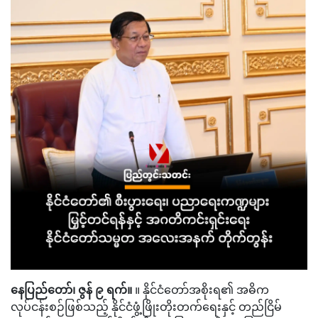
နေပြည်တော်၊ ဇွန် ၉ ရက်။
။ နိုင်ငံတော်အစိုးရ၏ အဓိက
လုပ်ငန်းစဉ်ဖြစ်သည့် နိုင်ငံဖွံ့ဖြိုးတိုးတက်ရေးနှင့် တည်ငြိမ်