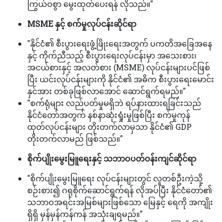
ကြွယ်ဝစွာ မွေးထုတ်ပေးရန် လိုသည်။"
MSME နှင့် စက်မှုလုပ်ငန်းဆိုင်ရာ
"နိုင်ငံ၏ စီးပွားရေးဖွံ့ဖြိုးရေးအတွက် ပကတိအခြေအနေ
နှင့် ကိုက်ညီသည့် စီးပွားရေးလုပ်ငန်းမှာ အသေးစား၊
အငယ်စားနှင့် အလတ်စား (MSME) လုပ်ငန်းများပင်ဖြစ်
ပြီး ယင်းလုပ်ငန်းများကို နိုင်ငံ၏ အဓိက စီးပွားရေးမောင်း
နှင်အား တစ်ခုဖြစ်လာအောင် ဆောင်ရွက်ရမည်။"
"စက်ရုံများ လည်ပတ်မှုမရှိဘဲ ရပ်နားထားရခြင်းသည်
နိုင်ငံတော်အတွက် နစ်နာဆုံးရှုံးမှုဖြစ်ပြီး စက်မှုကုန်
ထုတ်လုပ်ငန်းများ တိုးတက်လာမှသာ နိုင်ငံ၏ GDP
တိုးတက်လာမည် ဖြစ်သည်။"
စိုက်ပျိုးမွေးမြူရေးနှင့် သဘာဝပတ်ဝန်းကျင်ဆိုင်ရာ
"စိုက်ပျိုးမွေးမြူရေး လုပ်ငန်းများတွင် လူတစ်ဦးကဲ့သို့
စဉ်းစား၍ ဂရုစိုက်ဆောင်ရွက်ရန် လိုအပ်ပြီး နိုင်ငံတော်၏
သဘာဝအရင်းအမြစ်များဖြစ်သော မြေနှင့် ရေကို အကျိုး
ရှိရှိ မှန်မှန်ကန်ကန် အသုံးချရမည်။"