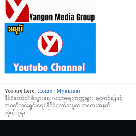
You are here:
Home
Myanmar
နိုင်ငံတော်၏ စီးပွားရေး၊ ပညာရေးကဏ္ဍများ မြှင့်တင်ရန်နှင့်
အဂတိကင်းရှင်းရေး နိုင်ငံတော်သမ္မတ အလေးအနက်
တိုက်တွန်း