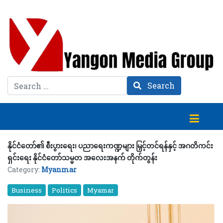
Search
Search
နိုင်ငံတော်၏ စီးပွားရေး၊ ပညာရေးကဏ္ဍများ မြှင့်တင်ရန်နှင့် အဂတိကင်း
ရှင်းရေး နိုင်ငံတော်သမ္မတ အလေးအနက် တိုက်တွန်း
Category:
Myanmar
Business
Politics
Myamar