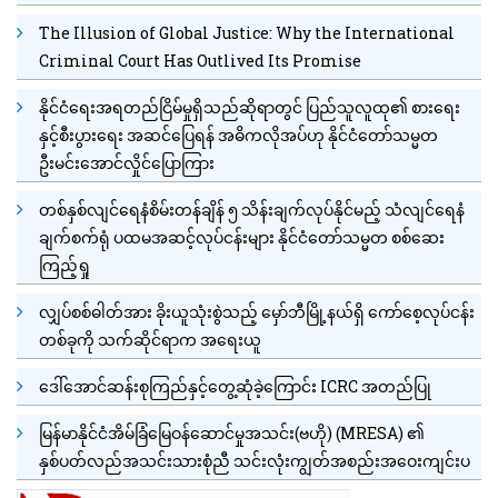
The Illusion of Global Justice: Why the International
Criminal Court Has Outlived Its Promise
နိုင်ငံရေးအရတည်ငြိမ်မှုရှိသည်ဆိုရာတွင် ပြည်သူလူထု၏ စားရေး
နှင့်စီးပွားရေး အဆင်ပြေရန် အဓိကလိုအပ်ဟု နိုင်ငံတော်သမ္မတ
ဦးမင်းအောင်လှိုင်ပြောကြား
တစ်နှစ်လျင်ရေနံစိမ်းတန်ချိန် ၅ သိန်းချက်လုပ်နိုင်မည့် သံလျင်ရေနံ
ချက်စက်ရုံ ပထမအဆင့်လုပ်ငန်းများ နိုင်ငံတော်သမ္မတ စစ်ဆေး
ကြည့်ရှု
လျှပ်စစ်ဓါတ်အား ခိုးယူသုံးစွဲသည့် မှော်ဘီမြို့နယ်ရှိ ကော်စေ့လုပ်ငန်း
တစ်ခုကို သက်ဆိုင်ရာက အရေးယူ
ဒေါ်အောင်ဆန်းစုကြည်နှင့်တွေ့ဆုံခဲ့ကြောင်း ICRC အတည်ပြု
မြန်မာနိုင်ငံအိမ်ခြံမြေဝန်ဆောင်မှုအသင်း(ဗဟို) (MRESA) ၏
နှစ်ပတ်လည်အသင်းသားစုံညီ သင်းလုံးကျွတ်အစည်းအဝေးကျင်းပ