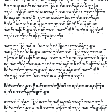
စီးပွားရေးမောင်းနှင်အားအဖြစ် ဖော်ဆောင်ရန် လမ်းညွှန်ခဲ့
သည်။ ထို့ပြင် ကျောင်းနေအရွယ် ကလေးတိုင်း ပညာသင်ကြား
နိုင်ရေးနှင့် အဆင့်မီ ပညာရေးစနစ်တစ်ခု တည်ဆောက်ရန်၊
စိုက်ပျိုးရေးနှင့် မွေးမြူရေးကဏ္ဍတွင် နိုင်ငံပိုင် မြေနှင့် ရေ
အရင်းအမြစ်များကို စနစ်တကျ အကျိုးရှိရှိ အသုံးချရန်တို့ကို
လည်း ထည့်သွင်းပြောကြားခဲ့သည်။
အထူးသဖြင့် အုပ်ချုပ်ရေးနှင့် လုံခြုံရေး တာဝန်ရှိသူများ
အနေဖြင့် လုပ်ငန်းများ ဆောင်ရွက်ရာတွင် ပြည်သူလူထုအပေါ်
ဝန်ထုပ်ဝန်ပိုး မဖြစ်စေရေး၊ တရားမဝင် ငွေကြေးကောက်ခံခြင်း
နှင့် အဂတိလိုက်စားမှုများ လုံးဝကင်းရှင်းရန် လိုအပ်ကြောင်းနှင့်
နိုင်ငံတော်ဘဏ္ဍာငွေများကို လေလွင့်မှုမရှိစေဘဲ အကျိုးရှိရှိ
သုံးစွဲရန် တင်းကျပ်စွာ သတိပေး မှာကြားခဲ့သည်။
နိုင်ငံတော်သမ္မတ ဦးမင်းအောင်လှိုင်၏ အစည်းအဝေးမှာကြား
ချက် ကောက်နှုတ်ချက်များ
အောက်ပါတို့မှာ ပြည်ထောင်စုအစိုးရအဖွဲ့ အစည်းအဝေးတွင်
နိုင်ငံတော်သမ္မတမှ အဓိကထား မှာကြားခဲ့သည့် အချက်များဖြစ်