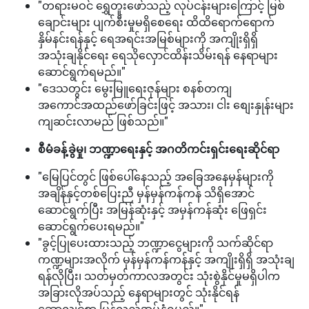
"တရားမဝင် ရွှေတူးဖော်သည့် လုပ်ငန်းများကြောင့် မြစ်
ချောင်းများ ပျက်စီးမှုမရှိစေရေး ထိထိရောက်ရောက်
နှိမ်နင်းရန်နှင့် ရေအရင်းအမြစ်များကို အကျိုးရှိရှိ
အသုံးချနိုင်ရေး ရေသိုလှောင်ထိန်းသိမ်းရန် နေရာများ
ဆောင်ရွက်ရမည်။"
"ဒေသတွင်း မွေးမြူရေးဇုန်များ စနစ်တကျ
အကောင်အထည်ဖော်ခြင်းဖြင့် အသား၊ ငါး စျေးနှုန်းများ
ကျဆင်းလာမည် ဖြစ်သည်။"
စီမံခန့်ခွဲမှု၊ ဘဏ္ဍာရေးနှင့် အဂတိကင်းရှင်းရေးဆိုင်ရာ
"မြေပြင်တွင် ဖြစ်ပေါ်နေသည့် အခြေအနေမှန်များကို
အချိန်နှင့်တစ်ပြေးညီ မှန်မှန်ကန်ကန် သိရှိအောင်
ဆောင်ရွက်ပြီး အမြန်ဆုံးနှင့် အမှန်ကန်ဆုံး ဖြေရှင်း
ဆောင်ရွက်ပေးရမည်။"
"ခွင့်ပြုပေးထားသည့် ဘဏ္ဍာငွေများကို သက်ဆိုင်ရာ
ကဏ္ဍများအလိုက် မှန်မှန်ကန်ကန်နှင့် အကျိုးရှိရှိ အသုံးချ
ရန်လိုပြီး၊ သတ်မှတ်ကာလအတွင်း သုံးစွဲနိုင်မှုမရှိပါက
အခြားလိုအပ်သည့် နေရာများတွင် သုံးနိုင်ရန်
ဆောလျင်စွာ ပြန်လည်အပ်နှံရမည်။"