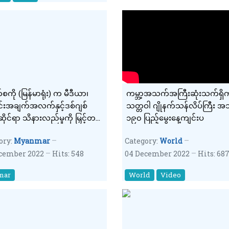
စကို (မြန်မာရုံး) က မီဒီယာ၊
ကမ္ဘာ့အသက်အကြီးဆုံးသက်ရှိကု
းအချက်အလက်နှင့်ဒစ်ဂျစ်
သတ္တဝါ ဂျိုနက်သန်လိပ်ကြီး 
ုင်ရာ သိနားလည်မှုကို မြှင့်တင်
၁၉၀ ပြည့်မွေးနေ့ကျင်းပ
င်း ဟောပြောပွဲကျင်းပမည်
ory:
Myanmar
Category:
World
cember 2022
Hits: 548
04 December 2022
Hits: 68
mar
World
Video