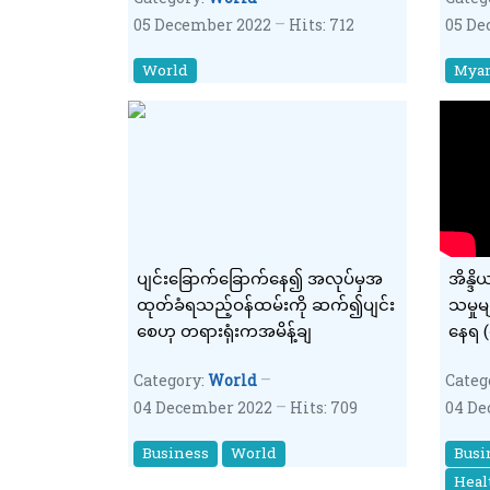
05 December 2022
Hits: 712
05 De
World
Mya
ပျင်းခြောက်ခြောက်နေ၍ အလုပ်မှအ
အိန္ဒ
ထုတ်ခံရသည့်ဝန်ထမ်းကို ဆက်၍ပျင်း
သမှုမ
စေဟု တရားရုံးကအမိန့်ချ
နေရ (
Category:
World
Categ
04 December 2022
Hits: 709
04 De
Business
World
Busi
Heal