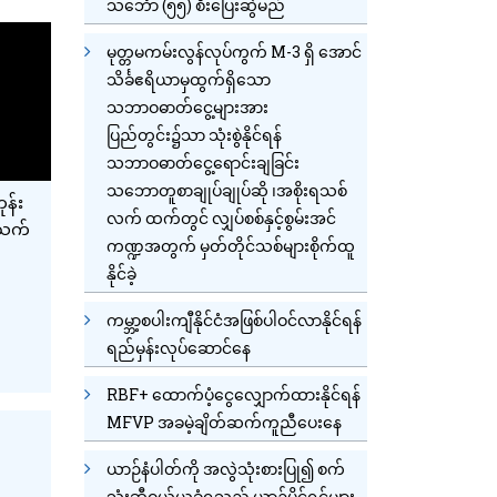
သင်္ဘော (၅၅) စီးပြေးဆွဲမည်
မုတ္တမကမ်းလွန်လုပ်ကွက် M-3 ရှိ အောင်
သိင်္ခဧရိယာမှထွက်ရှိသော
သဘာဝဓာတ်ငွေ့များအား
ပြည်တွင်း၌သာ သုံးစွဲနိုင်ရန်
သဘာဝဓာတ်ငွေ့ရောင်းချခြင်း
သဘောတူစာချုပ်ချုပ်ဆို ၊အစိုးရသစ်
န်း
လက် ထက်တွင် လျှပ်စစ်နှင့်စွမ်းအင်
အသက်
ကဏ္ဍအတွက် မှတ်တိုင်သစ်များစိုက်ထူ
နိုင်ခဲ့
ကမ္ဘာ့စပါးကျီနိုင်ငံအဖြစ်ပါဝင်လာနိုင်ရန်
7
ရည်မှန်းလုပ်ဆောင်နေ
RBF+ ထောက်ပံ့ငွေလျှောက်ထားနိုင်ရန်
MFVP အခမဲ့ချိတ်ဆက်ကူညီပေးနေ
ယာဉ်နံပါတ်ကို အလွဲသုံးစားပြု၍ စက်
သုံးဆီဝယ်ယူခံရသည့် ယာဉ်ပိုင်ရှင်များ