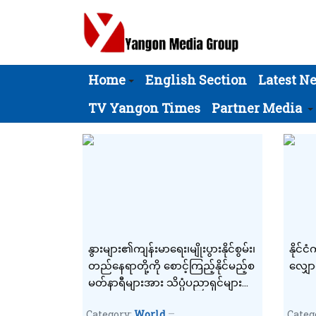
Home
English Section
Latest N
TV Yangon Times
Partner Media
နွားများ၏ကျန်းမာရေး၊မျိုးပွားနိုင်စွမ်း၊
နိုင်
တည်နေရာတို့ကို စောင့်ကြည့်နိုင်မည့်စ
လျှော
မတ်နာရီများအား သိပ္ပံပညာရှင်များ
တီထွင်
Category:
World
Categ