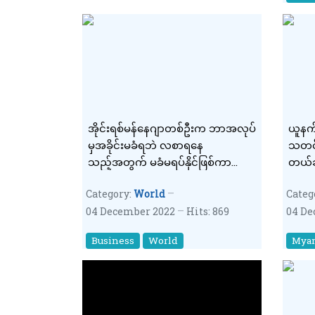
အိုင်းရစ်မန်နေဂျာတစ်ဦးက ဘာအလုပ်
ယူနက်
မှအခိုင်းမခံရဘဲ လစာရနေ
သတင်
သည့်အတွက် မခံမရပ်နိုင်ဖြစ်ကာ
တယ်ဆိ
အလုပ်ရှင်ကို တရားစွဲ
ပေးခြ
Category:
World
Categ
04 December 2022
Hits: 869
04 De
Business
World
Mya