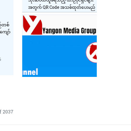
အတွက် QR Code အသစ်ထုတ်ပေးမည်
ဉ်တစ်
 ကျော်
6
f 2037