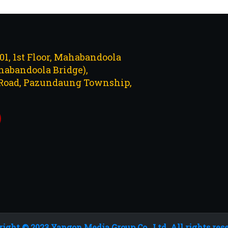
101, 1st Floor, Mahabandoola
abandoola Bridge),
Road, Pazundaung Township,
ight © 2023 Yangon Media Group Co., Ltd. All rights res