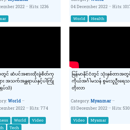
cember 2022
Hits: 1236
04 December 2022
Hits: 101
mar
World
Health
ိယတွင် ဆံပင်အစားထိုးခွဲစိတ်ကု
မြန်မာနိုင်ငံတွင် သုံးနှစ်တာအတွင
ျား အသက်အန္တရာယ်နှင့်ပါကြုံ
ကိုယ်အင်္ဂါမသန် စွမ်းသူဦးရေသန
ရုပ်သံ)
တိုးလာ
ory:
World
Category:
Myanmar
cember 2022
Hits: 774
03 December 2022
Hits: 530
ness
World
Video
Video
Myamar
th
Tech