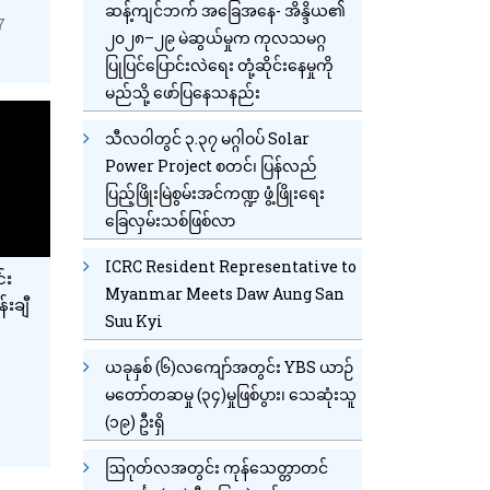
ဆန့်ကျင်ဘက် အခြေအနေ- အိန္ဒိယ၏
7
၂၀၂၈–၂၉ မဲဆွယ်မှုက ကုလသမဂ္ဂ
ပြုပြင်ပြောင်းလဲရေး တုံ့ဆိုင်းနေမှုကို
မည်သို့ ဖော်ပြနေသနည်း
သီလဝါတွင် ၃.၃၇ မဂ္ဂါဝပ် Solar
Power Project စတင်၊ ပြန်လည်
ပြည့်ဖြိုးမြဲစွမ်းအင်ကဏ္ဍ ဖွံ့ဖြိုးရေး
ခြေလှမ်းသစ်ဖြစ်လာ
ICRC Resident Representative to
်း
Myanmar Meets Daw Aung San
်းချီ
Suu Kyi
ယခုနှစ် (၆)လကျော်အတွင်း YBS ယာဉ်
မတော်တဆမှု (၃၄)မှုဖြစ်ပွား၊ သေဆုံးသူ
(၁၉) ဦးရှိ
ဩဂုတ်လအတွင်း ကုန်သေတ္တာတင်