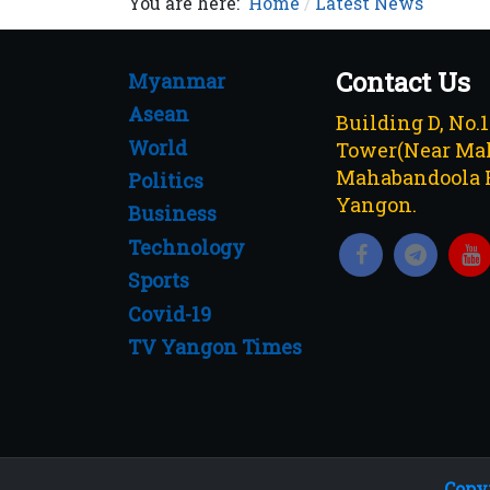
You are here:
Home
Latest News
Contact Us
Myanmar
Asean
Building D, No.
World
Tower(Near Mah
Mahabandoola 
Politics
Yangon.
Business
Technology
Sports
Covid-19
TV Yangon Times
Copyr