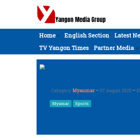
Home
English Section
Latest N
TV Yangon Times
Partner Media
Category:
Myanmar
07 August 2025
H
Myamar
Sports