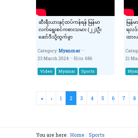
ဆီးရီးယားနှင့်ထပ်ကန်ရန် မြန်မာ
မြန်မ
လက်‌ရွေးစင်ကစားသမား (၂၂)ဦး
‌ရလဒ်
ဆော်ဒီသို့ထွက်ခွာ
ထားဟ
Category:
Myanmar
Categ
23 March 2024
Hits: 686
21 Ma
Video
Myamar
Sports
Mya
1
2
3
4
5
6
7
8
You are here:
Home
Sports