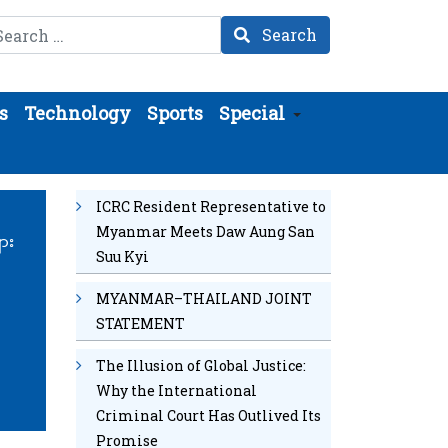
arch
Search
s
Technology
Sports
Special
ICRC Resident Representative to
Myanmar Meets Daw Aung San
ား
Suu Kyi
MYANMAR–THAILAND JOINT
STATEMENT
The Illusion of Global Justice:
Why the International
Criminal Court Has Outlived Its
Promise