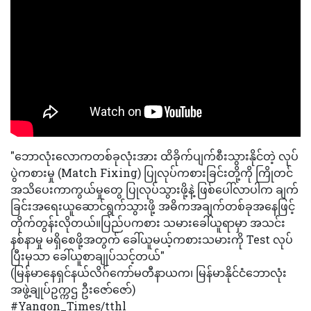
"ဘောလုံးလောကတစ်ခုလုံးအား ထိခိုက်ပျက်စီးသွားနိုင်တဲ့ လုပ်
ပွဲကစားမှု (Match Fixing) ပြုလုပ်ကစားခြင်းတို့ကို ကြိုတင်
အသိပေးကာကွယ်မှု‌တွေ ပြုလုပ်သွားဖို့နဲ့ ဖြစ်ပေါ်လာပါက ချက်
ခြင်းအရေးယူဆောင်ရွက်သွားဖို့ အဓိကအချက်တစ်ခုအနေဖြင့်
တိုက်တွန်းလိုတယ်။ပြည်ပကစား သမားခေါ်ယူရာမှာ အသင်း
နစ်နာမှု မရှိစေဖို့အတွက် ခေါ်ယူမယ့်ကစားသမားကို Test လုပ်
ပြီးမှသာ ခေါ်ယူစာချုပ်သင့်တယ်"
(မြန်မာနေရှင်နယ်လိဂ်ကော်မတီနာယက၊ မြန်မာနိုင်ငံဘောလုံး
အဖွဲ့ချုပ်ဥက္ကဌ ဦးဇော်ဇော်)
#Yangon_Times/tthl