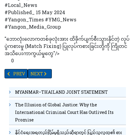
#Local_News
#Published_ 15 May 2024
#Yangon_Times #YMG_News
#Yangon_Media_Group
"ဘောလုံးလောကတစ်ခုလုံးအား ထိခိုက်ပျက်စီးသွားနိုင်တဲ့ လုပ်
ပွဲကစားမှု (Match Fixing) ပြုလုပ်ကစားခြင်းတို့ကို ကြိုတင်
အသိပေးကာကွယ်မှု‌တွေ"/>
0
PREVIOUS ARTICLE: နာဂ ကိုယ်ပိုင်အုပ်ချုပ်ခွင့်ရဒေသရှိ ဟွေထိုက်ရေ
NEXT ARTICLE: စားသောက်ကုန်လုပ်ငန်းအတတ်ပညာ အချိန်ပိ
PREV
NEXT
MYANMAR–THAILAND JOINT STATEMENT
The Illusion of Global Justice: Why the
International Criminal Court Has Outlived Its
Promise
နိုင်ငံရေးအရတည်ငြိမ်မှုရှိသည်ဆိုရာတွင် ပြည်သူလူထု၏ စား