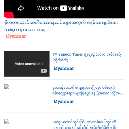
ဗိုလ်တထောင်စေတီတော်ဝန်ထမ်းများအတွက် စနစ်တကျအိမ်ရာ
တစ်ခု တည်ဆောက်နေ
Category:
Myanmar
TV Yangon Times ရဲ့နေ့စဉ်သတင်းအစီအစဉ်
(တိုက်ရိုက်)
Category:
Myanmar
ပူတာအိုဒေသရှိ ကျေးရွာအချို့တွင် ဝမ်းပျက်
ဝမ်းလျှောရောဂါများဖြစ်ပွားနေပြီးဆေးဝါးလိုအပ်မှု
များရှိနေ
Category:
Myanmar
မ‌ကွေး-တောင်တွင်းကြီး ကားလမ်းပေါ်တွင် ဆီ
ဘောက်ဆာယာဉ်နှင့် ဆိုင်ကယ်တိုက်မိ၍ ၃ ဦး