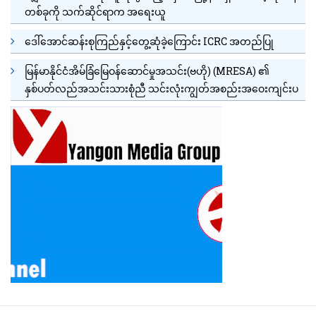
တစ်ခုကို သက်ဆိုင်ရာက အရေးယူ
ဒေါ်အောင်ဆန်းစုကြည်နှင့်တွေ့ဆုံခဲ့ကြောင်း ICRC အတည်ပြု
မြန်မာနိုင်ငံအိမ်ခြံမြေဝန်ဆောင်မှုအသင်း(ဗဟို) (MRESA) ၏
နှစ်ပတ်လည်အသင်းသားစုံညီ သင်းလုံးကျွတ်အစည်းအဝေးကျင်းပ