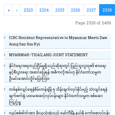
2323
2324
2325
2326
2327
2328
Page 2328 of 2406
ICRC Resident Representative to Myanmar Meets Daw
Aung San Suu Kyi
MYANMAR–THAILAND JOINT STATEMENT
နိုင်ငံရေးအရတည်ငြိမ်မှုရှိသည်ဆိုရာတွင် ပြည်သူလူထု၏ စားရေး
နှင့်စီးပွားရေး အဆင်ပြေရန် အဓိကလိုအပ်ဟု နိုင်ငံတော်သမ္မတ
ဦးမင်းအောင်လှိုင်ပြောကြား
တစ်နှစ်လျင်ရေနံစိမ်းတန်ချိန် ၅ သိန်းချက်လုပ်နိုင်မည့် သံလျင်ရေနံ
ချက်စက်ရုံ ပထမအဆင့်လုပ်ငန်းများ နိုင်ငံတော်သမ္မတ စစ်ဆေး
ကြည့်ရှု
လျှပ်စစ်ဓါတ်အား ခိုးယူသုံးစွဲသည့် မှော်ဘီမြို့နယ်ရှိ ကော်စေ့လုပ်ငန်း