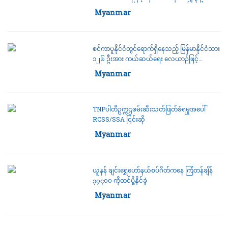
သေဆုံး
Category:
Myanmar
စင်ကာပူနိုင်ငံတွင်ရောက်ရှိနေသည့် မြန်မာနိုင်ငံသား
၁၂၆ ဦးအား ကယ်ဆယ်ရေး လေယာဉ်ဖြင့်
ပြန်လည်ပို့ဆောင်ပေး
Category:
Myanmar
TNPပါတီဥက္ကဌဖမ်းဆီးသတ်ဖြတ်ခံရမှုအပေါ်
RCSS/SSA ငြင်းဆို
Category:
Myanmar
ယူနန် ချင်းရွှေဟော်နယ်စပ်ဂိတ်ကနေ ကြံတန်ချိန်
၃၇၄၀၀ ကိုတင်ပို့နိုင်ခဲ့
Category:
Myanmar