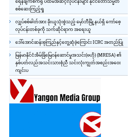
ရေနံချက်စက်ရုံ ပထမအဆင့်လုပ်ငန်းများ နိုင်ငံတော်သမ္မတ
စစ်ဆေးကြည့်ရှု
လျှပ်စစ်ဓါတ်အား ခိုးယူသုံးစွဲသည့် မှော်ဘီမြို့နယ်ရှိ ကော်စေ့
လုပ်ငန်းတစ်ခုကို သက်ဆိုင်ရာက အရေးယူ
ဒေါ်အောင်ဆန်းစုကြည်နှင့်တွေ့ဆုံခဲ့ကြောင်း ICRC အတည်ပြု
မြန်မာနိုင်ငံအိမ်ခြံမြေဝန်ဆောင်မှုအသင်း(ဗဟို) (MRESA) ၏
နှစ်ပတ်လည်အသင်းသားစုံညီ သင်းလုံးကျွတ်အစည်းအဝေး
ကျင်းပ