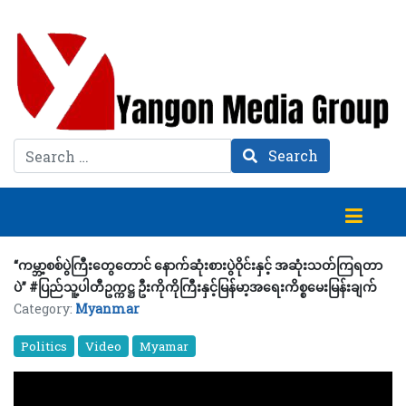
Search
Search
“ကမ္ဘာ့စစ်ပွဲကြီးတွေတောင် နောက်ဆုံးစားပွဲဝိုင်းနှင့် အဆုံးသတ်ကြရတာ
ပဲ” #ပြည်သူ့ပါတီဥက္ကဋ္ဌ ဦးကိုကိုကြီးနှင့်မြန်မာ့အရေးကိစ္စမေးမြန်းချက်
Category:
Myanmar
Politics
Video
Myamar