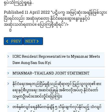
ရုပ်သံကြည့်ရှုရန်..
Published 11 April 2022 “ပဋိပက္ခ အမြင့်ဆုံးအချိန်ဖြစ်သွား
ပြီးရင်လည်း အဆုံးမှာတော့ နိုင်ငံရေးဆွေးနွေးမှုနှင့်ပဲ
အဆုံးသတ်ရတာပဲ။ ပြောကြစို့ဆိုရင်"/>
0
PREVIOUS ARTICLE: မဟာသင်္ကြန်ကာလ ပြည်ထောင်စုတိုင်းရင်းသားကျေးရွ
NEXT ARTICLE: စစ်တွေမြို့ ဝေသာလီကွင်းတွင် ရခိုင်နာမည်က
PREV
NEXT
ICRC Resident Representative to Myanmar Meets
Daw Aung San Suu Kyi
MYANMAR–THAILAND JOINT STATEMENT
နိုင်ငံရေးအရတည်ငြိမ်မှုရှိသည်ဆိုရာတွင် ပြည်သူလူထု၏ စား
ရေးနှင့်စီးပွားရေး အဆင်ပြေရန် အဓိကလိုအပ်ဟု နိုင်ငံတော်
သမ္မတဦးမင်းအောင်လှိုင်ပြောကြား
တစ်နှစ်လျင်ရေနံစိမ်းတန်ချိန် ၅ သိန်းချက်လုပ်နိုင်မည့် သံလျင်