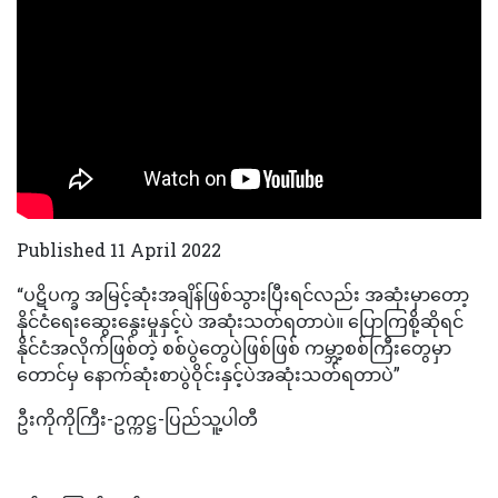
Published 11 April 2022
“ပဋိပက္ခ အမြင့်ဆုံးအချိန်ဖြစ်သွားပြီးရင်လည်း အဆုံးမှာတော့
နိုင်ငံရေးဆွေးနွေးမှုနှင့်ပဲ အဆုံးသတ်ရတာပဲ။ ပြောကြစို့ဆိုရင်
နိုင်ငံအလိုက်ဖြစ်တဲ့ စစ်ပွဲတွေပဲဖြစ်ဖြစ် ကမ္ဘာ့စစ်ကြီးတွေမှာ
တောင်မှ နောက်ဆုံးစာပွဲဝိုင်းနှင့်ပဲအဆုံးသတ်ရတာပဲ”
ဦးကိုကိုကြီး-ဥက္ကဋ္ဌ-ပြည်သူ့ပါတီ