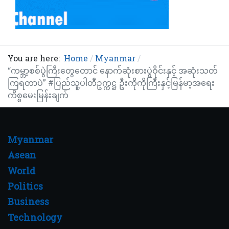
You are here:
Home
Myanmar
“ကမ္ဘာ့စစ်ပွဲကြီးတွေတောင် နောက်ဆုံးစားပွဲဝိုင်းနှင့် အဆုံးသတ်
ကြရတာပဲ” #ပြည်သူ့ပါတီဥက္ကဋ္ဌ ဦးကိုကိုကြီးနှင့်မြန်မာ့အရေး
ကိစ္စမေးမြန်းချက်
Myanmar
Asean
World
Politics
Business
Technology