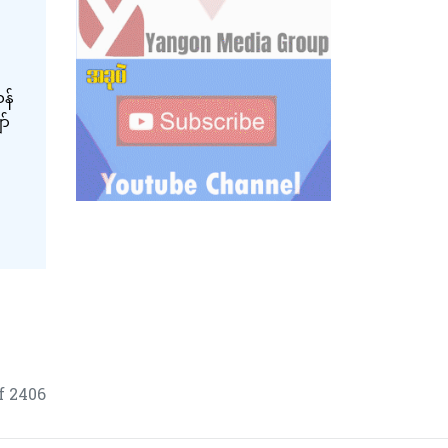
န်
ာ်
f 2406