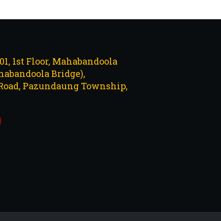
101, 1st Floor, Mahabandoola
abandoola Bridge),
Road, Pazundaung Township,