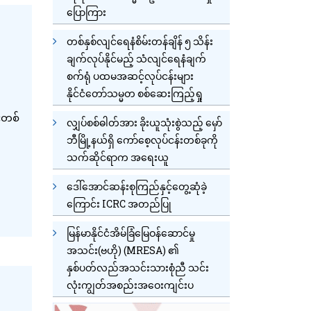
ပြောကြား
တစ်နှစ်လျင်ရေနံစိမ်းတန်ချိန် ၅ သိန်း
ချက်လုပ်နိုင်မည့် သံလျင်ရေနံချက်
စက်ရုံ ပထမအဆင့်လုပ်ငန်းများ
နိုင်ငံတော်သမ္မတ စစ်ဆေးကြည့်ရှု
ားတစ်
လျှပ်စစ်ဓါတ်အား ခိုးယူသုံးစွဲသည့် မှော်
ဘီမြို့နယ်ရှိ ကော်စေ့လုပ်ငန်းတစ်ခုကို
သက်ဆိုင်ရာက အရေးယူ
ဒေါ်အောင်ဆန်းစုကြည်နှင့်တွေ့ဆုံခဲ့
ကြောင်း ICRC အတည်ပြု
မြန်မာနိုင်ငံအိမ်ခြံမြေဝန်ဆောင်မှု
အသင်း(ဗဟို) (MRESA) ၏
နှစ်ပတ်လည်အသင်းသားစုံညီ သင်း
လုံးကျွတ်အစည်းအဝေးကျင်းပ