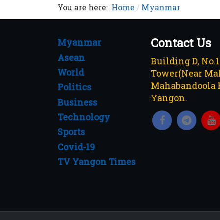
You are here:
Home
Myanmar
Contact Us
Myanmar
Asean
Building D, No.
World
Tower(Near Mah
Mahabandoola 
Politics
Yangon.
Business
Technology
Sports
Covid-19
TV Yangon Times