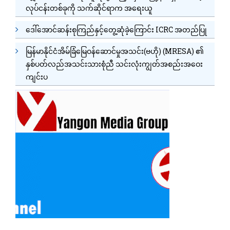
လုပ်ငန်းတစ်ခုကို သက်ဆိုင်ရာက အရေးယူ
ဒေါ်အောင်ဆန်းစုကြည်နှင့်တွေ့ဆုံခဲ့ကြောင်း ICRC အတည်ပြု
မြန်မာနိုင်ငံအိမ်ခြံမြေဝန်ဆောင်မှုအသင်း(ဗဟို) (MRESA) ၏
နှစ်ပတ်လည်အသင်းသားစုံညီ သင်းလုံးကျွတ်အစည်းအဝေး
ကျင်းပ