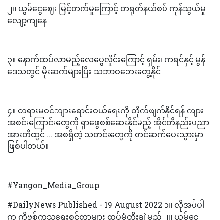
၂။ ယွမ်ငွေဈေး မြင့်တက်မှုကြောင့် တရုတ်နယ်စပ် ကုန်သွယ်မှု
လျော့ကျနေ
၃။ နောက်ထပ်လာမည့်လေပွေလှိုင်းကြောင့် ရှမ်း၊ ကရင်နှင့် မွန်
ဒေသတွင် မိုးဆက်များပြီး သဘာဝဘေးတွေ့နိုင်
၄။ တရားမဝင်ကျားရောင်းဝယ်ရေးကို တိုက်ဖျက်နိုင်ရန် ကျား
အစင်းကြောင်းတွေကို ရှာဖွေစစ်ဆေးနိုင်မည့် အိုင်တီနည်းပညာ
အားတီထွင် ... အစရှိတဲ့ သတင်းတွေကို တင်ဆက်ပေးသွားမှာ
ဖြစ်ပါတယ်။
#Yangon_Media_Group
#DailyNews Published - 19 August 2022 ၁။ လိုအပ်ပါ
က ကိုဗစ်ကုသရေးစင်တာများ ထပ်မံတိုးချဲ့မည် ၂။ ယွမ်ငွေ