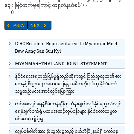
ဈေး မြင့်တက်မှုကြောင့် တရုတ်နယ်စပ်"/>
0
PREVIOUS ARTICLE: ပြည်ထောင်စုဝန်ကြီးအချို့ပြောင်းရွှေ့တာဝန်ပေး
NEXT ARTICLE: #အစိုးရအဖွဲ့ပြင်ဆင်ဖွဲ့စည်
PREV
NEXT
ICRC Resident Representative to Myanmar Meets
Daw Aung San Suu Kyi
MYANMAR–THAILAND JOINT STATEMENT
နိုင်ငံရေးအရတည်ငြိမ်မှုရှိသည်ဆိုရာတွင် ပြည်သူလူထု၏ စား
ရေးနှင့်စီးပွားရေး အဆင်ပြေရန် အဓိကလိုအပ်ဟု နိုင်ငံတော်
သမ္မတဦးမင်းအောင်လှိုင်ပြောကြား
တစ်နှစ်လျင်ရေနံစိမ်းတန်ချိန် ၅ သိန်းချက်လုပ်နိုင်မည့် သံလျင်
ရေနံချက်စက်ရုံ ပထမအဆင့်လုပ်ငန်းများ နိုင်ငံတော်သမ္မတ
စစ်ဆေးကြည့်ရှု
လျှပ်စစ်ဓါတ်အား ခိုးယူသုံးစွဲသည့် မှော်ဘီမြို့နယ်ရှိ ကော်စေ့