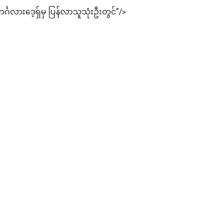
္ဂလားဒေ့ရှ်မှ ပြန်လာသူသုံးဦးတွင်"/>
၊ ၁၅ နှစ်ချမှတ်
င်ဓာတ်မြေသြဇာတန် ၃၀၀ ထုတ်လုပ်မည်