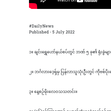
#DailyNews
Published - 5 July 2022
၁။ ချင်းရွှေဟော်နယ်စပ်တွင် ဘဏ် ၅ ခု၏ ရုံးခွဲမျာ
၂။ ဘင်္ဂလားဒေ့ရှ်မှ ပြန်လာသူသုံးဦးတွင် ကိုဗစ်ပိုး
၃။ နေ့စဉ်မိုးလေဝသသတင်း။