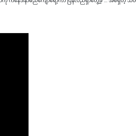
တာကို ကနေဒါနာမည်ကျော်ရော့ကာ ပြန်လည်ရှာတွေ့ခဲ့ ... အစရှိတဲ့