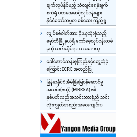
ချက်လုပ်နိုင်မည့် သံလျင်ရေနံချက်
စက်ရုံ ပထမအဆင့်လုပ်ငန်းများ
နိုင်ငံတော်သမ္မတ စစ်ဆေးကြည့်ရှု
လျှပ်စစ်ဓါတ်အား ခိုးယူသုံးစွဲသည့်
မှော်ဘီမြို့နယ်ရှိ ကော်စေ့လုပ်ငန်းတစ်
ခုကို သက်ဆိုင်ရာက အရေးယူ
ဒေါ်အောင်ဆန်းစုကြည်နှင့်တွေ့ဆုံခဲ့
ကြောင်း ICRC အတည်ပြု
မြန်မာနိုင်ငံအိမ်ခြံမြေဝန်ဆောင်မှု
အသင်း(ဗဟို) (MRESA) ၏
နှစ်ပတ်လည်အသင်းသားစုံညီ သင်း
လုံးကျွတ်အစည်းအဝေးကျင်းပ