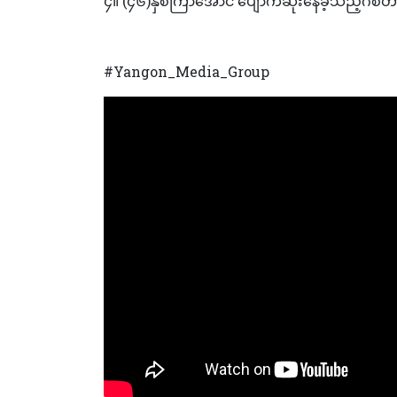
၄။ (၄၆)နှစ်ကြာအောင် ပျောက်ဆုံးနေခဲ့သည့်ဂစ်
#Yangon_Media_Group