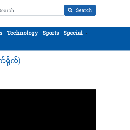
arch
Search
s
Technology
Sports
Special
်ရိုက်)