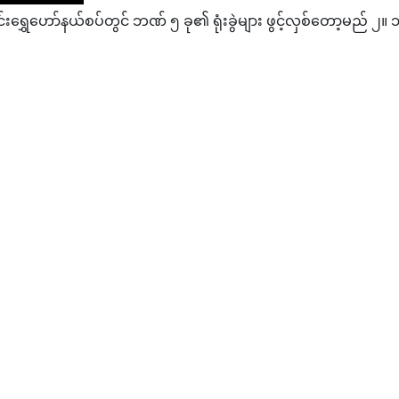
ှေဟော်နယ်စပ်တွင် ဘဏ် ၅ ခု၏ ရုံးခွဲများ ဖွင့်လှစ်တော့မည် ၂။ ဘင်
မျိုးသားနှင့် အဓမ္မလက်ထပ်စေရန် စီစဉ်ရောင်းစားသူများကို ထောင် ၁၀ နှစ်
်မြေဩဇာစက်ရုံနှင့်ကန်ကြီးထောင့်ဓာတ်မြေသြဇာစက်ရုံများမှ တစ်နေ့လျှ