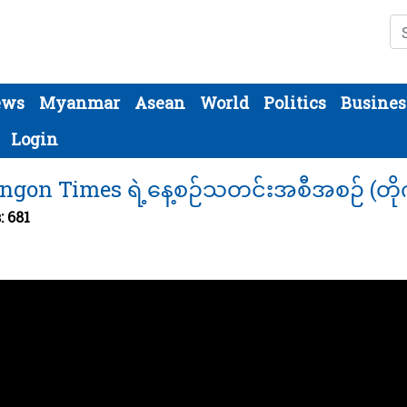
Se
ews
Myanmar
Asean
World
Politics
Busines
Login
gon Times ရဲ့နေ့စဉ်သတင်းအစီအစဉ် (တိုက
: 681