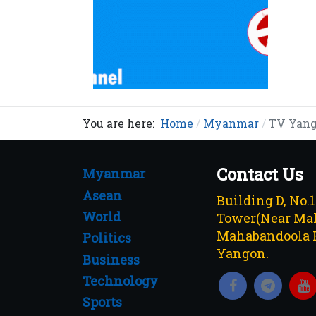
You are here:
Home
Myanmar
TV Yango
Contact Us
Myanmar
Asean
Building D, No.
World
Tower(Near Mah
Mahabandoola 
Politics
Yangon.
Business
Technology
Sports