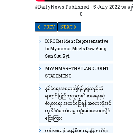
#DailyNews Published - 5 July 2022 ၁။ ချင်းရွ
22
29
15
1
63
85
0
PREVIOUS ARTICLE: မြန်မာအမျိုးသမီးများအား တရုတ်အ
NEXT ARTICLE: မှော်ဘီမြောင်းတကာ ဓာတ
PREV
NEXT
ICRC Resident Representative
to Myanmar Meets Daw Aung
San Suu Kyi
MYANMAR–THAILAND JOINT
STATEMENT
နိုင်ငံရေးအရတည်ငြိမ်မှုရှိသည်ဆို
ရာတွင် ပြည်သူလူထု၏ စားရေးနှင့်
စီးပွားရေး အဆင်ပြေရန် အဓိကလိုအပ်
ဟု နိုင်ငံတော်သမ္မတဦးမင်းအောင်လှိုင်
ပြောကြား
တစ်နှစ်လျင်ရေနံစိမ်းတန်ချိန် ၅ သိန်း