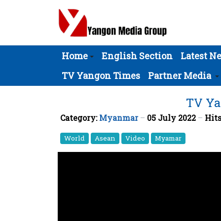
Home
English Section
Latest N
TV Yangon Times
Partner Media
TV Yan
Category:
Myanmar
05 July 2022
Hits
World
Asean
Video
Myamar