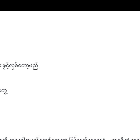
း ဖွင့်လှစ်တော့မည်
တွေ့