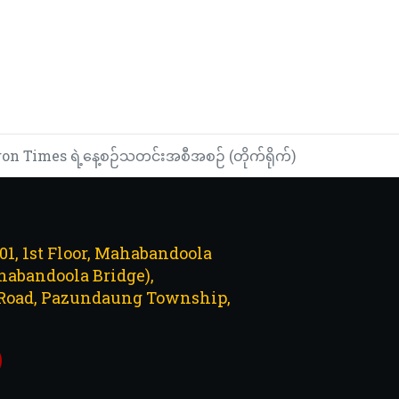
n Times ရဲ့နေ့စဉ်သတင်းအစီအစဉ် (တိုက်ရိုက်)
101, 1st Floor, Mahabandoola
abandoola Bridge),
Road, Pazundaung Township,