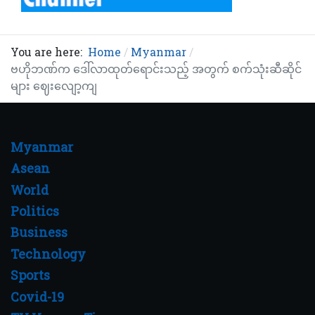
You are here:
Home
Myanmar
ဗဟိုဘဏ်က ဒေါ်လာထုတ်ရောင်းသည့် အတွက် စက်သုံးဆီဆိုင်
များ ဈေးလျော့ကျ
Myanmar
Asean
World
Politics
Business
Technology
Sports
Covid-19