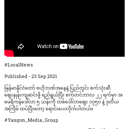
#LocalNews
Published - 23 Sep 2021
မြန်မာနိုင်ငံတော် ဗဟိုဘဏ်အနေနဲ့ ပြည်တွင်း စက်သုံးဆီ
ဈေးနှုန်းကျဆင်းဖို့ ရည်ရွယ်ပြီး စက်တင်ဘာလ ၂၂ ရက်မှာ အ
မေရိကန်ဒေါ်လာ ၅ သန်းကို တစ်ဒေါ်လာဈေး ၁၇၅၀ နဲ့ ဒုတိယ
အကြိမ် ထပ်ပြီးတော့ ရောင်းပေးလိုက်ပါတယ်။
#Yangon_Media_Group