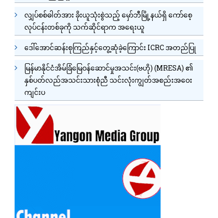
လျှပ်စစ်ဓါတ်အား ခိုးယူသုံးစွဲသည့် မှော်ဘီမြို့နယ်ရှိ ကော်စေ့
လုပ်ငန်းတစ်ခုကို သက်ဆိုင်ရာက အရေးယူ
ဒေါ်အောင်ဆန်းစုကြည်နှင့်တွေ့ဆုံခဲ့ကြောင်း ICRC အတည်ပြု
မြန်မာနိုင်ငံအိမ်ခြံမြေဝန်ဆောင်မှုအသင်း(ဗဟို) (MRESA) ၏
နှစ်ပတ်လည်အသင်းသားစုံညီ သင်းလုံးကျွတ်အစည်းအဝေး
ကျင်းပ