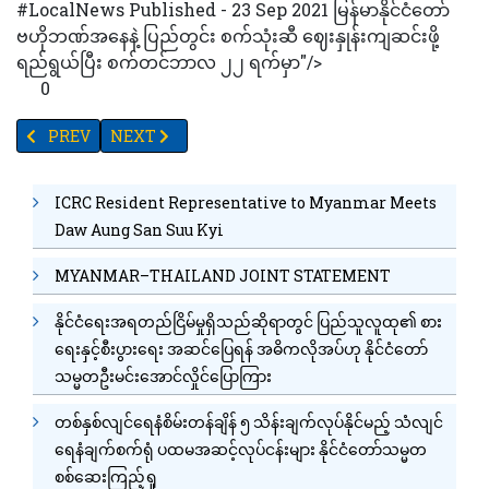
#LocalNews Published - 23 Sep 2021 မြန်မာနိုင်ငံတော်
ဗဟိုဘဏ်အနေနဲ့ ပြည်တွင်း စက်သုံးဆီ ဈေးနှုန်းကျဆင်းဖို့
ရည်ရွယ်ပြီး စက်တင်ဘာလ ၂၂ ရက်မှာ"/>
0
PREVIOUS ARTICLE: DKBA စစ်ဦးစီးချုပ်အသစ်အဖြစ် ဒုတိယဗိုလ်ချုပ်
NEXT ARTICLE: နေရပ်ပြန် သင်္ဘောသားများထံမှ ကိုဗစ်ပို
PREV
NEXT
ICRC Resident Representative to Myanmar Meets
Daw Aung San Suu Kyi
MYANMAR–THAILAND JOINT STATEMENT
နိုင်ငံရေးအရတည်ငြိမ်မှုရှိသည်ဆိုရာတွင် ပြည်သူလူထု၏ စား
ရေးနှင့်စီးပွားရေး အဆင်ပြေရန် အဓိကလိုအပ်ဟု နိုင်ငံတော်
သမ္မတဦးမင်းအောင်လှိုင်ပြောကြား
တစ်နှစ်လျင်ရေနံစိမ်းတန်ချိန် ၅ သိန်းချက်လုပ်နိုင်မည့် သံလျင်
ရေနံချက်စက်ရုံ ပထမအဆင့်လုပ်ငန်းများ နိုင်ငံတော်သမ္မတ
စစ်ဆေးကြည့်ရှု