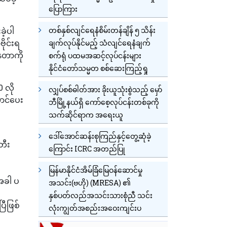
ပြောကြား
တစ်နှစ်လျင်ရေနံစိမ်းတန်ချိန် ၅ သိန်း
ဲ့ပါ
ိုင်းရ
ချက်လုပ်နိုင်မည့် သံလျင်ရေနံချက်
နေတာကို
စက်ရုံ ပထမအဆင့်လုပ်ငန်းများ
နိုင်ငံတော်သမ္မတ စစ်ဆေးကြည့်ရှု
 လို
လျှပ်စစ်ဓါတ်အား ခိုးယူသုံးစွဲသည့် မှော်
ောင်ပေး
ဘီမြို့နယ်ရှိ ကော်စေ့လုပ်ငန်းတစ်ခုကို
သက်ဆိုင်ရာက အရေးယူ
ဒေါ်အောင်ဆန်းစုကြည်နှင့်တွေ့ဆုံခဲ့
တီး
ကြောင်း ICRC အတည်ပြု
မြန်မာနိုင်ငံအိမ်ခြံမြေဝန်ဆောင်မှု
့အခါ ပ
အသင်း(ဗဟို) (MRESA) ၏
နှစ်ပတ်လည်အသင်းသားစုံညီ သင်း
ီဖြစ်
လုံးကျွတ်အစည်းအဝေးကျင်းပ