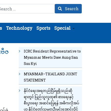
arch
Search
s
Technology
Sports
Special
းဗီဇ
ICRC Resident Representative to
Myanmar Meets Daw Aung San
Suu Kyi
MYANMAR–THAILAND JOINT
STATEMENT
နိုင်ငံရေးအရတည်ငြိမ်မှုရှိသည်ဆို
ရာတွင် ပြည်သူလူထု၏ စားရေးနှင့်
စီးပွားရေး အဆင်ပြေရန် အဓိကလိုအပ်
ဟု နိုင်ငံတော်သမ္မတဦးမင်းအောင်လှိုင်
ပ်ခဲ့