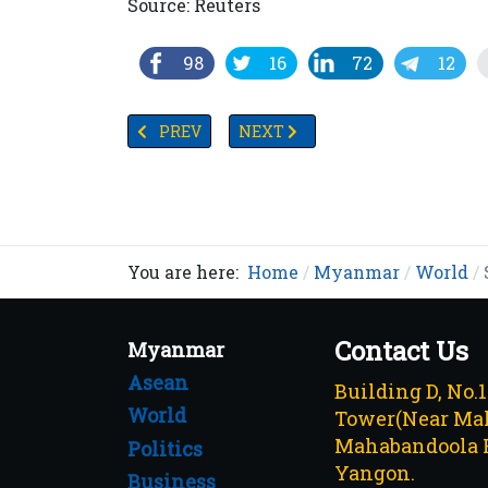
Source: Reuters
98
16
72
12
PREVIOUS ARTICLE: ရုရှားမှ ဓာတ်ငွေ့ဝယ်ယူခြင်းအတွ
NEXT ARTICLE: ကိုဗစ်ရောဂါကူးစက်ခံရ
PREV
NEXT
You are here:
Home
Myanmar
World
Contact Us
Myanmar
Asean
Building D, No.
World
Tower(Near Mah
Mahabandoola 
Politics
Yangon.
Business