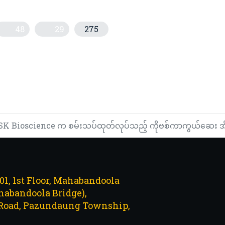
48
29
275
က် ရုရှားငွေကြေးဖြင့်ပေးချေရန် ပူတင်အလိုရှိ
သူများ ဆီးချိုရောဂါဖြစ်ပွားနိုင်ချေရှိနေသည်ဟု လူနာမှတ်တမ်းများတွင်ဖေ
SK Bioscience က စမ်းသပ်ထုတ်လုပ်သည့် ကိုဗစ်ကာကွယ်ဆေး အိုမီခ
101, 1st Floor, Mahabandoola
abandoola Bridge),
Road, Pazundaung Township,