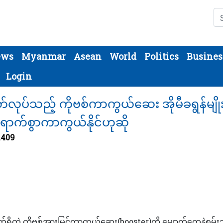
Se
ews
Myanmar
Asean
World
Politics
Busines
Login
လုပ်သည့် ကိုဗစ်ကာကွယ်ဆေး အိုမီခရွန်မျို
ရောက်စွာကာကွယ်နိုင်ဟုဆို
1409
ှိတဲ့ ကိုဗစ်အားမြှင့်ကာကွယ်ဆေး(booster)ကို မျောက်တွေနဲ့စမ်းသ