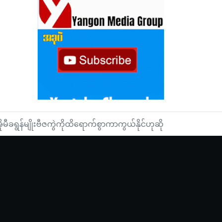
ာ်ပြ
ရွန်မျိုးဗီဇကွဲကိုထိရောက်စွာကာကွယ်နိုင်ဟုဆို