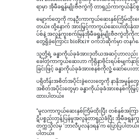
ရာမှာ အိုမီခရွန်မျိုးဗီဇကွဲကို တာရှည်ကာကွယ်နိုင်စွ
မျောက်တွေကို ကနဦးကာကွယ်ဆေးနှစ်ကြိမ်ထိုးပေး
တယ်။ ထို့နောက် အားမြှင့်ကာကွယ်ဆေးပါထိုးနှံထ
ပ်စ်နဲ့ အလွန်ကူးစက်မြန်အိုမီခရွန်မျိုးဗီဇကွဲ
တွေ့ရှိခဲ့ကြောင်း bioRxiv ဝက်ဘ်ဆိုက်မှာ တနင်္ဂ
သူတို့ရဲ့ ခန္ဓာကိုယ်ခုခံအားဒုတိယအဆင့်ဟာလည်း 
ခေါ်တဲ့ကာကွယ်ဆေးဟာ ကိုရိုနာဗိုင်းရပ်စ်မျက်နှာပ
ခြင်းဖြင့် ခန္ဓာကိုယ်ခုခံအားစနစ်ကိုလှုံ့ ဆော်ပေ
ပရိုတိန်းအစိတ်အပိုင်းခွဲလေးတွေကို နာနိုအမှုန်တွ
အစိတ်အပိုင်းတွေမှာ ခန္ဓာကိုယ်ခုခံအားစနစ်ကိုမြှင့
ထားပါတယ်။
"မူလကာကွယ်ဆေးနှစ်ကြိမ်ထိုးပြီး တစ်နှစ်အကြာ အာ
ဋိပစ္စည်းတုန့်ပြန်မှုအလွန်တာရှည်ခံပြီး အိုမီခရွန
တက္ကသိုလ်မှ 'ဘာလီပူလန်ဒရန်'က ပြောပြပါတယ်။
ပါတယ်။