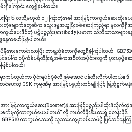
မ်းရှိကြောင်း တွေ့ရှိခဲ့ပါတယ်။
ပြီး ၆ လသို့မဟုတ် ၁၂ ကြာတဲ့အခါ အားမြှင့်ကာကွယ်ဆေးထိုးပေးခ
ားတဲ့မျောက်တွေဆီက သွေးနမူနာယူပြီးစစ်ဆေးကြည့်ရာ မူလကိုရိုနာဗ
တိုကိုကာကွယ်ပေးနိုင်တဲ့ ပဋိပစ္စည်း(antibody)ပမာဏ သိသိသာသာများ
နွေနေ့ကဖော်ပြခဲ့ပါတယ်။
ပိုမိုအားကောင်းလာပြီး တာရှည်ခံတာကိုတွေ့ရှိခဲ့ကြပါတယ်။ GBP510
ြင်ပေါ်က စပိုက်ခ်ပရိုတိန်းရဲ့အဓိကအစိတ်အပိုင်းတွေကို ပွားယူပို့ဆ
းတာဖြစ်ပါတယ်။
ေမှာကပ်တွယ်ကာ ဗိုင်းရပ်စ်ပုံစံလိုဖြစ်အောင် ဖန်တီးလိုက်ပါတယ်။ ဒီ
်တင်ပေးတဲ့ GSK ကုမ္ပဏီမှ အားမြှင့်ပစ္စည်းတစ်မျိုးဖြင့် ဖြည့်စွက်ဖန်
းမြှင့်ကာကွယ်ဆေး(Booster)နဲ့ အားမြှင့်ပစ္စည်းပါထိုးနှံလိုက်တဲ
်ကူးစက်မှုကိုကာကွယ်ပေးပါတယ်" လို့ ကယ်လီဖိုးနီးယားရှိ စတန်းဖိုဒ်
 GBP510 ကာကွယ်ဆေးကို လူသားတွေမှာစမ်းသပ်ဖို့ ပြင်ဆင်နေကြပြ