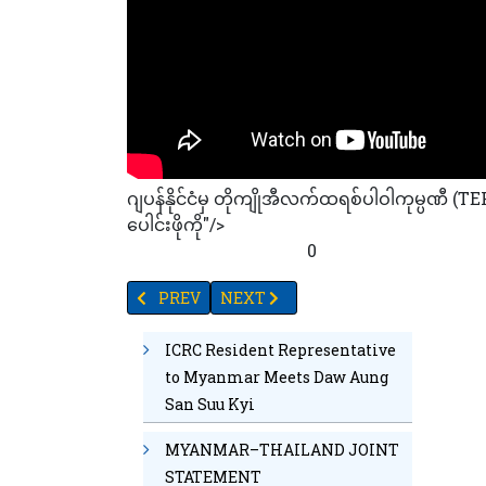
ဂျပန်နိုင်ငံမှ တိုကျိုအီလက်ထရစ်ပါဝါကုမ္ပဏီ
ပေါင်းဖိုကို"/>
20
10
27
96
89
59
0
PREVIOUS ARTICLE: အသုံးများသောသကြားအစားထိုးအ
NEXT ARTICLE: တနင်္ဂနွေနေ့၌ထရမ့်နှင
PREV
NEXT
ICRC Resident Representative
to Myanmar Meets Daw Aung
San Suu Kyi
MYANMAR–THAILAND JOINT
STATEMENT