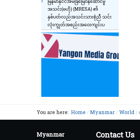
မြန်မာနိုင်ငံအိမ်ခြံမြေဝန်ဆောင်မှု
အသင်း(ဗဟို) (MRESA) ၏
နှစ်ပတ်လည်အသင်းသားစုံညီ သင်း
လုံးကျွတ်အစည်းအဝေးကျင်းပ
You are here:
Home
Myanmar
World
Contact Us
Myanmar