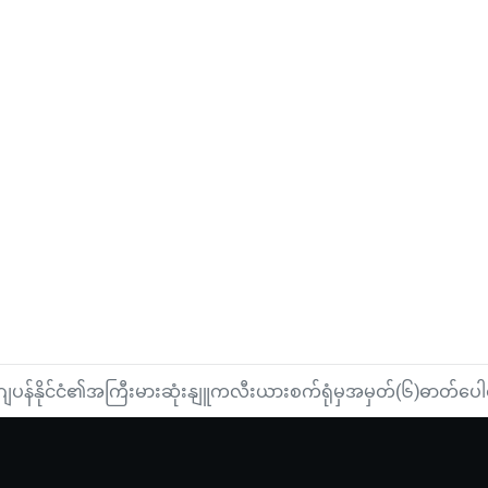
ဂျပန်နိုင်ငံ၏အကြီးမားဆုံးနျူကလီးယားစက်ရုံမှအမှတ်(၆)ဓာတ်ပေါ