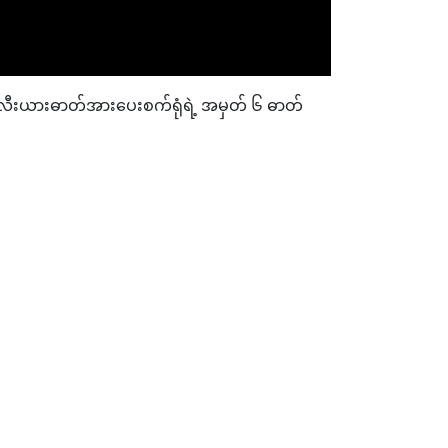
ူကလီးယားဓာတ်အားပေးစက်ရုံရဲ့ အမှတ် ၆ ဓာတ်