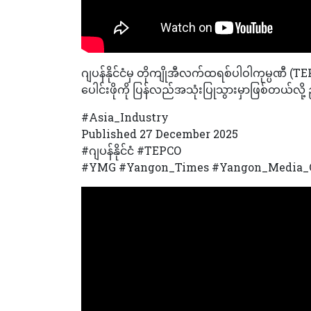
ဂျပန်နိုင်ငံမှ တိုကျိုအီလက်ထရစ်ပါဝါကုမ္ပဏီ
ပေါင်းဖိုကို ပြန်လည်အသုံးပြုသွားမှာဖြစ်တယ်လိ
#Asia_Industry
Published 27 December 2025
#ဂျပန်နိုင်ငံ #TEPCO
#YMG #Yangon_Times #Yangon_Media_