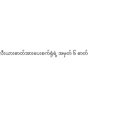
ူကလီးယားဓာတ်အားပေးစက်ရုံရဲ့ အမှတ် ၆ ဓာတ်