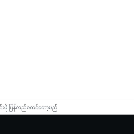
င်းဖို ပြန်လည်စတင်တော့မည်