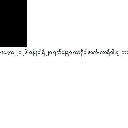
 (TEPCO)က ၂၀၂၆ ဇန်နဝါရီ ၂၀ ရက်နေ့မှာ ကာရှီဝါဇာကီ-ကာရီဝါ နျ
မှုန့်နဲ့အသည်းရောဂါဆက်စပ်မှုအား သိပ္ပံပညာရှင်များလေ့လာ
့်နယ်မြေ၊လုံခြုံရေးအာမခံချက်များအကြောင်း ဇယ်လန်စကီဆွေးနွေးမည်