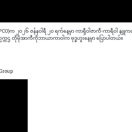
 (TEPCO)က ၂၀၂၆ ဇန်နဝါရီ ၂၀ ရက်နေ့မှာ ကာရှီဝါဇာကီ-ကာရီဝါ နျ
ု့ ဥက္ကဌ တိုမိုအာကီကိုဘာယာကာဝါက ဗုဒ္ဓဟူးနေ့မှာ ပြောပါတယ်။
Group