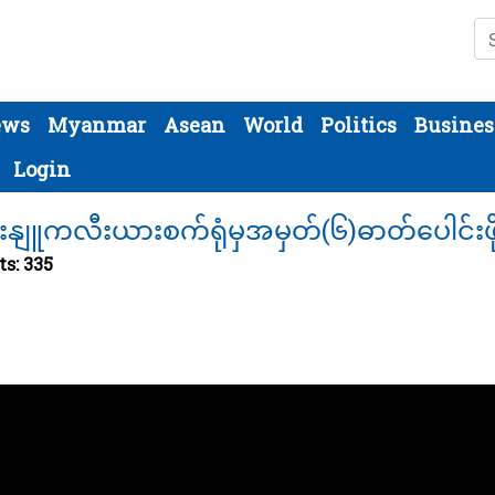
Se
ews
Myanmar
Asean
World
Politics
Busines
Login
ုံးနျူကလီးယားစက်ရုံမှအမှတ်(၆)ဓာတ်ပေါင်
ts: 335