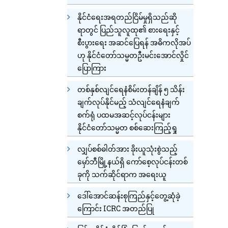
နိုင်ငံရေးအရတည်ငြိမ်မှုရှိသည်ဆို
ရာတွင် ပြည်သူလူထု၏ စားရေးနှင့်
စီးပွားရေး အဆင်ပြေရန် အဓိကလိုအပ်
ဟု နိုင်ငံတော်သမ္မတဦးမင်းအောင်လှိုင်
ပြောကြား
တစ်နှစ်လျင်ရေနံစိမ်းတန်ချိန် ၅ သိန်း
ချက်လုပ်နိုင်မည့် သံလျင်ရေနံချက်
စက်ရုံ ပထမအဆင့်လုပ်ငန်းများ
နိုင်ငံတော်သမ္မတ စစ်ဆေးကြည့်ရှု
လျှပ်စစ်ဓါတ်အား ခိုးယူသုံးစွဲသည့်
မှော်ဘီမြို့နယ်ရှိ ကော်စေ့လုပ်ငန်းတစ်
ခုကို သက်ဆိုင်ရာက အရေးယူ
ဒေါ်အောင်ဆန်းစုကြည်နှင့်တွေ့ဆုံခဲ့
ကြောင်း ICRC အတည်ပြု