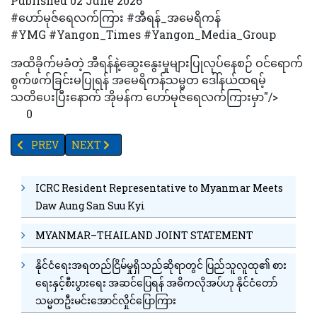
Published 02 June 2026
#ဟော်မုဇ်ရေလက်ကြား #အီရန်_အမေရိကန်
#YMG #Yangon_Times #Yangon_Media_Group
အထိခိုက်မခံတဲ့ အီရန်နဲ့ဆွေးနွေးမှုများပြုလုပ်နေစဉ် ဝင်ရောက်
စွက်ဖက်ခြင်းမပြုရန် အမေရိကန်သမ္မတ ဒေါ်နယ်ထရမ့်
သတိပေးပြီးနောက် အိုမန်က ဟော်မုဇ်ရေလက်ကြားမှာ"/>
0
PREVIOUS ARTICLE: ကိုလက်စထရောသည် ခန္ဓာကိုယ်အတွက်ဆိုးကျိ
NEXT ARTICLE: စီးပွားရေးဆွေးနွေးမှုများ ဆက်လက်ဆောင်ရွက်
PREV
NEXT
ICRC Resident Representative to Myanmar Meets
Daw Aung San Suu Kyi
MYANMAR–THAILAND JOINT STATEMENT
နိုင်ငံရေးအရတည်ငြိမ်မှုရှိသည်ဆိုရာတွင် ပြည်သူလူထု၏ စား
ရေးနှင့်စီးပွားရေး အဆင်ပြေရန် အဓိကလိုအပ်ဟု နိုင်ငံတော်
သမ္မတဦးမင်းအောင်လှိုင်ပြောကြား