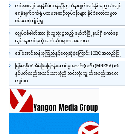
တစ်နှစ်လျင်ရေနံစိမ်းတန်ချိန် ၅ သိန်းချက်လုပ်နိုင်မည့် သံလျင်
ရေနံချက်စက်ရုံ ပထမအဆင့်လုပ်ငန်းများ နိုင်ငံတော်သမ္မတ
စစ်ဆေးကြည့်ရှု
လျှပ်စစ်ဓါတ်အား ခိုးယူသုံးစွဲသည့် မှော်ဘီမြို့နယ်ရှိ ကော်စေ့
လုပ်ငန်းတစ်ခုကို သက်ဆိုင်ရာက အရေးယူ
ဒေါ်အောင်ဆန်းစုကြည်နှင့်တွေ့ဆုံခဲ့ကြောင်း ICRC အတည်ပြု
မြန်မာနိုင်ငံအိမ်ခြံမြေဝန်ဆောင်မှုအသင်း(ဗဟို) (MRESA) ၏
နှစ်ပတ်လည်အသင်းသားစုံညီ သင်းလုံးကျွတ်အစည်းအဝေး
ကျင်းပ