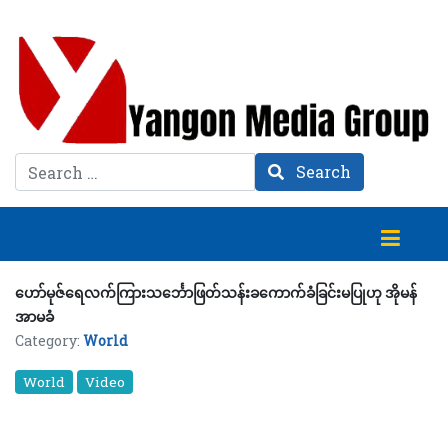
Search
Search
ဟော်မုဇ်ရေလက်ကြားသင်္ဘောဖြတ်သန်းခကောက်ခံခြင်းမပြုဟု အိုမန်
အာမခံ
Category:
World
World
Video