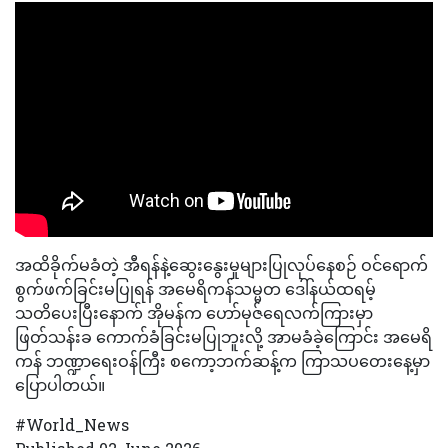
အထိခိုက်မခံတဲ့ အီရန်နဲ့ဆွေးနွေးမှုများပြုလုပ်နေစဉ် ဝင်ရောက်
စွက်ဖက်ခြင်းမပြုရန် အမေရိကန်သမ္မတ ဒေါ်နယ်ထရမ့်
သတိပေးပြီးနောက် အိုမန်က ဟော်မုဇ်ရေလက်ကြားမှာ
ဖြတ်သန်းခ ကောက်ခံခြင်းမပြုဘူးလို့ အာမခံခဲ့ကြောင်း အမေရိ
ကန် ဘဏ္ဍာရေးဝန်ကြီး စကော့ဘက်ဆန့်က ကြာသပတေးနေ့မှာ
ပြောပါတယ်။
#World_News