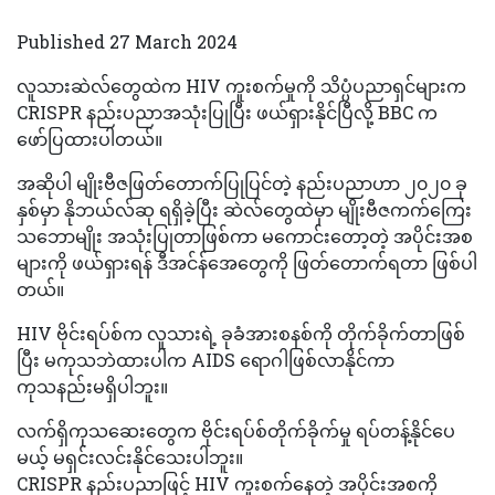
Published 27 March 2024
လူသားဆဲလ်တွေထဲက HIV ကူးစက်မှုကို သိပ္ပံပညာရှင်များက
CRISPR နည်းပညာအသုံးပြုပြီး ဖယ်ရှားနိုင်ပြီလို့ BBC က
ဖော်ပြထားပါတယ်။
အဆိုပါ မျိုးဗီဇဖြတ်တောက်ပြုပြင်တဲ့ နည်းပညာဟာ ၂၀၂၀ ခု
နှစ်မှာ နိုဘယ်လ်ဆု ရရှိခဲ့ပြီး ဆဲလ်တွေထဲမှာ မျိုးဗီဇကက်ကြေး
သဘောမျိုး အသုံးပြုတာဖြစ်ကာ မကောင်းတော့တဲ့ အပိုင်းအစ
များကို ဖယ်ရှားရန် ဒီအင်န်အေတွေကို ဖြတ်တောက်ရတာ ဖြစ်ပါ
တယ်။
HIV ဗိုင်းရပ်စ်က လူသားရဲ့ ခုခံအားစနစ်ကို တိုက်ခိုက်တာဖြစ်
ပြီး မကုသဘဲထားပါက AIDS ရောဂါဖြစ်လာနိုင်ကာ
ကုသနည်းမရှိပါဘူး။
လက်ရှိကုသဆေးတွေက ဗိုင်းရပ်စ်တိုက်ခိုက်မှု ရပ်တန့်နိုင်ပေ
မယ့် မရှင်းလင်းနိုင်သေးပါဘူး။
CRISPR နည်းပညာဖြင့် HIV ကူးစက်နေတဲ့ အပိုင်းအစကို