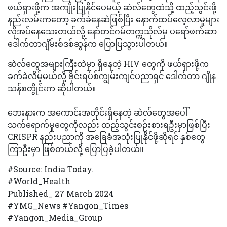
ဖယ်ရှားဖို့က အကျိုးပြုနိုင်ပေမယ့် ဆဲလ်တွေထဲသို့ ထည့်သွင်းဖို့
နည်းလမ်းကတော့ ခက်ခဲနေဆဲဖြစ်ပြီး နောက်ထပ်လေ့လာမှုများ
လိုအပ်နေသေးတယ်လို့ နော်တင်ဂမ်တက္ကသိုလ်မှ ပရော်ဖက်ဆာ
ဒေါက်တာဂျိမ်းစ်ဒစ်ဆွန်က ပြောပြသွားပါတယ်။
ဆဲလ်တွေအများကြီးထဲမှာ ရှိနေတဲ့ HIV တွေကို ဖယ်ရှားဖို့က
ခက်ခဲလိမ့်မယ်လို့ ဗိုင်းရပ်စ်ကျွမ်းကျင်ပညာရှင် ဒေါက်တာ ဂျိုန
သန်စတွိုင်းက ဆိုပါတယ်။
ဘေးနားက အကောင်းအတိုင်းရှိနေတဲ့ ဆဲလ်တွေအပေါ်
သက်ရောက်မှုတွေကိုလည်း ထည့်သွင်းစဉ်းစားရဦးမှာဖြစ်ပြီး
CRISPR နည်းပညာကို အခြေခံအသုံးပြုနိုင်ဖို့ဆိုရင် နှစ်တွေ
ကြာဦးမှာ ဖြစ်တယ်လို့ ပြောပြခဲ့ပါတယ်။
#Source: India Today.
#World_Health
Published_ 27 March 2024
#YMG_News #Yangon_Times
#Yangon_Media_Group