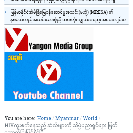
မြန်မာနိုင်ငံအိမ်ခြံမြေဝန်ဆောင်မှုအသင်း(ဗဟို) (MRESA) ၏
နှစ်ပတ်လည်အသင်းသားစုံညီ သင်းလုံးကျွတ်အစည်းအဝေးကျင်းပ
You are here:
Home
Myanmar
World
HIVကူးစက်နေသည့် ဆဲလ်များကို သိပ္ပံပညာရှင်များ ဖြတ်
တောက်ပြုပြင်နိုင်ပြီ