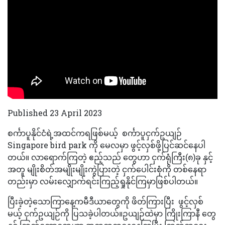
Published 23 April 2023
စင်္ကာပူနိုင်ငံရဲ့အထင်ကရဖြစ်မယ့် စင်္ကာပူငှက်ဥယျဉ်
Singapore bird park ကို မေလမှာ ဖွင့်လှစ်ဖို့ပြင်ဆင်နေပါ
တယ်။ လာရောက်ကြတဲ့ ဧည့်သည် တွေဟာ ငှက်ရုံကြီး(၈)ခု နှင့်
အတူ မျိုးစိတ်အမျိုးမျိုးကွဲပြားတဲ့ ငှက်ပေါင်းစုံကို တစ်နေရာ
တည်းမှာ လမ်းလျှောက်ရင်းကြည့်ရှုနိုင်ကြမှာဖြစ်ပါတယ်။
ပြီးခဲ့တဲ့သောကြာနေ့ကမီဒီယာတွေကို ဖိတ်ကြားပြီး ဖွင့်လှစ်
မယ့် ငှက်ဥယျဉ်ကို ပြသခဲ့ပါတယ်။ဥယျဉ်ထဲမှာ ကြိုးကြာနီ တွေ