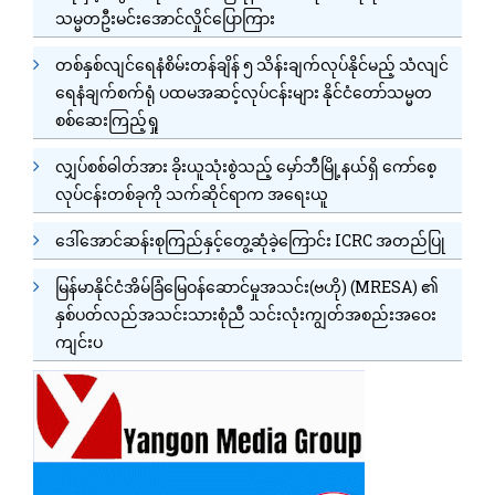
သမ္မတဦးမင်းအောင်လှိုင်ပြောကြား
တစ်နှစ်လျင်ရေနံစိမ်းတန်ချိန် ၅ သိန်းချက်လုပ်နိုင်မည့် သံလျင်
ရေနံချက်စက်ရုံ ပထမအဆင့်လုပ်ငန်းများ နိုင်ငံတော်သမ္မတ
စစ်ဆေးကြည့်ရှု
လျှပ်စစ်ဓါတ်အား ခိုးယူသုံးစွဲသည့် မှော်ဘီမြို့နယ်ရှိ ကော်စေ့
လုပ်ငန်းတစ်ခုကို သက်ဆိုင်ရာက အရေးယူ
ဒေါ်အောင်ဆန်းစုကြည်နှင့်တွေ့ဆုံခဲ့ကြောင်း ICRC အတည်ပြု
မြန်မာနိုင်ငံအိမ်ခြံမြေဝန်ဆောင်မှုအသင်း(ဗဟို) (MRESA) ၏
နှစ်ပတ်လည်အသင်းသားစုံညီ သင်းလုံးကျွတ်အစည်းအဝေး
ကျင်းပ