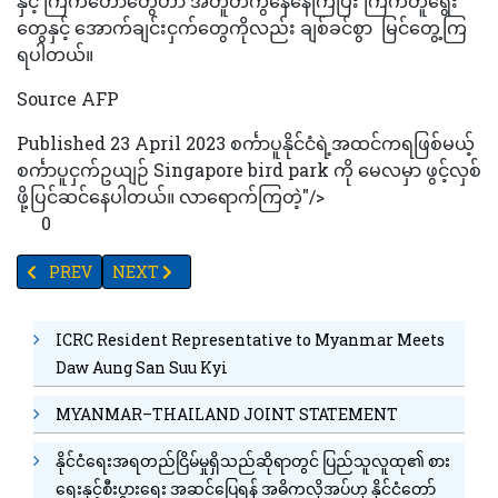
နှင့် ကြက်တောတွေဟာ အတူတကွနေနေကြပြီး ကြက်တူရွေး
တွေနှင့် အောက်ချင်းငှက်တွေကိုလည်း ချစ်ခင်စွာ မြင်တွေ့ကြ
ရပါတယ်။
Source AFP
Published 23 April 2023 စင်္ကာပူနိုင်ငံရဲ့အထင်ကရဖြစ်မယ့်
စင်္ကာပူငှက်ဥယျဉ် Singapore bird park ကို မေလမှာ ဖွင့်လှစ်
ဖို့ပြင်ဆင်နေပါတယ်။ လာရောက်ကြတဲ့"/>
0
PREVIOUS ARTICLE: အနံ့ဆိုးသော်ငြား ကျန်းမာရေးအကျိုးကျေးဇူးမ
NEXT ARTICLE: ဒုတိယကမ္ဘာစစ်အတွင်း အမေရိကန်တော်ပီဒိ
PREV
NEXT
ICRC Resident Representative to Myanmar Meets
Daw Aung San Suu Kyi
MYANMAR–THAILAND JOINT STATEMENT
နိုင်ငံရေးအရတည်ငြိမ်မှုရှိသည်ဆိုရာတွင် ပြည်သူလူထု၏ စား
ရေးနှင့်စီးပွားရေး အဆင်ပြေရန် အဓိကလိုအပ်ဟု နိုင်ငံတော်