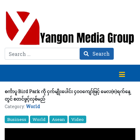
Search
Search
စင်္ကာပူ Bird Park ကို ငှက်မျိုးပေါင်း ၄၀၀ကျော်ဖြင့် မေလ(၈)ရက်နေ့
တွင် စတင်ဖွင့်လှစ်မည်
Category:
World
Business
World
Asean
Video