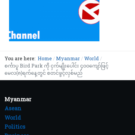
You are here:
Home
Myanmar
World
စင်္ကာပူ Bird Park ကို ငှက်မျိုးပေါင်း ၄၀၀ကျော်ဖြင့်
မေလ(၈)ရက်နေ့တွင် စတင်ဖွင့်လှစ်မည်
Myanmar
Asean
World
Politics