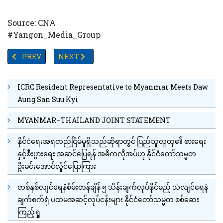
Source: CNA
#Yangon_Media_Group
PREVIOUS ARTICLE: ဓာတ်ဆီ ဒီဇယ်ဆီအနံ့ အခိုးအငွေ့များသည် အမျိုးသမ
NEXT ARTICLE: ဦးနှောက်ကျန်းမာသန်စွမ်းစေရန် အရေး
PREV
NEXT
ICRC Resident Representative to Myanmar Meets Daw
Aung San Suu Kyi
MYANMAR–THAILAND JOINT STATEMENT
နိုင်ငံရေးအရတည်ငြိမ်မှုရှိသည်ဆိုရာတွင် ပြည်သူလူထု၏ စားရေး
နှင့်စီးပွားရေး အဆင်ပြေရန် အဓိကလိုအပ်ဟု နိုင်ငံတော်သမ္မတ
ဦးမင်းအောင်လှိုင်ပြောကြား
တစ်နှစ်လျင်ရေနံစိမ်းတန်ချိန် ၅ သိန်းချက်လုပ်နိုင်မည့် သံလျင်ရေနံ
ချက်စက်ရုံ ပထမအဆင့်လုပ်ငန်းများ နိုင်ငံတော်သမ္မတ စစ်ဆေး
ကြည့်ရှု