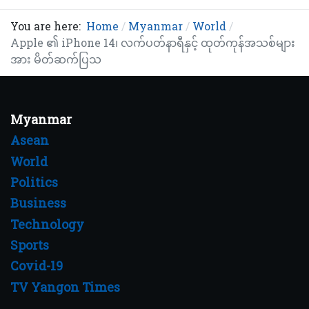
You are here:
Home
Myanmar
World
Apple ၏ iPhone 14၊ လက်ပတ်နာရီနှင့် ထုတ်ကုန်အသစ်များ
အား မိတ်ဆက်ပြသ
Myanmar
Asean
World
Politics
Business
Technology
Sports
Covid-19
TV Yangon Times