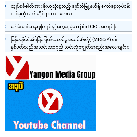
လျှပ်စစ်ဓါတ်အား ခိုးယူသုံးစွဲသည့် မှော်ဘီမြို့နယ်ရှိ ကော်စေ့လုပ်ငန်း
တစ်ခုကို သက်ဆိုင်ရာက အရေးယူ
ဒေါ်အောင်ဆန်းစုကြည်နှင့်တွေ့ဆုံခဲ့ကြောင်း ICRC အတည်ပြု
မြန်မာနိုင်ငံအိမ်ခြံမြေဝန်ဆောင်မှုအသင်း(ဗဟို) (MRESA) ၏
နှစ်ပတ်လည်အသင်းသားစုံညီ သင်းလုံးကျွတ်အစည်းအဝေးကျင်းပ