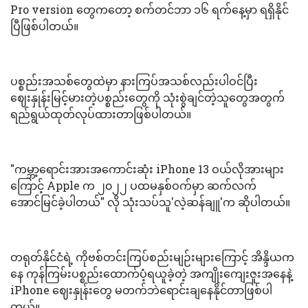
Pro version တွေကတော့ စက်တင်ဘာ ၁၆ ရက်နေ့မှာ ရရှိနိုင်
ပြီဖြစ်ပါတယ်။
ပစ္စည်းအသစ်တွေထဲမှာ နားကြပ်အသစ်လည်းပါဝင်ပြီး
ဈေးနှုန်းမြင့်မားတဲ့ပစ္စည်းတွေကို သုံးစွဲချင်တဲ့သူတွေအတွက်
ရည်ရွယ်ထုတ်လုပ်ထားတာဖြစ်ပါတယ်။
"ကမ္ဘာ့ရောင်းအားအကောင်းဆုံး iPhone 13 ဝယ်လိုအားများ
ကြောင့် Apple က ၂၀၂၂ ပထမနှစ်ဝက်မှာ ဆက်လက်
အောင်မြင်ခဲ့ပါတယ်" လို သုံးသပ်သူ'လဲ့ဆန်ချူ'က ဆိုပါတယ်။
တရုတ်နိုင်ငံရဲ့ ကိုဗစ်တင်းကြပ်စည်းမျဉ်းများကြောင့် အိန္ဒိယက
နေ ကုန်ကြမ်းပစ္စည်းထောက်ပံ့ရယူခဲ့တဲ့ အကျိုးကျေးဇူးအနေနဲ့
iPhone ဈေးနှုန်းတွေ မတက်ဘဲရောင်းချနေနိုင်တာဖြစ်ပါ
တယ်။