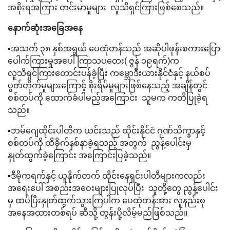
အစိုးရအကြား တင်းမာမှုများ လူသိရှင်ကြားဖြစ်စေသည်။
နောက်ဆုံးအခြေအနေ
▪️အသက် ၃၈ နှစ်အရွယ် ပေထုံတန်သည် အဆိုပါဖုန်းစကားပြော
ပေါက်ကြားမှုအပေါ် ကြာသပတေး( ဇွန် ၁၉ရက်)က
လူသိရှင်ကြားတောင်းပန်ခဲ့ပြီး ကမ္ဘောဒီးယားနိုင်ငံနှင့် နယ်စပ်
ပွတ်တိုက်မှုများကြောင့် စိုးရိမ်မှုများဖြစ်နေသည့် အချိန်တွင်
စစ်တပ်ကို ထောက်ခံပါမည့်အကြောင်း သူမက ကတိပြုခဲ့ရ
သည်။
▪️ဘမ်ဂျေထိုင်းပါတီက ယင်းသည် ထိုင်းနိုင်ငံ ဂုဏ်သိက္ခာနှင့်
စစ်တပ်ကို ထိခိုက်နစ်နာခဲ့ရသည့် အတွက် ညွန့်ပေါင်းမှ
နှုတ်ထွက်ခဲ့ကြောင်း အကြောင်းပြခဲ့သည်။
▪️ဒီမိုကရက်နှင့် ယူနိုက်တက် ထိုင်းနေရှင်းပါတီများကလည်း
အရေးပေါ် အစည်းအဝေးများပြုလုပ်ပြီး သူတို့တွေ ညွန့်ပေါင်း
မှ ထပ်ပြီးနှုတ်ထွက်သွားကြပါက ပေထုံတန်အား လူနည်းစု
အနေအထားတစ်ရပ် ဆီသို့ တွန်းပို့လိမ့်မည်ဖြစ်သည်။