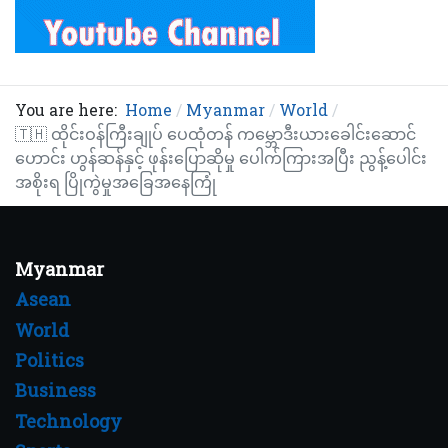
You are here:
Home
Myanmar
World
🇹🇭 ထိုင်းဝန်ကြီးချုပ် ပေထုံတန် ကမ္ဘောဒီးယားခေါင်းဆောင်
ဟောင်း ဟွန်ဆန်နှင့် ဖုန်းပြောဆိုမှု ပေါက်ကြားအပြီး ညွန့်ပေါင်း
အစိုးရ ပြိုကွဲမှုအခြေအနေကြုံ
Myanmar
Asean
World
Politics
Business
Technology