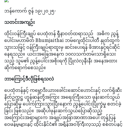
ဘန်ကောက် ဇွန် ၁၉၊၂၀၂၅-
သတင်းအကျဉ်း
ထိုင်းဝန်ကြီးချုပ် ပေထုံတန် ရှီနာဝတ်ထရာသည် အဓိက ညွန့်
ပေါင်းမဟာမိတ် Bhumjaithai ဘမ်ဂျေထိုင်းပါတီ နှုတ်ထွက်
သွားသဖြင့် ဝန်ကြီးချုပ်ရာထူးမှ ဆင်းပေးရန် ဖိအားနှင့်ရင်ဆိုင်
နေရသည်။ ယင်းအခြေအနေက ၁၀လသက်တမ်းသာရှိသေး
သည့် သူမ၏ ညွန့်ပေါင်းအစိုးရကို ပြိုလဲလုနီးနီး အနေအထား
ဆိုက်ရောက်စေသည်။
ဘာကြောင့်ဒီလိုဖြစ်ရသလဲ
ပေထုံတန်နှင့် ကမ္ဘောဒီးယားခေါင်းဆောင်ဟောင်းနှင့် လက်ရှိဆီး
နိတ်ဥက္ကဋ္ဌ ဟွန်ဆန်တို့အကြား အရေးကြီးသော ဖုန်းဆက်သွယ်
ပြောဆိုမှု ပေါက်ကြားသွားပြီးနောက် ညွန့်ပေါင်းပြိုကွဲမှု စတင်ခဲ့
ခြင်း ဖြစ်သည်။ အဆိုပါဖုန်းဆက်သွယ်ပြောဆိုသည့်
အကြောင်းအရာများက အချုပ်အခြာအာဏာအပေါ် တုန့်ပြန်
ဝေဖန်မှုများနှင့် ထိုင်းနိုင်ငံ၏ အရှိန်အဝါကြီးလှသည့် စစ်တပ်နှင့်