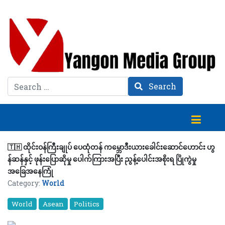
Search
Search
🇹🇭 ထိုင်းဝန်ကြီးချုပ် ပေထုံတန် ကမ္ဘောဒီးယားခေါင်းဆောင်ဟောင်း ဟွ
န်ဆန်နှင့် ဖုန်းပြောဆိုမှု ပေါက်ကြားအပြီး ညွန့်ပေါင်းအစိုးရ ပြိုကွဲမှု
အခြေအနေကြုံ
Category:
World
World
Asean
Politics