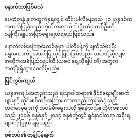
နောက်ဘာဖြစ်မလဲ
ပေထုံတန် နှုတ်ထွက်ခဲ့ရလျှင် ထိုင်းပါလီမန်သည် ၂၀၂၃ခုနှစ်က
အတည်ပြုခဲ့သည် ကိုယ်စားလှယ် ငါးဦးထဲမှ တစ်ဦးကို
ဝန်ကြီးချုပ်အဖြစ်ရွေးချယ်ရမည်ဖြစ်သည်။
နောက်လမ်းကြောင်းတစ်ခုမှာ ပါလီမန်ကို ဖျက်သိမ်းပြီး
ရွေးကောက်ပွဲအသစ်ပြုလုပ်ခြင်းဖြစ်သည်။ ယင်းသို့ဆိုလျှင်
အတိုက်အခံပြည်သူ့ပါတီ (ယခင် ရှေ့သိ့ချီပါတီ) အတွက်
အကျိုးရှိသွားစေလိမ့်မည်။
မြင်ကွင်းကျယ်
ယခုအကျပ်အတည်းသည် ရှင်နာဝါထရာ၏ နိုင်ငံရေးမျိုးဆက်
များနှင့် ထိုင်းစစ်တပ်အကြား ကာလရှည်ကြာဖြစ်ခဲ့သည့်
တင်းမာမှုများကို ထပ်မံမီးမွှေးသလိုဖြစ်ခဲ့သည်။ ထိုင်းစစ်တပ်
သည် ၂၀၀၆ ခုနှစ်နှင့် ၂၀၁၄ ခုနှစ်တို့တွင် ရှင်နာဝါထရာ အစိုးရ
များကို ဖြုတ်ချခဲ့သည်။
စစ်တပ်၏ တုန့်ပြန်ချက်