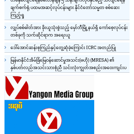
ချက်စက်ရုံ ပထမအဆင့်လုပ်ငန်းများ နိုင်ငံတော်သမ္မတ စစ်ဆေး
ကြည့်ရှု
လျှပ်စစ်ဓါတ်အား ခိုးယူသုံးစွဲသည့် မှော်ဘီမြို့နယ်ရှိ ကော်စေ့လုပ်ငန်း
တစ်ခုကို သက်ဆိုင်ရာက အရေးယူ
ဒေါ်အောင်ဆန်းစုကြည်နှင့်တွေ့ဆုံခဲ့ကြောင်း ICRC အတည်ပြု
မြန်မာနိုင်ငံအိမ်ခြံမြေဝန်ဆောင်မှုအသင်း(ဗဟို) (MRESA) ၏
နှစ်ပတ်လည်အသင်းသားစုံညီ သင်းလုံးကျွတ်အစည်းအဝေးကျင်းပ