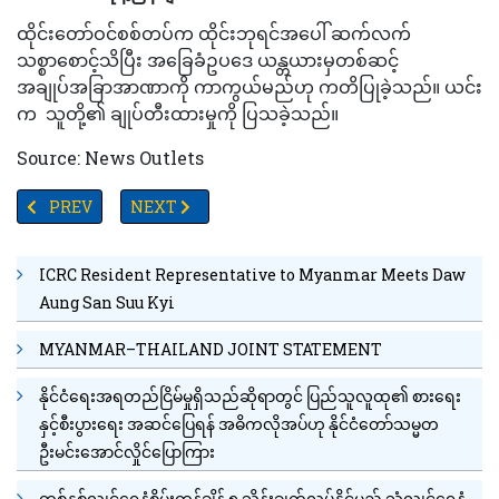
ထိုင်းတော်ဝင်စစ်တပ်က ထိုင်းဘုရင်အပေါ် ဆက်လက်
သစ္စာစောင့်သိပြီး အခြေခံဥပဒေ ယန္တယားမှတစ်ဆင့်
အချုပ်အခြာအာဏာကို ကာကွယ်မည်ဟု ကတိပြုခဲ့သည်။ ယင်း
က သူတို့၏ ချုပ်တီးထားမှုကို ပြသခဲ့သည်။
Source: News Outlets
PREVIOUS ARTICLE: မြေငလျင်လှုပ်ခတ်ခြင်းများကြောင်းအာကာသထဲမှဂြိ
NEXT ARTICLE: နိုင်ငံခြားကျောင်းသားများ အမေရိကန်ဗီ
PREV
NEXT
ICRC Resident Representative to Myanmar Meets Daw
Aung San Suu Kyi
MYANMAR–THAILAND JOINT STATEMENT
နိုင်ငံရေးအရတည်ငြိမ်မှုရှိသည်ဆိုရာတွင် ပြည်သူလူထု၏ စားရေး
နှင့်စီးပွားရေး အဆင်ပြေရန် အဓိကလိုအပ်ဟု နိုင်ငံတော်သမ္မတ
ဦးမင်းအောင်လှိုင်ပြောကြား
တစ်နှစ်လျင်ရေနံစိမ်းတန်ချိန် ၅ သိန်းချက်လုပ်နိုင်မည့် သံလျင်ရေနံ