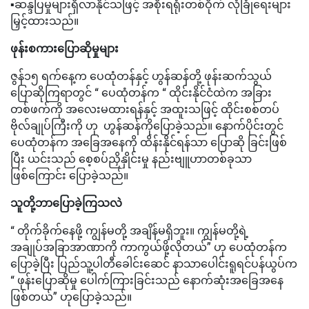
▪️ဆန္ဒပြမှုများရှိလာနိုင်သဖြင့် အစိုးရရုံးတစ်ဝိုက် လုံခြုံရေးများ
မြှင့်ထားသည်။
ဖုန်းစကားပြောဆိုမှုများ
ဇွန်၁၅ ရက်နေ့က ပေထုံတန်နှင့် ဟွန်ဆန်တို့ ဖုန်းဆက်သွယ်
ပြောဆိုကြရာတွင် “ ပေထုံတန်က “ ထိုင်းနိုင်ငံထဲက အခြား
တစ်ဖက်ကို အလေးမထားရန်နှင့် အထူးသဖြင့် ထိုင်းစစ်တပ်
ဗိုလ်ချုပ်ကြီးကို ဟု ဟွန်ဆန်ကိုပြောခဲ့သည်။ နောက်ပိုင်းတွင်
ပေထုံတန်က အခြေအနေကို ထိန်းနိုင်ရန်သာ ပြောဆို ခြင်းဖြစ်
ပြီး ယင်းသည် စေ့စပ်ညှိနှိုင်းမှု နည်းဗျူဟာတစ်ခုသာ
ဖြစ်ကြောင်း ပြောခဲ့သည်။
သူတို့ဘာပြောခဲ့ကြသလဲ
“ တိုက်ခိုက်နေဖို့ ကျွန်မတို့ အချိန်မရှိဘူး။ ကျွန်မတို့ရဲ့
အချုပ်အခြာအာဏာကို ကာကွယ်ဖို့လိုတယ်” ဟု ပေထုံတန်က
ပြောခဲ့ပြီး ပြည်သူ့ပါတီခေါင်းဆေင် နာသာပေါင်းရူရင်ပန်ယွပ်က
“ ဖုန်းပြောဆိုမှု ပေါက်ကြားခြင်းသည် နောက်ဆုံးအခြေအနေ
ဖြစ်တယ်” ဟုပြောခဲ့သည်။