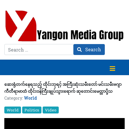
Search
Search
ဆေးရုံတက်နေရသည့် ထိုင်းဘုရင့် အကြီးဆုံးသမီးတော် မင်းသမီးဗဂျာ
ကီတီရာဗာထံ ထိုင်းဝန်ကြီးချုပ်သွားရောက် ဆုတောင်းမေတ္တာပို့သ
Category:
World
World
Politics
Video