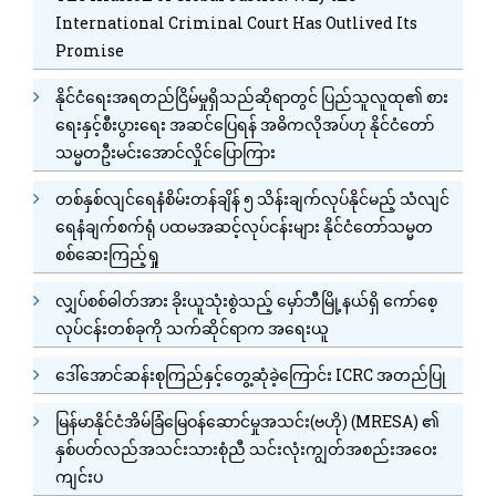
International Criminal Court Has Outlived Its
Promise
နိုင်ငံရေးအရတည်ငြိမ်မှုရှိသည်ဆိုရာတွင် ပြည်သူလူထု၏ စား
ရေးနှင့်စီးပွားရေး အဆင်ပြေရန် အဓိကလိုအပ်ဟု နိုင်ငံတော်
သမ္မတဦးမင်းအောင်လှိုင်ပြောကြား
တစ်နှစ်လျင်ရေနံစိမ်းတန်ချိန် ၅ သိန်းချက်လုပ်နိုင်မည့် သံလျင်
ရေနံချက်စက်ရုံ ပထမအဆင့်လုပ်ငန်းများ နိုင်ငံတော်သမ္မတ
စစ်ဆေးကြည့်ရှု
လျှပ်စစ်ဓါတ်အား ခိုးယူသုံးစွဲသည့် မှော်ဘီမြို့နယ်ရှိ ကော်စေ့
လုပ်ငန်းတစ်ခုကို သက်ဆိုင်ရာက အရေးယူ
ဒေါ်အောင်ဆန်းစုကြည်နှင့်တွေ့ဆုံခဲ့ကြောင်း ICRC အတည်ပြု
မြန်မာနိုင်ငံအိမ်ခြံမြေဝန်ဆောင်မှုအသင်း(ဗဟို) (MRESA) ၏
နှစ်ပတ်လည်အသင်းသားစုံညီ သင်းလုံးကျွတ်အစည်းအဝေး
ကျင်းပ