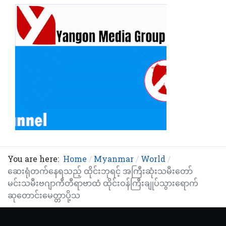
You are here:
Home
Myanmar
World
ဆေးရုံတက်နေရသည့် ထိုင်းဘုရင့် အကြီးဆုံးသမီးတော်
မင်းသမီးဗဂျာကီတီရာဗာထံ ထိုင်းဝန်ကြီးချုပ်သွားရောက်
ဆုတောင်းမေတ္တာပို့သ