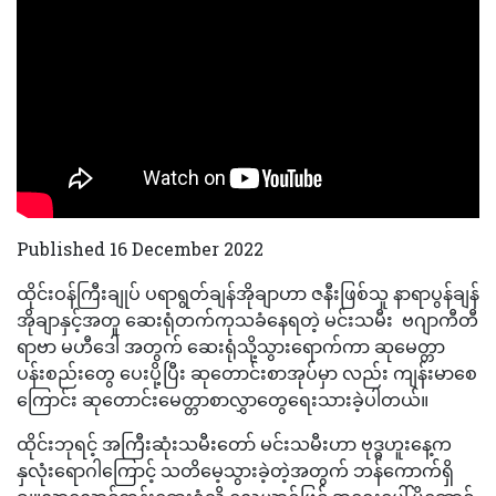
Published 16 December 2022
ထိုင်းဝန်ကြီးချုပ် ပရာရွတ်ချန်အိုချာဟာ ဇနီးဖြစ်သူ နာရာပွန်ချန်
အိုချာနှင့်အတူ ဆေးရုံတက်ကုသခံနေရတဲ့ မင်းသမီး ဗဂျာကီတီ
ရာဗာ မဟီဒေါ အတွက် ဆေးရုံသို့သွားရောက်ကာ ဆုမေတ္တာ
ပန်းစည်းတွေ ပေးပို့ပြီး ဆုတောင်းစာအုပ်မှာ လည်း ကျန်းမာစေ
ကြောင်း ဆုတောင်းမေတ္တာစာလွှာတွေရေးသားခဲ့ပါတယ်။
ထိုင်းဘုရင့် အကြီးဆုံးသမီးတော် မင်းသမီးဟာ ဗုဒ္ဓဟူးနေ့က
နှလုံးရောဂါကြောင့် သတိမေ့သွားခဲ့တဲ့အတွက် ဘန်ကောက်ရှိ