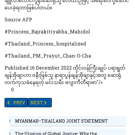
ချူလာလောင်ကွန်းဆေးရုံသို့ လေယာဉ်ဖြင့် အရေးပေါ်ပို့ဆောင်
ပေးခဲ့ရတာဖြစ်ပါတယ်။
Source AFP
#Princess_Bajrakitiyabha_Mahidol
#Thailand_Princess_hospitalized
#Thailand_PM_Prayut_Chan-O-Cha
Published 16 December 2022 ထိုင်းဝန်ကြီးချုပ် ပရာရွတ်
ချန်အိုချာဟာ ဇနီးဖြစ်သူ နာရာပွန်ချန်အိုချာနှင့်အတူ ဆေးရုံ
တက်ကုသခံနေရတဲ့ မင်းသမီး ဗဂျာကီတီရာဗာ"/>
0
PREVIOUS ARTICLE: အနောက်နိုင်ငံများမှ မှာယူမှုများလျော့နည်းလာခြ
NEXT ARTICLE: ယူကရိန်းကို အမေရိကန်တို့ထောက်ပံ့မည့
PREV
NEXT
MYANMAR–THAILAND JOINT STATEMENT
The Illusion of Global Justice: Why the