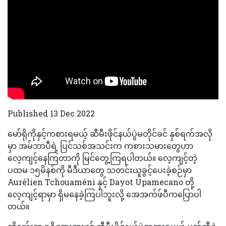
Published 13 Dec 2022
မော်ရိုကိုနှင့်ကစားရမယ့် ဆီမီးဖိုင်နယ်ပွဲမတိုင်ခင် နှစ်ရက်အလို
မှာ အမ်ဘာပီရဲ့ ပြင်သစ်အသင်းက ကစားသမားတွေဟာ
လေ့ကျင့်နေကြတာကို မြင်တွေ့ကြရပါတယ်။ လေ့ကျင့်တဲ့
ပထမ ၁၅မိနစ်ကို မီဒီယာတွေ သတင်းယူခွင့်ပေးခဲ့စဉ်မှာ
Aurélien Tchouaméni နှင့် Dayot Upamecano တို့
လေ့ကျင့်ရာမှာ ရှိမနေခဲ့ကြပါဘူးလို့ အေအက်ဖ်ပီကပြောပါ
တယ်။