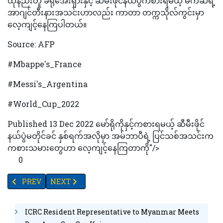
ထိုနည်းတူ ခရိုအေးရှားနှင့် ဆီမီးဖိုင်နယ်ပွဲကစားရမယ့် မက်ဆီရဲ့
အာဂျင်တီးနားအသင်းဟာလည်း ကာတာ တက္ကသိုလ်ကွင်းမှာ
လေ့ကျင့်နေကြပါတယ်။
Source: AFP
#Mbappe's_France
#Messi's_Argentina
#World_Cup_2022
Published 13 Dec 2022 မော်ရိုကိုနှင့်ကစားရမယ့် ဆီမီးဖိုင်
နယ်ပွဲမတိုင်ခင် နှစ်ရက်အလိုမှာ အမ်ဘာပီရဲ့ ပြင်သစ်အသင်းက
ကစားသမားတွေဟာ လေ့ကျင့်နေကြတာကို"/>
0
PREVIOUS ARTICLE: ကင်ညာနိုင်ငံ မာဆိုင်းလူမျိုးတို့၏ ရိုးရာခြင်္သေ့အမ
NEXT ARTICLE: အင်ဒိုနီးရှားတွင် ကျင့်သုံးမည့် လိင်မှ
PREV
NEXT
ICRC Resident Representative to Myanmar Meets