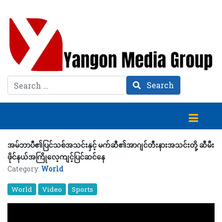
Search
Search
အမ်ဘာပီ၏ပြင်သစ်အသင်းနှင့် မက်ဆီ၏အာဂျင်တီးနားအသင်းတို့ ဆီမီး
ဖိုင်နယ်အကြိုလေ့ကျင့်ပြင်ဆင်နေ
Category:
World
World
Video
Sports