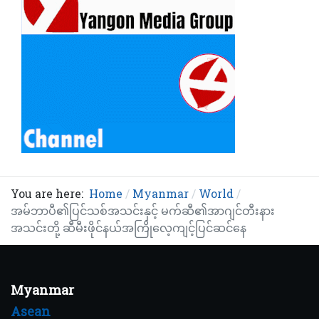
You are here:
Home
Myanmar
World
အမ်ဘာပီ၏ပြင်သစ်အသင်းနှင့် မက်ဆီ၏အာဂျင်တီးနား
အသင်းတို့ ဆီမီးဖိုင်နယ်အကြိုလေ့ကျင့်ပြင်ဆင်နေ
Myanmar
Asean