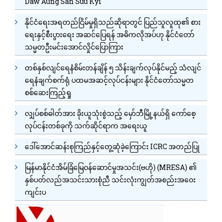
Daw Aung San Suu Kyi
နိုင်ငံရေးအရတည်ငြိမ်မှုရှိသည်ဆိုရာတွင် ပြည်သူလူထု၏ စား
ရေးနှင့်စီးပွားရေး အဆင်ပြေရန် အဓိကလိုအပ်ဟု နိုင်ငံတော်
သမ္မတဦးမင်းအောင်လှိုင်ပြောကြား
တစ်နှစ်လျင်ရေနံစိမ်းတန်ချိန် ၅ သိန်းချက်လုပ်နိုင်မည့် သံလျင်
ရေနံချက်စက်ရုံ ပထမအဆင့်လုပ်ငန်းများ နိုင်ငံတော်သမ္မတ
စစ်ဆေးကြည့်ရှု
လျှပ်စစ်ဓါတ်အား ခိုးယူသုံးစွဲသည့် မှော်ဘီမြို့နယ်ရှိ ကော်စေ့
လုပ်ငန်းတစ်ခုကို သက်ဆိုင်ရာက အရေးယူ
ဒေါ်အောင်ဆန်းစုကြည်နှင့်တွေ့ဆုံခဲ့ကြောင်း ICRC အတည်ပြု
မြန်မာနိုင်ငံအိမ်ခြံမြေဝန်ဆောင်မှုအသင်း(ဗဟို) (MRESA) ၏
နှစ်ပတ်လည်အသင်းသားစုံညီ သင်းလုံးကျွတ်အစည်းအဝေး
ကျင်းပ