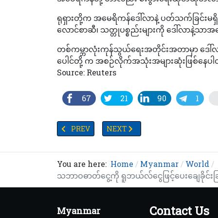
ရုရှားတို့က အမေရိကန်ဒေါ်လာနဲ့ ပတ်သက်ခြင်းမရှိဖိ
လောင်စာဆီ၊ သတ္တုပစ္စည်းများကို ဒေါ်လာနဲ့သာ
တစ်ကမ္ဘာလုံးကုန်သွယ်ရေးအတိုင်းအတာမှာ ဒေါ်လာ
ပေါင်တို့ က အစဉ်လိုက်အသုံးအများဆုံးဖြစ်နေပ
Source: Reuters
67
21
90
1
PREVIOUS ARTICLE: ဟင်းချက်ဆီကို လောင်စာအသုံးပ
NEXT ARTICLE: ကိုဗစ်နောက်ဆက်တွဲ 
PREV
NEXT
You are here:
Home
Myanmar
World
သဘာဝဓာတ်ငွေ့ကို ရူဘယ်လ်ငွေဖြင့်ပေးချေခိုင်းခ
Contact Us
Myanmar