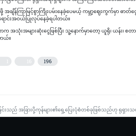
ု့ အချိန်ကြာမြင့်စွာကြိုးပမ်းနေခဲ့ပေမယ့် ကမ္ဘာ့ဈေးကွက်မှာ ဓာတ်ငွေ
အရောင်းအဝယ်ပြုလုပ်နေခဲ့ရပါတယ်။
က အသုံးအများဆုံးငွေဖြစ်ပြီး သူ့နောက်မှာတော့ ယူရို၊ ယန်း၊ စတ
ါတယ်။
1
16
196
ြု၍ AIRBUS A380 SUPERJUMBO လေယာဉ်ကြီး (၃)နာရီခရီးအောင်မြင်စွာစမ
လက္ခဏာများနှင့် ဘယ်လိုအခြေအနေမှာ ဆေးကုသမှုခံယူဖို့လိုမလဲ
ြင်းသည် အခြားပို့ကုန်များ၏ရှေ့ပြေးပုံစံတစ်ခုဖြစ်သည်ဟု ရုရှား