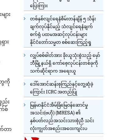
ပြောကြား
းများ
တစ်နှစ်လျင်ရေနံစိမ်းတန်ချိန် ၅ သိန်း
ချက်လုပ်နိုင်မည့် သံလျင်ရေနံချက်
စက်ရုံ ပထမအဆင့်လုပ်ငန်းများ
ုရှား
နိုင်ငံတော်သမ္မတ စစ်ဆေးကြည့်ရှု
လျှပ်စစ်ဓါတ်အား ခိုးယူသုံးစွဲသည့် မှော်
်
ဘီမြို့နယ်ရှိ ကော်စေ့လုပ်ငန်းတစ်ခုကို
သက်ဆိုင်ရာက အရေးယူ
ေကို
ဒေါ်အောင်ဆန်းစုကြည်နှင့်တွေ့ဆုံခဲ့
ကြောင်း ICRC အတည်ပြု
္စည်း
မြန်မာနိုင်ငံအိမ်ခြံမြေဝန်ဆောင်မှု
က်စ်
အသင်း(ဗဟို) (MRESA) ၏
နှစ်ပတ်လည်အသင်းသားစုံညီ သင်း
လုံးကျွတ်အစည်းအဝေးကျင်းပ
ုက်တာ