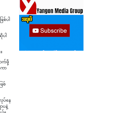
ဖြစ်ပါ
ိုပါ
း။
်ဖို့
 ကကာ
ဖြစ်
လုပ်နေ
ာပနဲ့
ယ်။