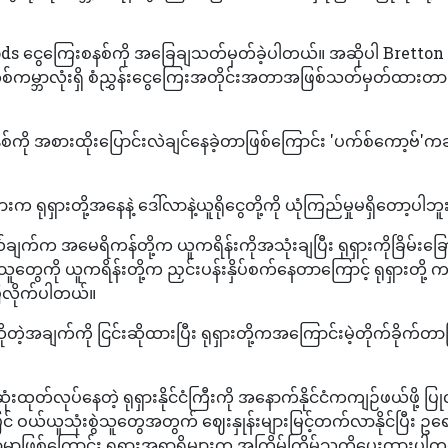
ds ငွေကြေးစနစ်ကို အခြေချသတ်မှတ်ခဲ့ပါတယ်။ အဆိုပါ Bretton
်ကမ္ဘာလုံးရှိ စံညွှန်းငွေကြေးအတိုင်းအတာအဖြစ်သတ်မှတ်ထားတာ
စ်ကို အစားထိုးပြောင်းလဲချင်နေခဲ့တာဖြစ်ကြောင်း 'ပက်စ်ကော့ဗ်'ကဆ
ားက ရုရှားတို့အနေနဲ့ ဒေါ်လာနဲ့ယူရိုငွေတို့ကို ယုံကြည်မှုမရှိတော့ပါဘူ
က်က အမေရိကန်တို့က ယူကရိန်းကိုအသုံးချပြီး ရုရှားကိုခြိမ်းခြောက
တွေကို ယူကရိန်းတို့က ညှင်းပန်းနှိပ်စက်နေတာကြောင့် ရုရှားတို့
ြလိုက်ပါတယ်။
့အချက်ကို ငြင်းဆိုထားပြီး ရုရှားတို့ကအကြောင်းမဲ့တိုက်ခိုက်တာ
ုတ်လုပ်နေတဲ့ ရုရှားနိုင်ငံကြီးကို အနောက်နိုင်ငံကကျဉ်ဖယ်ဖို့ ပြု
င် ဝယ်ယူသုံးစွဲသူတွေအတွက် ဈေးနှုန်းများမြင့်တက်လာနိုင်ပြီး ဥရေ
မှာဖြစ်ကြောင်း ရုရှားအရာရှိများက အကြိမ်ကြိမ်သတိပေးထားပါတ