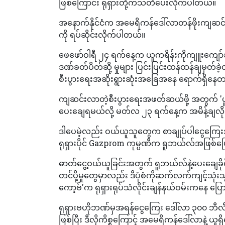
ဖြစ်ကြောင်း ရုရှားတို့ကသတိပေးလိုက်ပါတယ်။
အနောက်နိုင်ငံက အမေရိကန်ဒေါ်လာတန်ဖိုးကျဆင်းလာခြင
ကို ရပ်ဆိုင်းလိုက်ပါတယ်။
ဖေဖော်ဝါရီ ၂၄ ရက်နေ့က ယူကရိန်းကိုကျူးကျော်ခဲ့
ဒဏ်ခတ်ပိတ်ဆို့ မှုများ ပြင်းပြင်းထန်ထန်ချမှတ်ခဲ့
စီးပွားရေးအဆိုးရွားဆုံးအခြေအနေ ရောက်ရှိနေ
ကျဆင်းလာတဲ့စီးပွားရေးအဖတ်ဆယ်ဖို့ အတွက် 'ပူတ
ပေးချေရမယ်လို့ မတ်လ ၂၃ ရက်နေ့က အမိန့်ချလ
ဒါပေမဲ့လည်း ဝယ်ယူသူတွေက စာချုပ်ပါငွေကြေ
ရုရှားပိုင် Gazprom ကုမ္ပဏီက ရူဘယ်လ်အဖြစ်
ဓာတ်ငွေ့ဝယ်ယူခြင်းအတွက် ရူဘယ်လ်နဲ့ပေးချေခိုင်
တင်ပို့မှုတွေမှာလည်း ဒီပုံစံကိုဆက်လက်ကျင့်သုံးသွ
ကော့ဗ်'က ရုရှားရုပ်သံလိုင်းချန်နယ်ဝမ်းကနေ ပ
ရုရှားဗဟိုဘဏ်မှအရန်ငွေကြေး ဒေါ်လာ ၃၀၀ ဘီလီ
ဖြစ်ပြီး ဒီလိုကိစ္စကြောင့် အမေရိကန်ဒေါ်လာနဲ့ ယူရိ