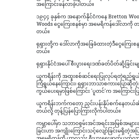
အကြောင်းဖန်လာခဲ့ပါတယ်။
၁၉၄၄ ခုနှစ်က အနောက်နိုင်ငံကနေ Bretton Woo
Woods ငွေကြေးစနစ်မှာ အမေရိကန်ဒေါ်လာကို တစ
တယ်။
ရုရှားတို့က ဒေါ်လာကိုအခြေခံထားတဲ့ဒီငွေကြေးစန
တယ်။
ရုရှားနိုင်ငံအပေါ် စီးပွားရေးဒဏ်ခတ်ပိတ်ဆို့ခြင်းမျ
ယူကရိန်းကို အထူးစစ်ဆင်ရေးပြုလုပ်ရတဲ့ရည်ရွယ်ချ
ကြံရွယ်နေကြောင်း၊ ရုရှားဘာသာစကားပြောဆိုတဲ့သူ
ကွယ်ပေးရမှာဖြစ်ကြောင်း 'ပူတင်'က အကြောင်းပ
ယူကရိန်းဘက်ကတော့ ညှင်းပန်းနှိပ်စက်နေတယ်ဆိုတဲ
တယ်လို့ တုန့်ပြန်ပြောကြားလိုက်ပါတယ်။
ကမ္ဘာပေါ်မှာ သဘာဝစွမ်းအင်အရင်းအမြစ်အများဆုံးထ
ခြင်းဟာ အကျိုးကြောင်းသင့်လျော်ခြင်းမရှိတဲ့အပြ
အမေရိကန်တို့ ဟာလည်း စီးပွားရေးဆုတ်ယုတ်လာ