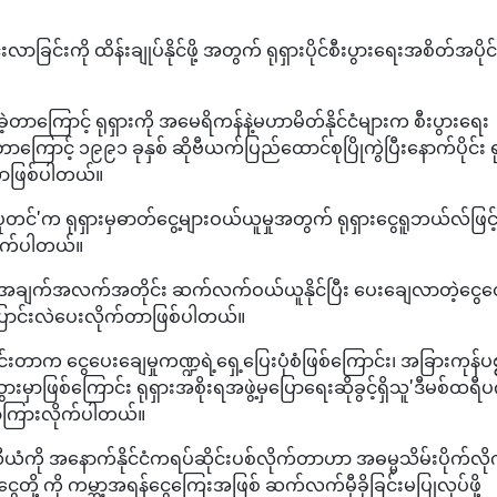
်းကို ထိန်းချုပ်နိုင်ဖို့ အတွက် ရုရှားပိုင်စီးပွားရေးအစိတ်အပိုင်
တာကြောင့် ရုရှားကို အမေရိကန်နဲ့မဟာမိတ်နိုင်ငံများက စီးပွားရေး
တာကြောင့် ၁၉၉၁ ခုနှစ် ဆိုဗီယက်ပြည်ထောင်စုပြိုကွဲပြီးနောက်ပိုင်း ရ
တာဖြစ်ပါတယ်။
င်'က ရုရှားမှဓာတ်ငွေ့များဝယ်ယူမှုအတွက် ရုရှားငွေရူဘယ်လ်ဖြင့
ိုက်ပါတယ်။
းအချက်အလက်အတိုင်း ဆက်လက်ဝယ်ယူနိုင်ပြီး ပေးချေလာတဲ့ငွေတွ
ပြောင်းလဲပေးလိုက်တာဖြစ်ပါတယ်။
းတာက ငွေပေးချေမှုကဏ္ဍရဲ့ရှေ့ပြေးပုံစံဖြစ်ကြောင်း၊ အခြားကုန်ပစ
ားမှာဖြစ်ကြောင်း ရုရှားအစိုးရအဖွဲ့မှပြောရေးဆိုခွင့်ရှိသူ'ဒီမစ်ထရီပ
ြောကြားလိုက်ပါတယ်။
ယံကို အနောက်နိုင်ငံကရပ်ဆိုင်းပစ်လိုက်တာဟာ အဓမ္မသိမ်းပိုက်လိ
ုငွေတို့ ကို ကမ္ဘာ့အရန်ငွေကြေးအဖြစ် ဆက်လက်မှီခိုခြင်းမပြုလုပ်ဖို့