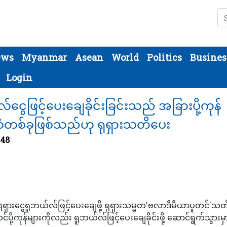
Se
ews
Myanmar
Asean
World
Politics
Busines
Login
ေဖြင့်ပေးချေခိုင်းခြင်းသည် အခြားပို့ကုန်
ံစံတစ်ခုဖြစ်သည်ဟု ရုရှားသတိပေး
348
ုရှားငွေရူဘယ်လ်ဖြင့်ပေးချေဖို့ ရုရှားသမ္မတ'ဗလာဒီမီယာပူတင်'သတ်
ပို့ကုန်များကိုလည်း ရူဘယ်လ်ဖြင့်ပေးချေခိုင်းဖို့ ဆောင်ရွက်သွားမှ