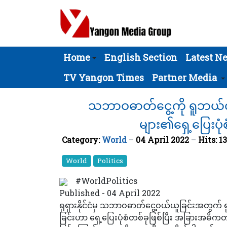
Home
English Section
Latest N
TV Yangon Times
Partner Media
သဘာဝဓာတ်ငွေ့ကို ရူဘယ်လ်ငွ
များ၏ရှေ့ပြေးပု
Category:
World
04 April 2022
Hits: 1
World
Politics
#WorldPolitics
Published - 04 April 2022
ရုရှားနိုင်ငံမှ သဘာဝဓာတ်ငွေ့ဝယ်ယူခြင်းအတွက် ရ
ခြင်းဟာ ရှေ့ပြေးပုံစံတစ်ခုဖြစ်ပြီး အခြားအဓိကတင်