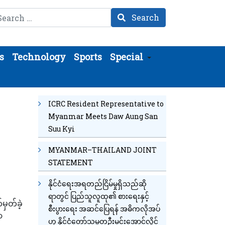
arch
Search
s
Technology
Sports
Special
ICRC Resident Representative to
Myanmar Meets Daw Aung San
Suu Kyi
MYANMAR–THAILAND JOINT
STATEMENT
နိုင်ငံရေးအရတည်ငြိမ်မှုရှိသည်ဆို
ရာတွင် ပြည်သူလူထု၏ စားရေးနှင့်
မှတ်ခဲ့
စီးပွားရေး အဆင်ပြေရန် အဓိကလိုအပ်
ာ
ဟု နိုင်ငံတော်သမ္မတဦးမင်းအောင်လှိုင်