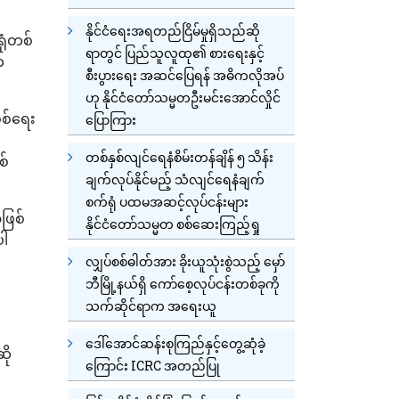
နိုင်ငံရေးအရတည်ငြိမ်မှုရှိသည်ဆို
ုံတစ်
ရာတွင် ပြည်သူလူထု၏ စားရေးနှင့်
က
စီးပွားရေး အဆင်ပြေရန် အဓိကလိုအပ်
ဟု နိုင်ငံတော်သမ္မတဦးမင်းအောင်လှိုင်
စစ်ရေး
ပြောကြား
တစ်နှစ်လျင်ရေနံစိမ်းတန်ချိန် ၅ သိန်း
စ်
ချက်လုပ်နိုင်မည့် သံလျင်ရေနံချက်
စက်ရုံ ပထမအဆင့်လုပ်ငန်းများ
ဖြစ်
နိုင်ငံတော်သမ္မတ စစ်ဆေးကြည့်ရှု
ပါ
လျှပ်စစ်ဓါတ်အား ခိုးယူသုံးစွဲသည့် မှော်
ဘီမြို့နယ်ရှိ ကော်စေ့လုပ်ငန်းတစ်ခုကို
သက်ဆိုင်ရာက အရေးယူ
ဒေါ်အောင်ဆန်းစုကြည်နှင့်တွေ့ဆုံခဲ့
ို
ကြောင်း ICRC အတည်ပြု