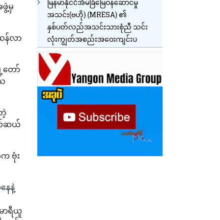
မြန်မာနိုင်ငံအိမ်ခြံမြေဝန်ဆောင်မှု
ွဲ့မှ
အသင်း(ဗဟို) (MRESA) ၏
နှစ်ပတ်လည်အသင်းသားစုံညီ သင်း
ေ့ဆန်လာ
လုံးကျွတ်အစည်းအဝေးကျင်းပ
ု့တော်
သေ
ဲ့
ကယ်ဆယ်
က ဗုံး
နေနဲ့
မာရီယူ