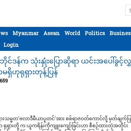
Se
ews
Myanmar
Asean
World
Politics
Busines
Login
င်ဒန်က သုံးနှုံးပြောဆိုရာ ယင်းအပေါ်ခွင့်လွ
မရှိဟုရုရှားတုန့်ပြန်
1659
ရုရှားသမ္မတ'ဗလာဒီမီယာပူတင်'အား စစ်ရာဇဝတ်ကောင်လို့ မှတ်ချက်ပြ
ှာ ရုရှားတို့ က ယူကရိန်းကိုကျူးကျော်ခြင်းဟာ စီစဉ်ထားတဲ့အတိုင်း