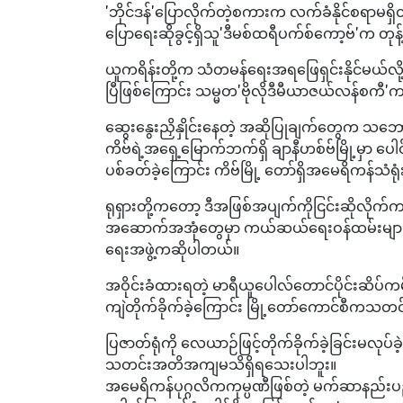
'ဘိုင်ဒန်'ပြောလိုက်တဲ့စကားက လက်ခံနိုင်စရာမရှိတဲ့
ပြောရေးဆိုခွင့်ရှိသူ'ဒီမစ်ထရီပက်စ်ကော့ဗ်'က 
ယူကရိန်းတို့က သံတမန်ရေးအရဖြေရှင်းနိုင်မယ်လို့ 
ပြီဖြစ်ကြောင်း သမ္မတ'ဗိုလိုဒီမီယာဇယ်လန်စကီ'
ဆွေးနွေးညှိနှိုင်းနေတဲ့ အဆိုပြုချက်တွေက သဘေ
ကိဗ်ရဲ့အရှေ့မြောက်ဘက်ရှိ ချာနီဟစ်ဗ်မြို့မှာ ပေါင
ပစ်ခတ်ခဲ့ကြောင်း ကိဗ်မြို့ တော်ရှိအမေရိကန်သံရ
ရုရှားတို့ကတော့ ဒီအဖြစ်အပျက်ကိုငြင်းဆိုလိုက်
အဆောက်အအုံ‌တွေမှာ ကယ်ဆယ်ရေးဝန်ထမ်းများလိ
ရေးအဖွဲ့ကဆိုပါတယ်။
အဝိုင်းခံထားရတဲ့ မာရီယူပေါလ်တောင်ပိုင်းဆိပ်ကမ်းမ
ကျဲတိုက်ခိုက်ခဲ့ကြောင်း မြို့တော်ကောင်စီက
ပြဇာတ်ရုံကို လေယာဉ်ဖြင့်တိုက်ခိုက်ခဲ့ခြင်းမလုပ်
သတင်းအတိအကျမသိရှိရသေးပါဘူး။
အမေရိကန်ပုဂ္ဂလိကကုမ္ပဏီဖြစ်တဲ့ မက်ဆာနည်းပညာ