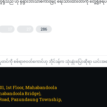
ေရှိသည်'ဟု ရုရှားဘာသာစကားဖြင့် ရေးသားထားတာကို တွေ့ရှိခဲ့ရ
17
27
286
ီလီယံဒေါ်လာ တန်ဖိုးရှိ စစ်လက်နက်ကိရိယာများ ထောက်ပံ့မည်ဟု ကြေည
ကိုဗစ်ပိုးတွေ့ရှိမှုများပြားလာခြင်းကြောင့် ရောဂါကူးစက်မှုပြန်လည်မြင့်
ပူတင်ကို စစ်ရာဇဝတ်ကောင်ဟု ဘိုင်ဒန်က သုံးနှုံးပြောဆိုရာ ယင်းအပေါ်
101, 1st Floor, Mahabandoola
abandoola Bridge),
Road, Pazundaung Township,