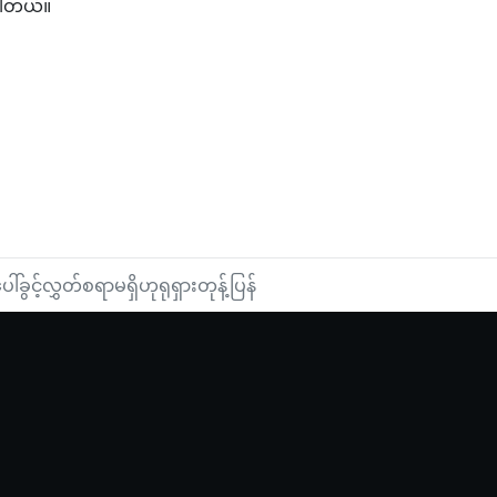
ပါတယ်။
ာ
တက်လာနိုင်ကြောင်း အမေရိကန်တွင် သတိပေး
ခွင့်လွှတ်စရာမရှိဟုရုရှားတုန့်ပြန်