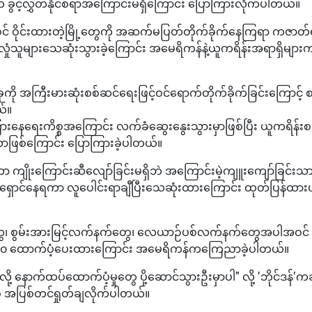
် ခွင့်လွှတ်နိုင်စရာအကြောင်းမရှိကြောင်း ပြောကြားလိုက်ပါတယ်။
ဝင် ဝိုင်းထားတဲ့မြို့တွေကို အဆက်မပြတ်တိုက်ခိုက်နေကြရာ ကဇာတ်ရ
းခိုလှုံသူများသေဆုံးသွားခဲ့ကြောင်း အမေရိကန်နဲ့ယူကရိန်းအရာရှိများ
ုကို အကြီးမားဆုံးစစ်ဆင်ရေးဖြင့်ဝင်ရောက်တိုက်ခိုက်ခြင်းကြောင့် 
ယ်။
ားနေရေးကိစ္စအကြောင်း လက်ခံဆွေးနွေးသွားမှာဖြစ်ပြီး ယူကရိန်းစ
့တာဖြစ်ကြောင်း ပြောကြားခဲ့ပါတယ်။
ဟာ ကျိုးကြောင်းဆီလျော်ခြင်းမရှိဘဲ အကြောင်းမဲ့ကျူးကျော်ခြင်းသာ
းရှောင်နေရကာ လူပေါင်းရာချီပြီးသေဆုံးထားကြောင်း ထုတ်ပြန်ထား
ရုန်းတွေ၊ စွမ်းအားမြင့်လက်နက်တွေ၊ လေယာဉ်ပစ်လက်နက်တွေအပါအဝင်
း ၈၀၀ ထောက်ပံ့ပေးထားကြောင်း အမေရိကန်ကကြေညာခဲ့ပါတယ်။
လို့ နောက်ထပ်ထောက်ပံ့မှုတွေ ပို့ဆောင်သွားဦးမှာပါ" လို့ 'ဘိုင်ဒန်'ကဆ
် အပြစ်တင်ရှုတ်ချလိုက်ပါတယ်။