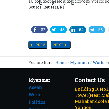
ပေါလ်ပြဇာတ်ရုံခေါင်မိုးအပြင်ဘက်မှာ 'ကလေးတွ
Source: Reuters/RT
82
48
54
58
PREVIOUS ARTICLE: အမေရိကန်က ယူကရိန်းကို တစ်ဘ
NEXT ARTICLE: ရေဆိုးမြောင်းများတွင်
PREV
NEXT
You are here:
Home
Myanmar
World
Contact Us
Myanmar
Asean
Building D, No.
World
Tower(Near Mah
Mahabandoola 
Politics
Yangon.