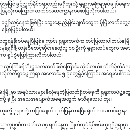
အပြင် ခွင့်လွှတ်နိုင်စရာလည်းမရှိဘူးလို့ ရုရှားအစိုးရအုပ်ချုပ်ရေးအဖ
တုန့်ပြန်လိုက်ကြောင်း တက်စ်သတင်းဌာနကဖော်ပြလိုက်ပါတယ်။
မျှော်လင့်နေဆဲဖြစ်ပြီး ဆွေးနွေးညှိနှိုင်းချက်တွေက ပိုပြီးလက်တွ
က ပြောပြခဲ့ပါတယ်။
ာတူရန်နီးစပ်နေပြီဖြစ်ကြောင်း ရုရှားဘက်က တင်ပြထားပါတယ်။ မြိ
်မုန့်ရရှိဖို့ တန်းစီစောင့်ဆိုင်းနေတဲ့လူ ၁၀ ဦးကို ရုရှားတပ်တွေက အ
ုံးက စွပ်စွဲပြောကြားလိုက်ပါတယ်။
ကာ လုပ်ကြံဖန်တီးမှုသက်သက်ဖြစ်ကြောင်း ဆိုပါတယ်။ တိုက်ခိုက်ခံရတ
ုက်လံရှာဖွေကြရာ အလောင်း ၅ ခုတွေ့ရှိခဲ့ကြောင်း အရေးပေါ်
ြို့မှာ အရပ်သားများခိုလှုံနေတဲ့ပြဇာတ်ရုံတစ်ခုကို ရုရှားတပ်ဖွဲ့တွေ
သတင်းပို့ ခဲ့ပြီး အသေအပျောက်အရေအတွက် မသိရသေးပါဘူး။
ခဲ့ဘူးလို့ ရုရှားတို့ ကငြင်းချက်ထုတ်ပြန်ထားပြီး ရိုက်တာသတင်းဌာနအ
ကုမ္ပဏီက မတ်လ ၁၄ ရက်နေ့က ဂြိုဟ်တုပုံရိပ်ဖမ်းယူရရှိခဲ့ရာမှာ 