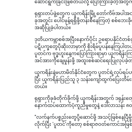
ဆောင်ရွက်ခြင်းဖြစ်တယ်လို့ ပြောကြားခဲ့တဲ့အတွက
ရုရှားတပ်ဖွဲ့တွေက ယူကရိန်းမြို့တော်ကိဗ်အပါအ
ခုအတွင်း ပေါင်မုန့်ရရှိဖို့တန်းစီနေကြတဲ့ စစ်ဘေ
အဆိုပြုခဲ့ပါတယ်။
ဒုတိယကမ္ဘာစစ်အပြီးနောက်ပိုင်း ဥရောပနိုင်ငံတစ်ခ
ပဋိပက္ခတွေပိုဆိုးလာမှာကို စိုးရိမ်ပူပန်နေကြပါတ
ပူတင်က ဗုဒ္ဓဟူးနေ့ကပြောကြားရာမှာ ယူကရိန်းကြ
အင်အားကိုချေမှုန်းဖို့ အထူးစစ်ဆင်ရေးပြုလုပ်ခဲ
ယူကရိန်းနဲ့မဟာမိတ်နိုင်ငံတွေက ပူတင်ရဲ့လုပ်ရပ်
ပြီး ယူကရိန်းပြည်သူ ၃ သန်းကျော်ထွက်ပြေးတိမ်
တယ်။
ရုရှားကိုခုခံတိုက်ခိုက်ဖို့ ယူကရိန်းအတွက် ဒ
နောက်ထပ်ထောက်ပံ့ကူညီမှုတွေနဲ့ ဒေါ်လာသန်
"လက်နက်ပစ္စည်းတွေပို့ဆောင်ဖို့ အသင့်ဖြစ်နေပြီမို့
လိုက်ပြီး 'ပူတင်'ကိုတော့ စစ်ရာဇဝတ်ကောင်အဖြစ