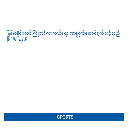
မြန်မာနိုင်ငံတွင် ကြိုတင်ကာကွယ်ရေး အာရုံစိုက်ဆောင်ရွက်သင့်သည့်
နီပါဗိုင်းရပ်စ်
SPORTS