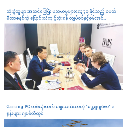
သုံးစွဲသူများအဆင်ပြေပြီး မသမာမှုများလျှော့ချနိုင်သည့် စမတ်
မီတာစနစ်ကို ပြောင်းလဲကျင့်သုံးရန် လျှပ်စစ်နှင့်စွမ်းအင်
ဝန်ကြီးဌာန စီစဉ်နေ
Gaming PC တစ်လုံးထက် ဈေးသက်သာတဲ့ "စက္ကူဂျပ်ဖာ" ဒ
ရုန်းများ ဂျပန်တီထွင်