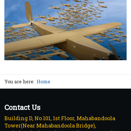
You are here:
Home
Contact Us
Building D, No.101, 1st Floor, Mahabandoola
Tower(Near Mahabandoola Bridge),