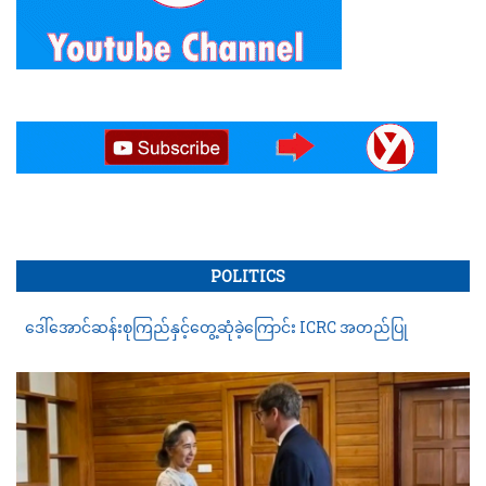
POLITICS
ဒေါ်အောင်ဆန်းစုကြည်နှင့်တွေ့ဆုံခဲ့ကြောင်း ICRC အတည်ပြု