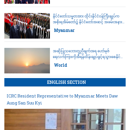
နိုင်ငံတော်သမ္မတအား ထိုင်းနိုင်ငံဝန်ကြီးချုပ်က
အစိုးရအိမ်တော်၌ နိုင်ငံတော်အဆင့် အခမ်းအနား
ဖြင့် ဂုဏ်ပြုကြိုဆို
Category:
Myanmar
အဆိုပြုသဘောတူညီချက်အရ ဟော်မုဇ်
ရေလက်ကြားကိုအီရန်ထိန်းချုပ်ခွင့်ရသွားစေနိုင်
မည်
Category:
World
ENGLISH SECTION
ICRC Resident Representative to Myanmar Meets Daw
Aung San Suu Kyi