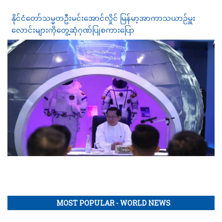
နိုင်ငံတော်သမ္မတဦးမင်းအောင်လှိုင် မြန်မာ့အာကာသယာဉ်မှူး
လောင်းများကိုတွေ့ဆုံဂုဏ်ပြုစကားပြော
MOST POPULAR - WORLD NEWS