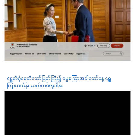
ရွှေတိဂုံစေတီတော်မြတ်ကြီး၌ ဓမ္မစကြာအခါတော်နေ့ ရွှေ
ကြာသင်္ကန်း ဆက်ကပ်လှုဒါန်း