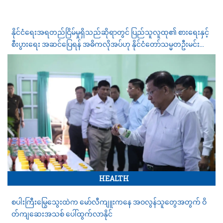
နိုင်ငံရေးအရတည်ငြိမ်မှုရှိသည်ဆိုရာတွင် ပြည်သူလူထု၏ စားရေးနှင့်
စီးပွားရေး အဆင်ပြေရန် အဓိကလိုအပ်ဟု နိုင်ငံတော်သမ္မတဦးမင်း
အောင်လှိုင်ပြောကြား
HEALTH
စပါးကြီးမြွေသွေးထဲက မော်လီကျူးကနေ အဝလွန်သူတွေအတွက် ဝိ
တ်ကျဆေးအသစ် ပေါ်ထွက်လာနိုင်