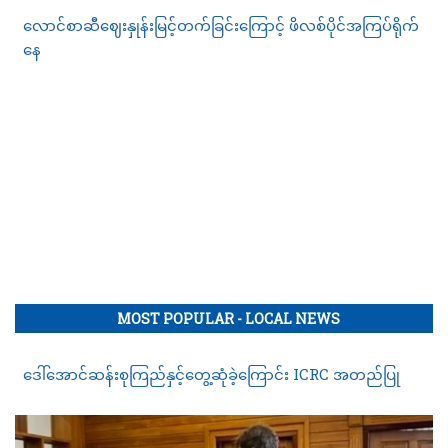
လောင်စာဆီဈေးနှုန်းမြင့်တက်ခြင်းကြောင့် ဖိလစ်ပိုင်အကြပ်ရိုက်
နေ
MOST POPULAR - LOCAL NEWS
ဒေါ်အောင်ဆန်းစုကြည်နှင့်တွေ့ဆုံခဲ့ကြောင်း ICRC အတည်ပြု