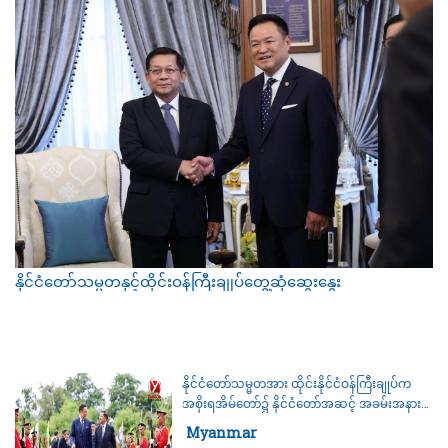
နိုင်ငံတော်သမ္မတနှင့်ထိုင်းဝန်ကြီးချုပ်တွေ့ဆုံဆွေးနွေး
Category:
Myanmar
နိုင်ငံတော်သမ္မတအား ထိုင်းနိုင်ငံဝန်ကြီးချုပ်က
အစိုးရအိမ်တော်၌ နိုင်ငံတော်အဆင့် အခမ်းအနား
ဖြင့် ဂုဏ်ပြုကြိုဆို
Category:
Myanmar