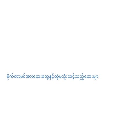
ဗိုက်တာမင်အားဆေးတွေနှင့်တွဲမသုံးသင့်သည့်ဆေးမျာ