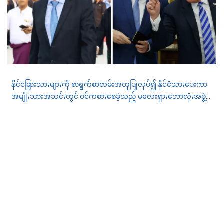
နိုင်ငံခြားသားများကို စာရွက်စာတမ်းအတုပြုလုပ်၍ နိုင်ငံသားပေးကာ
အမျိုးသားအသင်းတွင် ဝင်ကစားစေခဲ့သည့် မလေးရှားဘောလုံးအဖွဲ့
ချုပ်ကို FIFA က အရေးယူစုံစမ်းစစ်ဆေးမှုများပြုလုပ်နေ