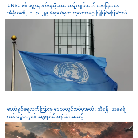
UNSC ၏ ရှေ့နောက်မညီသော ဆန့်ကျင်ဘက် အခြေအနေ-
အိန္ဒိယ၏ ၂၀၂၈–၂၉ မဲဆွယ်မှုက ကုလသမဂ္ဂ ပြုပြင်ပြောင်းလဲ
ရေး တုံ့ဆိုင်းနေမှုကို မည်သို့ ဖော်ပြနေသနည်း
ဟော်မုဇ်ရေလက်ကြားမှ ဒေသတွင်းစစ်ပွဲအထိ : အီရန်–အမေရိ
ကန် ပဋိပက္ခ၏ အန္တရာယ်အရှိဆုံးအဆင့်