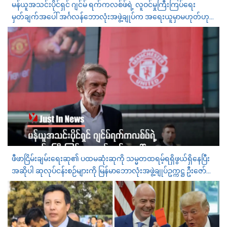
မန်ယူအသင်းပိုင်ရှင် ဂျင်မ် ရက်ကလစ်ဖ်ရဲ့ လူဝင်မှုကြီးကြပ်ရေး
မှတ်ချက်အပေါ် အင်္ဂလန်ဘောလုံးအဖွဲ့ချုပ်က အရေးယူမှာမဟုတ်ဟု
ပြော
ဖီဖာငြိမ်းချမ်းရေးဆု၏ ပထမဆုံးဆုကို သမ္မတထရမ့်ရရှိဖွယ်ရှိနေပြီး
အဆိုပါ ဆုလုပ်ငန်းစဉ်များကို မြန်မာဘောလုံးအဖွဲ့ချုပ်ဥက္ကဋ္ဌ ဦးဇော်
ဇော် ဦးဆောင်နေဟုဆို