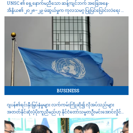
UNSC ၏ ရှေ့နောက်မညီသော ဆန့်ကျင်ဘက် အခြေအနေ-
အိန္ဒိယ၏ ၂၀၂၈–၂၉ မဲဆွယ်မှုက ကုလသမဂ္ဂ ပြုပြင်ပြောင်းလဲရေး တုံ့
ဆိုင်းနေမှုကို မည်သို့ ဖော်ပြနေသနည်း
BUSINESS
ဂျပန်၏ရင်းနှီးမြှပ်နှံမှုများ လက်ကမ်းကြိုဆို၍ လိုအပ်သည်များ
အတတ်နိုင်ဆုံးပံ့ပိုးကူညီမည်ဟု နိုင်ငံတော်သမ္မတဦးမင်းအောင်လှိုင်က
ဂျပန်လုပ်ငန်းရှင်များကိုပြောကြား