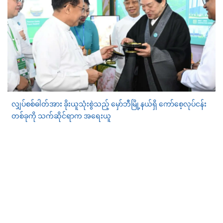
လျှပ်စစ်ဓါတ်အား ခိုးယူသုံးစွဲသည့် မှော်ဘီမြို့နယ်ရှိ ကော်စေ့လုပ်ငန်း
တစ်ခုကို သက်ဆိုင်ရာက အရေးယူ