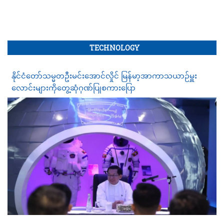
TECHNOLOGY
နိုင်ငံတော်သမ္မတဦးမင်းအောင်လှိုင် မြန်မာ့အာကာသယာဉ်မှူး
လောင်းများကိုတွေ့ဆုံဂုဏ်ပြုစကားပြော