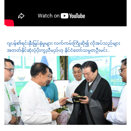
ဂျပန်၏ရင်းနှီးမြှပ်နှံမှုများ လက်ကမ်းကြိုဆို၍ လိုအပ်သည်များ
အတတ်နိုင်ဆုံးပံ့ပိုးကူညီမည်ဟု နိုင်ငံတော်သမ္မတဦးမင်း
အောင်လှိုင်က ဂျပန်လုပ်ငန်းရှင်များကိုပြောကြား