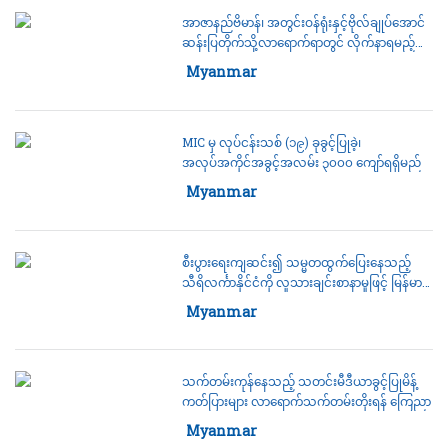
အာဇာနည်ဗိမာန်၊ အတွင်းဝန်ရုံးနှင့်ဗိုလ်ချုပ်အောင်
ဆန်းပြတိုက်သို့လာရောက်ရာတွင် လိုက်နာရမည့်
အချက်များထုတ်ပြန်
Category:
Myanmar
14 July 2022
MIC မှ လုပ်ငန်းသစ် (၁၉) ခုခွင့်ပြုခဲ့၊
အလုပ်အကိုင်အခွင့်အလမ်း ၃၀၀၀ ကျော်ရရှိမည်
Category:
Myanmar
14 July 2022
စီးပွားရေးကျဆင်း၍ သမ္မတထွက်ပြေးနေသည့်
သီရိလင်္ကာနိုင်ငံကို လူသားချင်းစာနာမှုဖြင့် မြန်မာမှ
ဆန်လှူဒါန်းမည်
Category:
Myanmar
14 July 2022
သက်တမ်းကုန်နေသည့် သတင်းမီဒီယာခွင့်ပြုမိန့်
ကတ်ပြားများ လာရောက်သက်တမ်းတိုးရန် ကြေညာ
Category:
Myanmar
14 July 2022