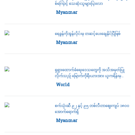
စ်ကြောင့် သေဆုံးသူများပြားလာ
Category:
Myanmar
14 July 2022
ရေခွန်ကိုအွန်လိုင်းမှ တဆင့်ပေးချေနိုင်ပြီဖြစ်
Category:
Myanmar
14 July 2022
ရုရှားထောက်ခံရေးဒေသတွေကို အသိအမှတ်ပြု
လိုက်သည့် မြောက်ကိုရီးယားအား ယူကရိန်းမှ
သံတမန်ဖြတ်
Category:
World
14 July 2022
စက်သုံးဆီ ၉၂ နှင့် ၉၅ တစ်လီတာဈေးကျပ် ၁၈၀၀
အောက်ရောက်ရှိ
Category:
Myanmar
14 July 2022