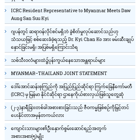
ICRC Resident Representative to Myanmar Meets Daw
Aung San Suu Kyi
ဂျပန်တွင် ဆရာဝန်လိုင်စင်မရှိဘဲ ခွဲစိတ်မှုလုပ်ဆောင်သည်ဟု
သံသယဖြင့် စစ်ဆေးခံခဲ့ရသည့် Dr. Kyi Chan Ko အား ဖမ်းဆီးချုပ်
နှောင်ခြင်းမရှိ၊ အပြစ်မရှိကြောင်းသိရ
သစ်သီးဝလံများထဲ၌ပုန်းကွယ်နေသောအန္တရာယ်များ
MYANMAR–THAILAND JOINT STATEMENT
ဒေါ်အောင်ဆန်းစုကြည်ကို အပြည်ပြည်ဆိုင်ရာ ကြက်ခြေနီကော်မတီ
(ICRC) မှ မြန်မာ နိုင်ငံဆိုင်ရာ ဌာ‌နေကိုယ်စားလှယ်ဖြစ်သူတွေ့ဆုံ
(၂-၃)နာရီခြားတစ်ခါအစားစားခြင်းသည် ဇီဝကမ္မဖြစ်စဉ်ကိုမြှင့်တင်
ပေးနိုင်တာအမှန်တကယ်လား
ကျောင်းသားများ၏ဦးနှောက်စွမ်းဆောင်ရည်အတွက်
အစားအစာ(၅)မျိုး