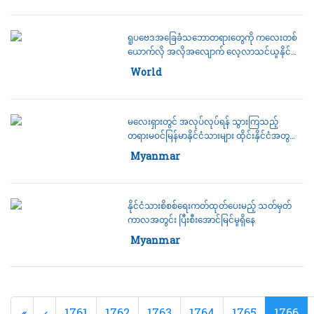
ရူပဗေဒအခြေခံသဘောတရားတွေကို ကလေးတစ်
ယောက်လို အလိုအလျောက် လေ့လာသင်ယူနိုင်
သည့် ဉာဏ်ရည်တုစနစ်တီထွင်နိုင်ခဲ့
Category:
World
13 July 2022
မလေးရှားတွင် အလုပ်လုပ်ရန် သွားကြသည့်
တရားမဝင်မြန်မာနိုင်ငံသားများ ထိုင်းနိုင်ငံအတွင်း
အဖမ်းခံရ
Category:
Myanmar
14 July 2022
နိုင်ငံသားစိစစ်ရေးကတ်ထုတ်ပေးမည့် သတ်မှတ်
ကာလအတွင်း ပြီးစီးအောင်မြင်မှုရှိနေ
Category:
Myanmar
14 July 2022
1761
1762
1763
1764
1765
1766