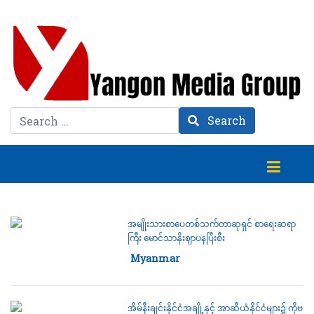
Search
Search
အမျိုးသားစာပေတစ်သက်တာဆုရှင် စာရေးဆရာ
ကြီး မောင်သာနိုးဈာပနပြီးစီး
Category:
Myanmar
14 July 2022
အိမ်နီးချင်းနိုင်ငံအချို့နှင့် အာဆီယံနိုင်ငံများ၌ ကိုဗ