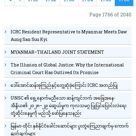
Page 1766 of 2040
ICRC Resident Representative to Myanmar Meets Daw
Aung San Suu Kyi
MYANMAR–THAILAND JOINT STATEMENT
The Illusion of Global Justice: Why the International
Criminal Court Has Outlived Its Promise
ဒေါ်အောင်ဆန်းစုကြည်နှင့်တွေ့ဆုံခဲ့ကြောင်း ICRC အတည်ပြု
UNSC ၏ ရှေ့နောက်မညီသော ဆန့်ကျင်ဘက် အခြေအနေ-
အိန္ဒိယ၏ ၂၀၂၈–၂၉ မဲဆွယ်မှုက ကုလသမဂ္ဂ ပြုပြင်ပြောင်းလဲရေး
တုံ့ဆိုင်းနေမှုကို မည်သို့ ဖော်ပြနေသနည်း
မြန်မာ-ထိုင်း နှစ်နိုင်ငံခေါင်းဆောင်များ ပူးတွဲကြေညာချက်မှ ကောက်
နှုတ်ချက်များ