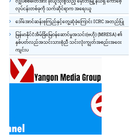
လျှပ်စစ်ဓါတ်အား ခိုးယူသုံးစွဲသည့် မှော်ဘီမြို့နယ်ရှိ ကော်စေ့
လုပ်ငန်းတစ်ခုကို သက်ဆိုင်ရာက အရေးယူ
ဒေါ်အောင်ဆန်းစုကြည်နှင့်တွေ့ဆုံခဲ့ကြောင်း ICRC အတည်ပြု
မြန်မာနိုင်ငံအိမ်ခြံမြေဝန်ဆောင်မှုအသင်း(ဗဟို) (MRESA) ၏
နှစ်ပတ်လည်အသင်းသားစုံညီ သင်းလုံးကျွတ်အစည်းအဝေး
ကျင်းပ