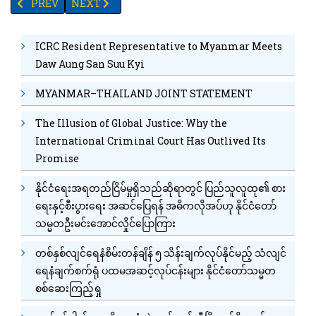
PREVIOUS ARTICLE: ရန်ကုန်ရွှေ ရည်ညွှန်းဈေးတစ်ရက်အတွင်း ကျပ
NEXT ARTICLE: ပြည်ပသို့ ဒေါ်လာသန်း၁၀၀ကျော်တန်ဖိုးရှိ ပဲမ
PREV
NEXT
ICRC Resident Representative to Myanmar Meets
Daw Aung San Suu Kyi
MYANMAR–THAILAND JOINT STATEMENT
The Illusion of Global Justice: Why the
International Criminal Court Has Outlived Its
Promise
နိုင်ငံရေးအရတည်ငြိမ်မှုရှိသည်ဆိုရာတွင် ပြည်သူလူထု၏ စား
ရေးနှင့်စီးပွားရေး အဆင်ပြေရန် အဓိကလိုအပ်ဟု နိုင်ငံတော်
သမ္မတဦးမင်းအောင်လှိုင်ပြောကြား
တစ်နှစ်လျင်ရေနံစိမ်းတန်ချိန် ၅ သိန်းချက်လုပ်နိုင်မည့် သံလျင်
ရေနံချက်စက်ရုံ ပထမအဆင့်လုပ်ငန်းများ နိုင်ငံတော်သမ္မတ
စစ်ဆေးကြည့်ရှု