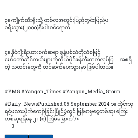
၃။ ကျိုက်ထီးရိုးသို့ တစ်လအတွင်းပြည်တွင်းပြည်ပ
ခရီးသွား(၂၀၀၀)နီးပါးဝင်ရောက်
၄။ နိုင်ဂျီးရီးယားစက်ဆရာ စွန့်ပစ်သံတိုသံစဖြင့်
မော်တော်ဆိုင်ကယ်များကိုကိုယ်ပိုင်ဖန်တီးထုတ်လုပ်ပြ ... အစရှိ
တဲ့ သတင်းတွေကို တင်ဆက်ပေးသွားမှာ ဖြစ်ပါတယ်။
#YMG #Yangon_Times #Yangon_Media_Group
#Daily_NewsPublished 05 September 2024 ၁။ ထိုင်းဘု
ရင့်ဖလားပိုက်ကျော်ခြင်းပြိုင်ပွဲတွင် မြန်မာမှငွေတစ်ဆု၊ ကြေး
တစ်ဆုရရှိနေ ၂။ (၈) ကြိမ်မြောက်"/>
0