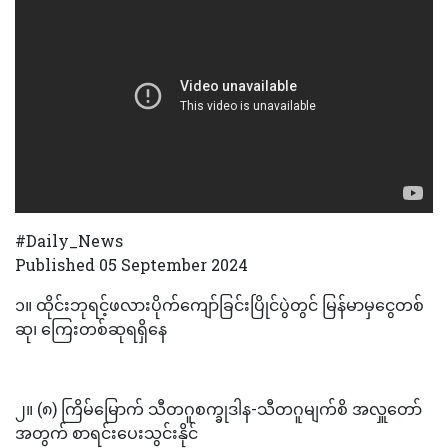
#Daily_News
Published 05 September 2024
၁။ ထိုင်းဘုရင့်ဖလားပိုက်ကျော်ခြင်းပြိုင်ပွဲတွင် မြန်မာမှငွေတစ်
ဆု၊ ကြေးတစ်ဆုရရှိနေ
၂။ (၈) ကြိမ်မြောက် သီတဂူစက္ခုဒါန-သီတဂူမျက်စိ အလှူတော်
အတွက် စာရင်းပေးသွင်းနိုင်