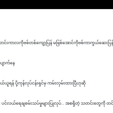
၊ ဆောင်းကာလကိုဗစ်တစ်ကျော့ပြန် မဖြစ်အောင်ကိုဗစ်ကာကွယ်ဆေးပြန်
ပျောက်နေ
ယ်ယူရန် ပို့ကုန်လုပ်ငန်းရှင်မှ ကမ်းလှမ်းထားပြီဟုဆို
 ပင်လယ်ရေချစမ်းသပ်မှုများပြုလုပ်... အစရှိတဲ့ သတင်းတွေကို တ