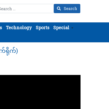
arch
Search
s
Technology
Sports
Special
်ရိုက်)