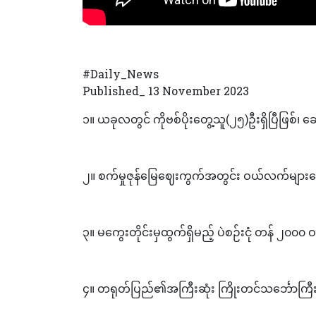
#Daily_News
Published_ 13 November 2023
၁။ ယခုလတွင် ကိုဗစ်ပိုးတွေ့သူ(၂၅)ဦးရှိပြီဖြစ်
၂။ စက်မှုဇုန်မြေဈေးကွက်အတွင်း ဝယ်လက်များ
၃။ မကွေးတိုင်းမှထွက်ရှိမည့် ပဲစဉ်းငုံ တန် ၂၀၀၀ ဝ
၄။ တရုတ်ပြည်၏အကြီးဆုံး ကြိုးတင်သင်္ဘောကြီး