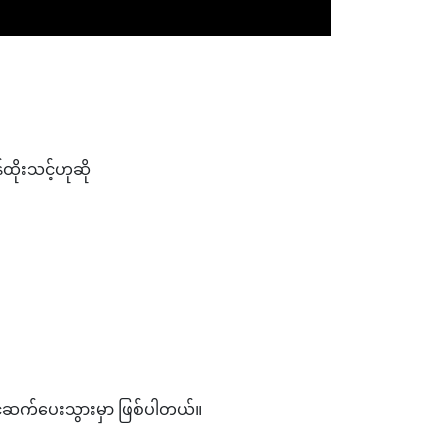
ထိုးသင့်ဟုဆို
င်ဆက်ပေးသွားမှာ ဖြစ်ပါတယ်။