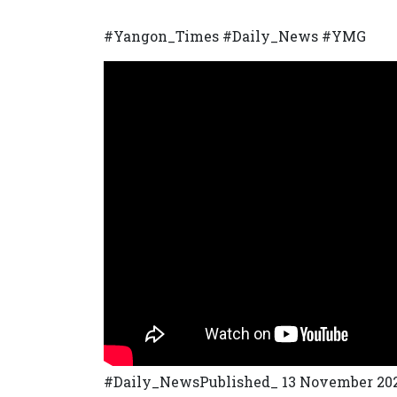
#Yangon_Times #Daily_News #YMG
#Daily_NewsPublished_ 13 November 2023 ၁။ 