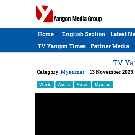
Home
English Section
Latest N
TV Yangon Times
Partner Media
TV Yan
Category:
Myanmar
13 November 2023
World
Asean
Video
Myamar