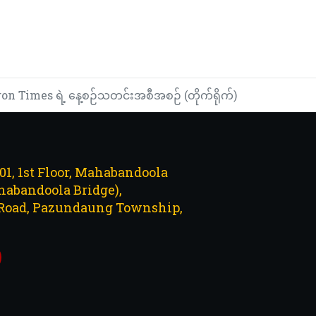
n Times ရဲ့ နေ့စဉ်သတင်းအစီအစဉ် (တိုက်ရိုက်)
101, 1st Floor, Mahabandoola
abandoola Bridge),
Road, Pazundaung Township,