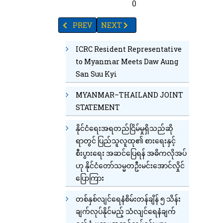
45
14
9
84
2
36
0
PREVIOUS ARTICLE: နိုဝင်ဘာ ၁၃ရက်နေ့ ရှမ်းပြည်နယ်(မ
NEXT ARTICLE: ကလေးသိုက်နန်းကို ထိုင်း၊ 
PREV
NEXT
ICRC Resident Representative
to Myanmar Meets Daw Aung
San Suu Kyi
MYANMAR–THAILAND JOINT
STATEMENT
နိုင်ငံရေးအရတည်ငြိမ်မှုရှိသည်ဆို
ရာတွင် ပြည်သူလူထု၏ စားရေးနှင့်
စီးပွားရေး အဆင်ပြေရန် အဓိကလိုအပ်
ဟု နိုင်ငံတော်သမ္မတဦးမင်းအောင်လှိုင်
ပြောကြား
တစ်နှစ်လျင်ရေနံစိမ်းတန်ချိန် ၅ သိန်း
ချက်လုပ်နိုင်မည့် သံလျင်ရေနံချက်