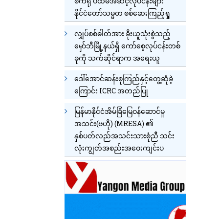
စက်ရုံ ပထမအဆင့်လုပ်ငန်းများ
နိုင်ငံတော်သမ္မတ စစ်ဆေးကြည့်ရှု
လျှပ်စစ်ဓါတ်အား ခိုးယူသုံးစွဲသည့်
မှော်ဘီမြို့နယ်ရှိ ကော်စေ့လုပ်ငန်းတစ်
ခုကို သက်ဆိုင်ရာက အရေးယူ
ဒေါ်အောင်ဆန်းစုကြည်နှင့်တွေ့ဆုံခဲ့
ကြောင်း ICRC အတည်ပြု
မြန်မာနိုင်ငံအိမ်ခြံမြေဝန်ဆောင်မှု
အသင်း(ဗဟို) (MRESA) ၏
နှစ်ပတ်လည်အသင်းသားစုံညီ သင်း
လုံးကျွတ်အစည်းအဝေးကျင်းပ