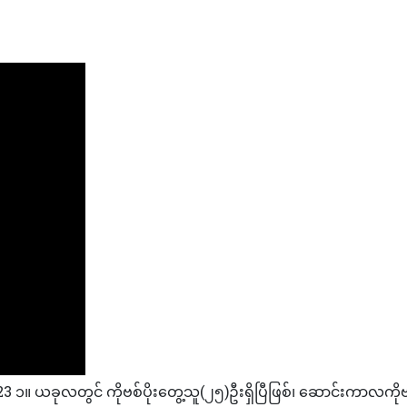
ယခုလတွင် ကိုဗစ်ပိုးတွေ့သူ(၂၅)ဦးရှိပြီဖြစ်၊ ဆောင်းကာလကိုဗ