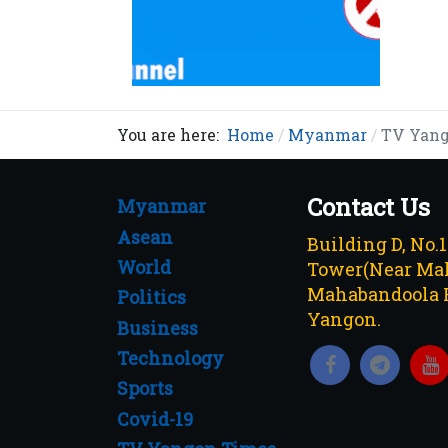
You are here:
Home
Myanmar
TV Yango
Contact Us
Myanmar
Asean
Building D, No.
World
Tower(Near Mah
Mahabandoola 
Politics
Yangon.
Business
Technology
Sports
Covid-19