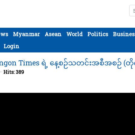
Se
ews
Myanmar
Asean
World
Politics
Busines
Login
gon Times ရဲ့ နေ့စဉ်သတင်းအစီအစဉ် (တိုက
Hits: 389