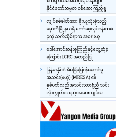
စက်ရုံ ပထမအဆင့်လုပ်ငန်းများ
နိုင်ငံတော်သမ္မတ စစ်ဆေးကြည့်ရှု
လျှပ်စစ်ဓါတ်အား ခိုးယူသုံးစွဲသည့်
မှော်ဘီမြို့နယ်ရှိ ကော်စေ့လုပ်ငန်းတစ်
ခုကို သက်ဆိုင်ရာက အရေးယူ
ဒေါ်အောင်ဆန်းစုကြည်နှင့်တွေ့ဆုံခဲ့
ကြောင်း ICRC အတည်ပြု
မြန်မာနိုင်ငံအိမ်ခြံမြေဝန်ဆောင်မှု
အသင်း(ဗဟို) (MRESA) ၏
နှစ်ပတ်လည်အသင်းသားစုံညီ သင်း
လုံးကျွတ်အစည်းအဝေးကျင်းပ