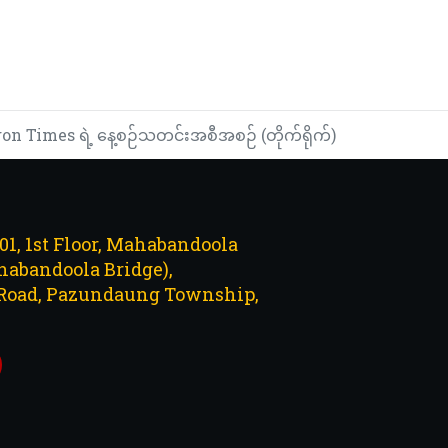
n Times ရဲ့ နေ့စဉ်သတင်းအစီအစဉ် (တိုက်ရိုက်)
101, 1st Floor, Mahabandoola
abandoola Bridge),
Road, Pazundaung Township,