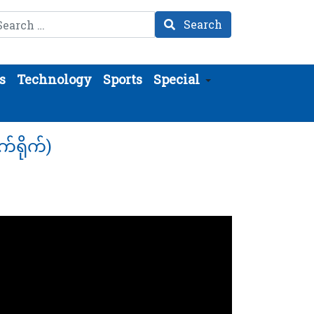
arch
Search
s
Technology
Sports
Special
်ရိုက်)