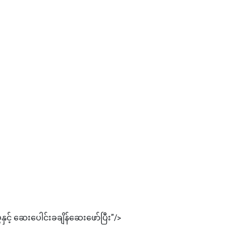
့် ဆေးပေါင်းခချိန်ဆေးဖော်ပြီး"/>