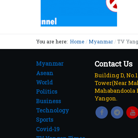
You are here:
Home
Myanmar
TV Yango
Contact Us
Myanmar
Asean
Building D, No.
World
Tower(Near Mah
Mahabandoola 
Politics
Yangon.
Business
Technology
Sports
Covid-19