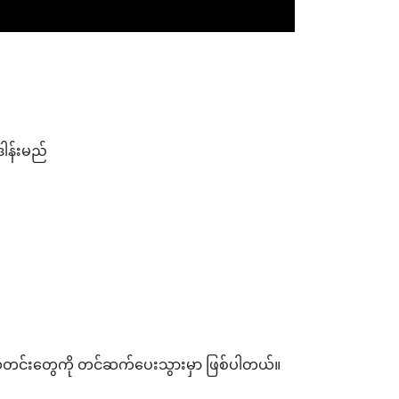
ဒါန်းမည်
ဲ့ သတင်းတွေကို တင်ဆက်ပေးသွားမှာ ဖြစ်ပါတယ်။