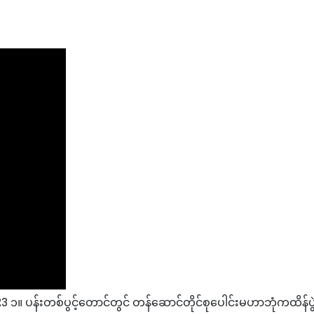
န်းတစ်ပွင့်တောင်တွင် တန်ဆောင်တိုင်စုပေါင်းမဟာဘုံကထိန်ပွဲနှင