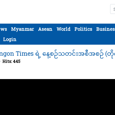
Se
ews
Myanmar
Asean
World
Politics
Busines
Login
gon Times ရဲ့ နေ့စဉ်သတင်းအစီအစဉ် (တိုက
Hits: 445