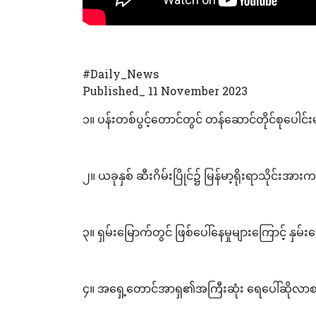
#Daily_News
Published_ 11 November 2023
၁။ ပန်းတစ်ပွင့်တောင်တွင် တန်ဆောင်တိုင်စုပေါင်
၂။ ယခုနှစ် ဆီးဂိမ်းပြိုင်၌ မြန်မာ့ရိုးရာသိုင်းအား
၃။ ရှမ်းမြောက်တွင် ဖြစ်ပေါ်နေမှုများကြောင့် 
၄။ အရှေ့တောင်အာရှ၏အကြီးဆုံး ရေပေါ်ဆိုလာစက်ရ