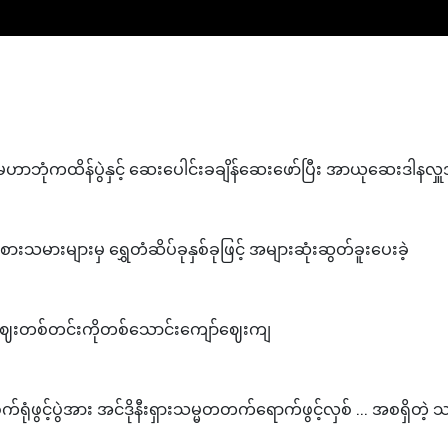
းမဟာဘုံကထိန်ပွဲနှင့် ဆေးပေါင်းခချိန်ဆေးဖော်ပြီး အာယုဆေးဒါနလှူ
ကစားသမားများမှ ရွှေတံဆိပ်ခုနှစ်ခုဖြင့် အများဆုံးဆွတ်ခူးပေးခဲ့
နှမ်းဈေးတစ်တင်းကိုတစ်သောင်းကျော်ဈေးကျ
ုံဖွင့်ပွဲအား အင်ဒိုနီးရှားသမ္မတတက်ရောက်ဖွင့်လှစ် ... အစရှိတ