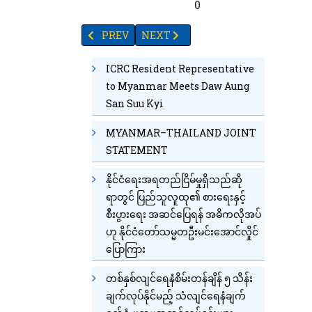
57
41
20
91
96
10
0
PREVIOUS ARTICLE: ရှမ်းပြည်နယ်မြောက်ပိုင်းအပါအဝင
NEXT ARTICLE: ရှမ်းမြောက်တွင် ဖြစ်ပေ
PREV
NEXT
ICRC Resident Representative
to Myanmar Meets Daw Aung
San Suu Kyi
MYANMAR–THAILAND JOINT
STATEMENT
နိုင်ငံရေးအရတည်ငြိမ်မှုရှိသည်ဆို
ရာတွင် ပြည်သူလူထု၏ စားရေးနှင့်
စီးပွားရေး အဆင်ပြေရန် အဓိကလိုအပ်
ဟု နိုင်ငံတော်သမ္မတဦးမင်းအောင်လှိုင်
ပြောကြား
တစ်နှစ်လျင်ရေနံစိမ်းတန်ချိန် ၅ သိန်း
ချက်လုပ်နိုင်မည့် သံလျင်ရေနံချက်