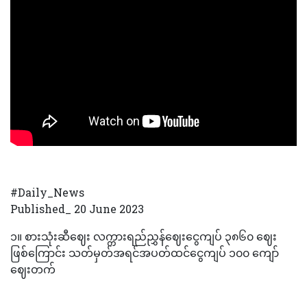
#Daily_News
Published_ 20 June 2023
၁။ စားသုံးဆီဈေး လက္ကားရည်ညွှန်ဈေးငွေကျပ် ၃၈၆၀ ဈေး
ဖြစ်ကြောင်း သတ်မှတ်အရင်အပတ်ထင်ငွေကျပ် ၁၀၀ ကျော်
ဈေးတက်