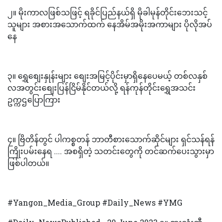
၂။ မိုးကာလဖြစ်သဖြင့် ရခိုင်ပြည်နယ်ရှိ မိုခါမုန်တိုင်းဘေးသင့်
သူများ အစားအသောက်ထက် နေအိမ်အမိုးအကာများ ပိုလိုအပ်
နေ
၃။ ရွှေစျေးနှုန်းများ စျေးအမြင့်ပိုင်းမှာရှိနေပေမယ့် တစ်လနှစ်
လအတွင်းစျေးပြန်ငြိမ်နိုင်တယ်လို့ ရန်ကုန်တိုင်းရွှေအသင်း
ဥက္ကဌပြောကြား
၄။ ဗြိတိန်တွင် ပါကစ္စတန် ဘာတီစားသောက်ဆိုင်များ ရှင်သန်ရန်
ကြိုးပမ်းနေရ .... အစရှိတဲ့ သတင်းတွေကို တင်ဆက်ပေးသွားမှာ
ဖြစ်ပါတယ်။
#Yangon_Media_Group #Daily_News #YMG