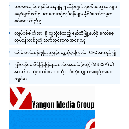
တစ်နှစ်လျင်ရေနံစိမ်းတန်ချိန် ၅ သိန်းချက်လုပ်နိုင်မည့် သံလျင်
ရေနံချက်စက်ရုံ ပထမအဆင့်လုပ်ငန်းများ နိုင်ငံတော်သမ္မတ
စစ်ဆေးကြည့်ရှု
လျှပ်စစ်ဓါတ်အား ခိုးယူသုံးစွဲသည့် မှော်ဘီမြို့နယ်ရှိ ကော်စေ့
လုပ်ငန်းတစ်ခုကို သက်ဆိုင်ရာက အရေးယူ
ဒေါ်အောင်ဆန်းစုကြည်နှင့်တွေ့ဆုံခဲ့ကြောင်း ICRC အတည်ပြု
မြန်မာနိုင်ငံအိမ်ခြံမြေဝန်ဆောင်မှုအသင်း(ဗဟို) (MRESA) ၏
နှစ်ပတ်လည်အသင်းသားစုံညီ သင်းလုံးကျွတ်အစည်းအဝေး
ကျင်းပ