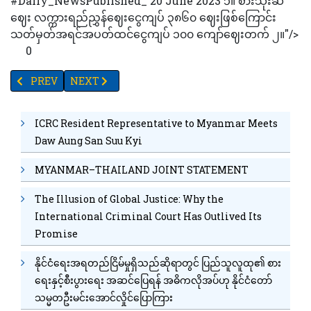
#Daily_NewsPublished_ 20 June 2023 ၁။ စားသုံးဆီ
ဈေး လက္ကားရည်ညွှန်ဈေးငွေကျပ် ၃၈၆၀ ဈေးဖြစ်ကြောင်း
သတ်မှတ်အရင်အပတ်ထင်ငွေကျပ် ၁၀၀ ကျော်ဈေးတက် ၂။"/>
0
PREVIOUS ARTICLE: စားသုံးဆီဈေး လက္ကားရည်ညွှန်ဈေးငွေကျပ် ၃
NEXT ARTICLE: သာကေတတွင် တစ်နာရီကျော်အတွင်း ယာဥ်တ
PREV
NEXT
ICRC Resident Representative to Myanmar Meets
Daw Aung San Suu Kyi
MYANMAR–THAILAND JOINT STATEMENT
The Illusion of Global Justice: Why the
International Criminal Court Has Outlived Its
Promise
နိုင်ငံရေးအရတည်ငြိမ်မှုရှိသည်ဆိုရာတွင် ပြည်သူလူထု၏ စား
ရေးနှင့်စီးပွားရေး အဆင်ပြေရန် အဓိကလိုအပ်ဟု နိုင်ငံတော်
သမ္မတဦးမင်းအောင်လှိုင်ပြောကြား