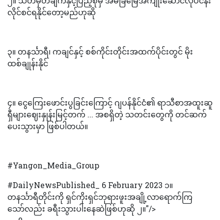
၂။ သတ်မှတ်ချက်နှင့်ပြည့်စုံမှ အိမ်ခြံမြေအကျိုးဆောင်လုပ်ငန်း
လိုင်စင်ရနိုင်တော့မည်ဟုဆို
၃။ တနင်္သာရီ၊ ကချင်နှင့် စစ်ကိုင်းတိုင်းအထက်ပိုင်းတွင် မိုး
ထစ်ချုန်းနိုင်
၄။ ငွေကြေးဖောင်းပွခြင်းကြောင့် ဂျပန်နိုင်ငံ၏ ရာသီစာအထူးဆူ
ရှီများဈေးနှုန်းမြင့်တက် ... အစရှိတဲ့ သတင်းတွေကို တင်ဆက်
ပေးသွားမှာ ဖြစ်ပါတယ်။
#Yangon_Media_Group
#DailyNewsPublished_ 6 February 2023 ၁။
တနင်္သာရီတိုင်းကို ရှင်ကိုးရှင်ဘုရားဖူးအချို့လာရောက်ကြ
သော်လည်း ခရီးသွားပါးနေဆဲဖြစ်ဟုဆို ၂။"/>