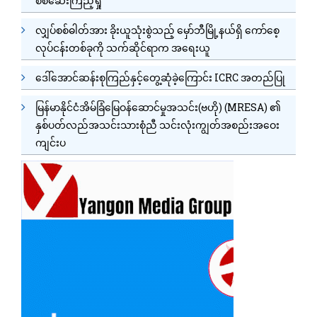
စစ်ဆေးကြည့်ရှု
လျှပ်စစ်ဓါတ်အား ခိုးယူသုံးစွဲသည့် မှော်ဘီမြို့နယ်ရှိ ကော်စေ့
လုပ်ငန်းတစ်ခုကို သက်ဆိုင်ရာက အရေးယူ
ဒေါ်အောင်ဆန်းစုကြည်နှင့်တွေ့ဆုံခဲ့ကြောင်း ICRC အတည်ပြု
မြန်မာနိုင်ငံအိမ်ခြံမြေဝန်ဆောင်မှုအသင်း(ဗဟို) (MRESA) ၏
နှစ်ပတ်လည်အသင်းသားစုံညီ သင်းလုံးကျွတ်အစည်းအဝေး
ကျင်းပ