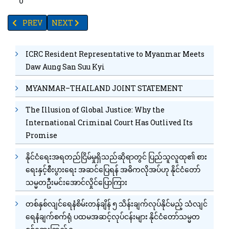
0
PREVIOUS ARTICLE: တနင်္သာရီတိုင်းကို ရှင်ကိုးရှင်ဘုရားဖူးအချို့
NEXT ARTICLE: ဧရာဝတီတိုင်းဒေသကြီးအတွင်းရှိ ဆိပ်ကမ
PREV
NEXT
ICRC Resident Representative to Myanmar Meets
Daw Aung San Suu Kyi
MYANMAR–THAILAND JOINT STATEMENT
The Illusion of Global Justice: Why the
International Criminal Court Has Outlived Its
Promise
နိုင်ငံရေးအရတည်ငြိမ်မှုရှိသည်ဆိုရာတွင် ပြည်သူလူထု၏ စား
ရေးနှင့်စီးပွားရေး အဆင်ပြေရန် အဓိကလိုအပ်ဟု နိုင်ငံတော်
သမ္မတဦးမင်းအောင်လှိုင်ပြောကြား
တစ်နှစ်လျင်ရေနံစိမ်းတန်ချိန် ၅ သိန်းချက်လုပ်နိုင်မည့် သံလျင်
ရေနံချက်စက်ရုံ ပထမအဆင့်လုပ်ငန်းများ နိုင်ငံတော်သမ္မတ