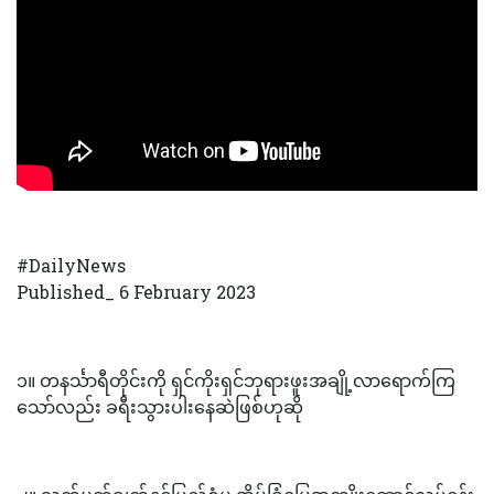
#DailyNews
Published_ 6 February 2023
၁။ တနင်္သာရီတိုင်းကို ရှင်ကိုးရှင်ဘုရားဖူးအချို့လာရောက်ကြ
သော်လည်း ခရီးသွားပါးနေဆဲဖြစ်ဟုဆို