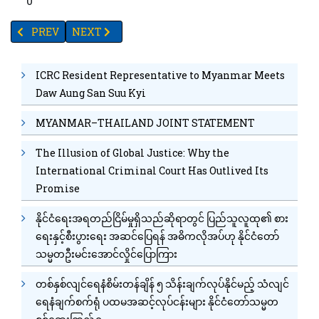
0
PREVIOUS ARTICLE: ယခုဘဏ္ဍာနှစ်အတွင်း စက်မှုကုန်ချောပစ္စည်းတင်ပို့
NEXT ARTICLE: ရှန်တိန်စနစ်ဖြေလျှော့ပေးမှုကြောင့်
PREV
NEXT
ICRC Resident Representative to Myanmar Meets
Daw Aung San Suu Kyi
MYANMAR–THAILAND JOINT STATEMENT
The Illusion of Global Justice: Why the
International Criminal Court Has Outlived Its
Promise
နိုင်ငံရေးအရတည်ငြိမ်မှုရှိသည်ဆိုရာတွင် ပြည်သူလူထု၏ စား
ရေးနှင့်စီးပွားရေး အဆင်ပြေရန် အဓိကလိုအပ်ဟု နိုင်ငံတော်
သမ္မတဦးမင်းအောင်လှိုင်ပြောကြား
တစ်နှစ်လျင်ရေနံစိမ်းတန်ချိန် ၅ သိန်းချက်လုပ်နိုင်မည့် သံလျင်
ရေနံချက်စက်ရုံ ပထမအဆင့်လုပ်ငန်းများ နိုင်ငံတော်သမ္မတ