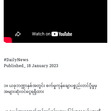
#DailyNews
Published_ 18 January 2023
၁။ ယခုဘဏ္ဍာနှစ်အတွင်း စက်မှုကုန်ချောပစ္စည်းတင်ပို့မှုမှ
အများဆုံးဝင်ငွေရရှိထား