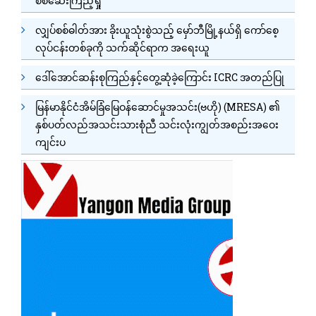
စစ်ဆေးကြည့်ရှု
လျှပ်စစ်ဓါတ်အား ခိုးယူသုံးစွဲသည့် မှော်ဘီမြို့နယ်ရှိ ကော်စေ့
လုပ်ငန်းတစ်ခုကို သက်ဆိုင်ရာက အရေးယူ
ဒေါ်အောင်ဆန်းစုကြည်နှင့်တွေ့ဆုံခဲ့ကြောင်း ICRC အတည်ပြု
မြန်မာနိုင်ငံအိမ်ခြံမြေဝန်ဆောင်မှုအသင်း(ဗဟို) (MRESA) ၏
နှစ်ပတ်လည်အသင်းသားစုံညီ သင်းလုံးကျွတ်အစည်းအဝေး
ကျင်းပ