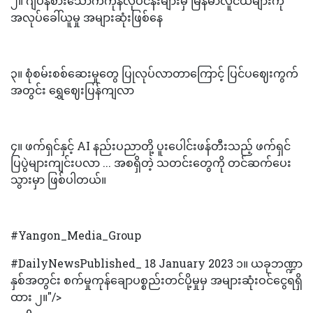
၂။ ဂျပန်စားသောက်ကုန်လုပ်ငန်းများမှ မြန်မာလူငယ်များကို
အလုပ်ခေါ်ယူမှု အများဆုံးဖြစ်နေ
၃။ စုံစမ်းစစ်ဆေးမှုတွေ ပြုလုပ်လာတာကြောင့် ပြင်ပဈေးကွက်
အတွင်း ရွှေဈေးပြန်ကျလာ
၄။ ဖက်ရှင်နှင့် AI နည်းပညာတို့ ပူးပေါင်းဖန်တီးသည့် ဖက်ရှင်
ပြပွဲများကျင်းပလာ ... အစရှိတဲ့ သတင်းတွေကို တင်ဆက်ပေး
သွားမှာ ဖြစ်ပါတယ်။
#Yangon_Media_Group
#DailyNewsPublished_ 18 January 2023 ၁။ ယခုဘဏ္ဍာ
နှစ်အတွင်း စက်မှုကုန်ချောပစ္စည်းတင်ပို့မှုမှ အများဆုံးဝင်ငွေရရှိ
ထား ၂။"/>