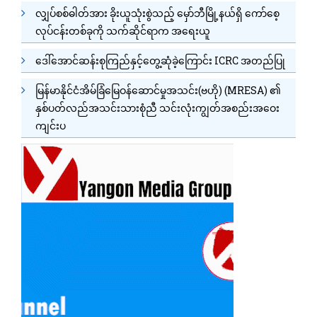
လျှပ်စစ်ဓါတ်အား ခိုးယူသုံးစွဲသည့် မှော်ဘီမြို့နယ်ရှိ ကော်စေ့
လုပ်ငန်းတစ်ခုကို သက်ဆိုင်ရာက အရေးယူ
ဒေါ်အောင်ဆန်းစုကြည်နှင့်တွေ့ဆုံခဲ့ကြောင်း ICRC အတည်ပြု
မြန်မာနိုင်ငံအိမ်ခြံမြေဝန်ဆောင်မှုအသင်း(ဗဟို) (MRESA) ၏
နှစ်ပတ်လည်အသင်းသားစုံညီ သင်းလုံးကျွတ်အစည်းအဝေး
ကျင်းပ