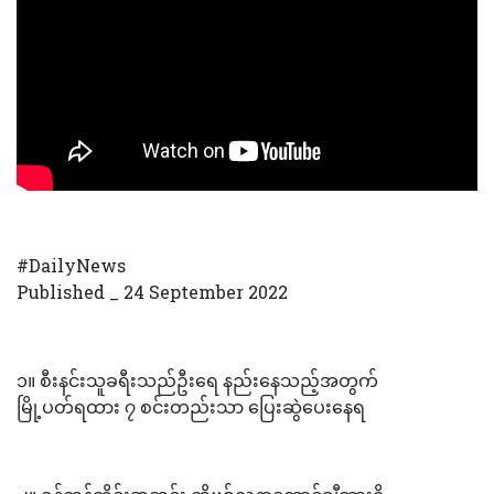
#DailyNews
Published _ 24 September 2022
၁။ စီးနင်းသူခရီးသည်ဦးရေ နည်းနေသည့်အတွက်
မြို့ပတ်ရထား ၇ စင်းတည်းသာ ပြေးဆွဲပေးနေရ