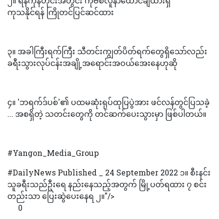
၂။ ရန်ကုန်တိုင်းအတွင်း ကိုဗစ်လူနာထောင်ချီထားရှိ
ကုသနိုင်ရန် ကြိုတင်ပြင်ဆင်ထား
၃။ အခါကြီးရက်ကြီး သီတင်းကျွတ်ပိတ်ရက်တွေရှိသော်လည်း
ခရီးသွားလုပ်ငန်းအချို့အရောင်းအဝယ်အေးနေဟုဆို
၄။ 'ဘရက်ဒ်ပစ်'၏ ပထမဆုံးရုပ်ထုပြပွဲအား ဖင်လန်တွင်ပြသခဲ့
... အစရှိတဲ့ သတင်းတွေကို တင်ဆက်ပေးသွားမှာ ဖြစ်ပါတယ်။
#Yangon_Media_Group
#DailyNews Published _ 24 September 2022 ၁။ စီးနင်း
သူခရီးသည်ဦးရေ နည်းနေသည့်အတွက် မြို့ပတ်ရထား ၇ စင်း
တည်းသာ ပြေးဆွဲပေးနေရ ၂။"/>
0