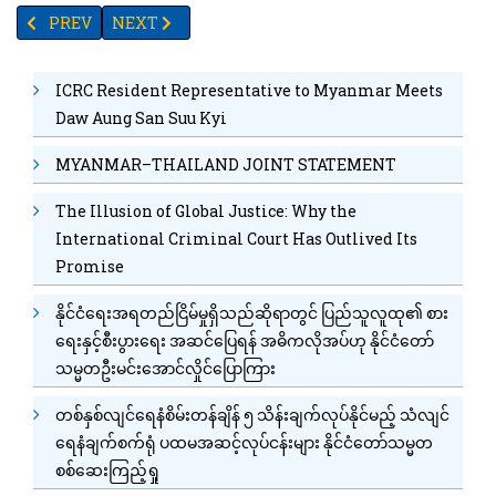
PREVIOUS ARTICLE: ကိုဗစ်လှိုင်းအသစ်လာနေပြီလား အပိုင်း(၂)
NEXT ARTICLE: ကိုဗစ်လှိုင်းအသစ်လာနေပြီလား အပိုင်း(၁
PREV
NEXT
ICRC Resident Representative to Myanmar Meets
Daw Aung San Suu Kyi
MYANMAR–THAILAND JOINT STATEMENT
The Illusion of Global Justice: Why the
International Criminal Court Has Outlived Its
Promise
နိုင်ငံရေးအရတည်ငြိမ်မှုရှိသည်ဆိုရာတွင် ပြည်သူလူထု၏ စား
ရေးနှင့်စီးပွားရေး အဆင်ပြေရန် အဓိကလိုအပ်ဟု နိုင်ငံတော်
သမ္မတဦးမင်းအောင်လှိုင်ပြောကြား
တစ်နှစ်လျင်ရေနံစိမ်းတန်ချိန် ၅ သိန်းချက်လုပ်နိုင်မည့် သံလျင်
ရေနံချက်စက်ရုံ ပထမအဆင့်လုပ်ငန်းများ နိုင်ငံတော်သမ္မတ
စစ်ဆေးကြည့်ရှု