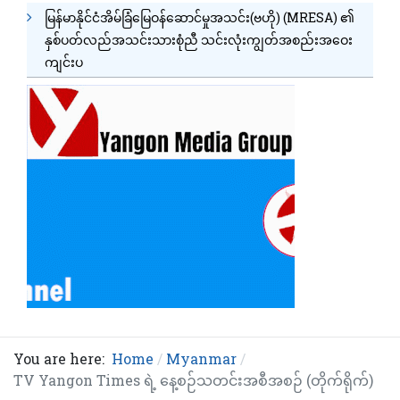
မြန်မာနိုင်ငံအိမ်ခြံမြေဝန်ဆောင်မှုအသင်း(ဗဟို) (MRESA) ၏
နှစ်ပတ်လည်အသင်းသားစုံညီ သင်းလုံးကျွတ်အစည်းအဝေး
ကျင်းပ
You are here:
Home
Myanmar
TV Yangon Times ရဲ့ နေ့စဉ်သတင်းအစီအစဉ် (တိုက်ရိုက်)