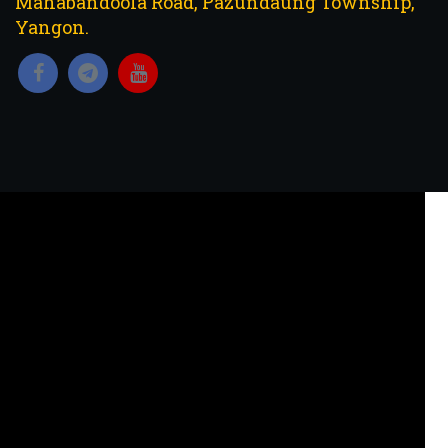
Mahabandoola Road, Pazundaung Township,
Yangon.