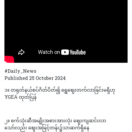
#Daily_News
Published 25 October 2024
၁။ တရုတ်နယ်စပ်ဂိတ်ပိတ်၍ ရွှေဈေးတက်လာခြင်းမရှိဟု
YGEA ထုတ်ပြန်
၂။ ‌စက်သုံးဆီအမျိုးအစားအားလုံး ဈေးကျဆင်းလာ
သော်လည်း ဈေးအမြင့်တန်း၌သာဆက်ရှိနေ