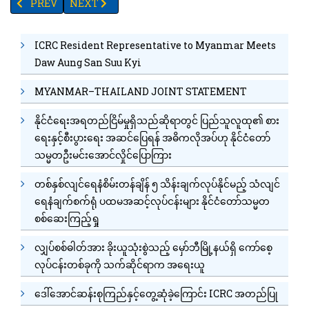
PREVIOUS ARTICLE: မြန်မာပြည်မှ တရားမဝင်တင်သွင်းထားသည့် စားသောက
NEXT ARTICLE: မုန်တိုင်း'ဒါနာ'အားလျော့သွားပြီဖြစ်သော
PREV
NEXT
ICRC Resident Representative to Myanmar Meets
Daw Aung San Suu Kyi
MYANMAR–THAILAND JOINT STATEMENT
နိုင်ငံရေးအရတည်ငြိမ်မှုရှိသည်ဆိုရာတွင် ပြည်သူလူထု၏ စား
ရေးနှင့်စီးပွားရေး အဆင်ပြေရန် အဓိကလိုအပ်ဟု နိုင်ငံတော်
သမ္မတဦးမင်းအောင်လှိုင်ပြောကြား
တစ်နှစ်လျင်ရေနံစိမ်းတန်ချိန် ၅ သိန်းချက်လုပ်နိုင်မည့် သံလျင်
ရေနံချက်စက်ရုံ ပထမအဆင့်လုပ်ငန်းများ နိုင်ငံတော်သမ္မတ
စစ်ဆေးကြည့်ရှု
လျှပ်စစ်ဓါတ်အား ခိုးယူသုံးစွဲသည့် မှော်ဘီမြို့နယ်ရှိ ကော်စေ့
လုပ်ငန်းတစ်ခုကို သက်ဆိုင်ရာက အရေးယူ
ဒေါ်အောင်ဆန်းစုကြည်နှင့်တွေ့ဆုံခဲ့ကြောင်း ICRC အတည်ပြု