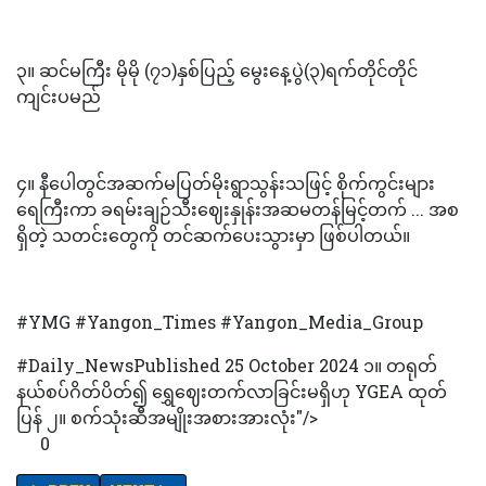
၃။ ဆင်မကြီး မိုမို (၇၁)နှစ်ပြည့် မွေးနေ့ပွဲ(၃)ရက်တိုင်တိုင်
ကျင်းပမည်
၄။ နီပေါတွင်အဆက်မပြတ်မိုးရွာသွန်းသဖြင့် စိုက်ကွင်းများ
ရေကြီးကာ ခရမ်းချဉ်သီးဈေးနှုန်းအဆမတန်မြင့်တက် ... အစ
ရှိတဲ့ သတင်းတွေကို တင်ဆက်ပေးသွားမှာ ဖြစ်ပါတယ်။
#YMG #Yangon_Times #Yangon_Media_Group
#Daily_NewsPublished 25 October 2024 ၁။ တရုတ်
နယ်စပ်ဂိတ်ပိတ်၍ ရွှေဈေးတက်လာခြင်းမရှိဟု YGEA ထုတ်
ပြန် ၂။ ‌စက်သုံးဆီအမျိုးအစားအားလုံး"/>
0