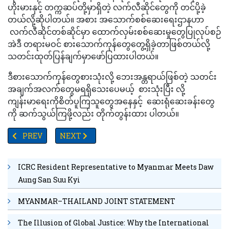
ဟိုးမားနှင့် တက္ကဆပ်တို့မှာရှိတဲ့ လက်လီဆိုင်တွေကို တင်ပို့ခဲ့
တယ်လို့ဆိုပါတယ်။ အစား အသောက်စစ်ဆေးရေးဌာနဟာ
လက်လီဆိုင်တစ်ဆိုင်မှာ ထောက်လှမ်းစစ်ဆေးမှုတွေပြုလုပ်စဉ်
အဲဒီ တရားမဝင် စားသောက်ကုန်တွေတွေ့ရှိခဲ့တာဖြစ်တယ်လို့
သတင်းထုတ်ပြန်ချက်မှာဖော်ပြထားပါတယ်။
ဒီစားသောက်ကုန်တွေစားသုံးလို့ ဘေးအန္တရာယ်ဖြစ်တဲ့ သတင်း
အချက်အလက်တွေမရရှိသေးပေမယ့် စားသုံးပြီး လို့
ကျန်းမာရေးကိုစိတ်ပူကြသူတွေအနေနှင့် ဆေးရုံဆေးခန်းတွေ
ကို ဆက်သွယ်ကြဖို့လည်း တိုက်တွန်းထား ပါတယ်။
PREVIOUS ARTICLE: အလုပ်အကိုင်အခွင့်အလမ်း ၆၀၀‌ ကျော် လုပ်ကိုင်နို
NEXT ARTICLE: TV YANGON TIMES ရဲ့ နေ့စဉ်သတင်း
PREV
NEXT
ICRC Resident Representative to Myanmar Meets Daw
Aung San Suu Kyi
MYANMAR–THAILAND JOINT STATEMENT
The Illusion of Global Justice: Why the International