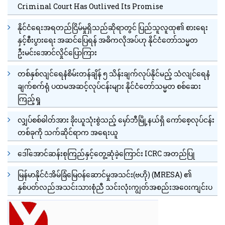
Criminal Court Has Outlived Its Promise
နိုင်ငံရေးအရတည်ငြိမ်မှုရှိသည်ဆိုရာတွင် ပြည်သူလူထု၏ စားရေး
နှင့်စီးပွားရေး အဆင်ပြေရန် အဓိကလိုအပ်ဟု နိုင်ငံတော်သမ္မတ
ဦးမင်းအောင်လှိုင်ပြောကြား
တစ်နှစ်လျင်ရေနံစိမ်းတန်ချိန် ၅ သိန်းချက်လုပ်နိုင်မည့် သံလျင်ရေနံ
ချက်စက်ရုံ ပထမအဆင့်လုပ်ငန်းများ နိုင်ငံတော်သမ္မတ စစ်ဆေး
ကြည့်ရှု
လျှပ်စစ်ဓါတ်အား ခိုးယူသုံးစွဲသည့် မှော်ဘီမြို့နယ်ရှိ ကော်စေ့လုပ်ငန်း
တစ်ခုကို သက်ဆိုင်ရာက အရေးယူ
ဒေါ်အောင်ဆန်းစုကြည်နှင့်တွေ့ဆုံခဲ့ကြောင်း ICRC အတည်ပြု
မြန်မာနိုင်ငံအိမ်ခြံမြေဝန်ဆောင်မှုအသင်း(ဗဟို) (MRESA) ၏
နှစ်ပတ်လည်အသင်းသားစုံညီ သင်းလုံးကျွတ်အစည်းအဝေးကျင်းပ