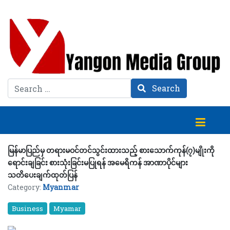
Search
Search
မြန်မာပြည်မှ တရားမဝင်တင်သွင်းထားသည့် စားသောက်ကုန်(၇)မျိုးကို
ရောင်းချခြင်း စားသုံးခြင်းမပြုရန် အမေရိကန် အာဏာပိုင်များ
သတိပေးချက်ထုတ်ပြန်
Category:
Myanmar
Business
Myamar