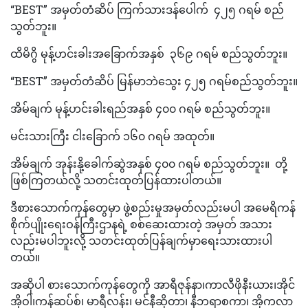
“BEST” အမှတ်တံဆိပ် ကြက်သားဒန်ပေါက် ၄၂၅ ဂရမ် စည်
သွတ်ဘူး။
ထိမိဂွိ မုန့်ဟင်းခါးအခြောက်အနှစ် ၃၆၉ ဂရမ် စည်သွတ်ဘူး။
“BEST” အမှတ်တံဆိပ် မြန်မာဘဲသွေး ၄၂၅ ဂရမ်စည်သွတ်ဘူး။
အိမ်ချက် မုန့်ဟင်းခါးရည်အနှစ် ၄၀၀ ဂရမ် စည်သွတ်ဘူး။
မင်းသားကြီး ငါးခြောက် ၁၆၀ ဂရမ် အထုတ်။
အိမ်ချက် အုန်းနို့ခေါက်ဆွဲအနှစ် ၄၀၀ ဂရမ် စည်သွတ်ဘူး။ တို့
ဖြစ်ကြတယ်လို့ သတင်းထုတ်ပြန်ထားပါတယ်။
ဒီစားသောက်ကုန်တွေမှာ ဖွဲ့စည်းမှုအမှတ်လည်းမပါ အမေရိကန်
စိုက်ပျိုးရေးဝန်ကြီးဌာနရဲ့ စစ်ဆေးထားတဲ့ အမှတ် အသား
လည်းမပါဘူးလို့ သတင်းထုတ်ပြန်ချက်မှာရေးသားထားပါ
တယ်။
အဆိုပါ စားသောက်ကုန်တွေကို အာရီဇုန်နာ၊ကာလီဖိုနီးယား၊အိုင်
အိုဝါ၊ကန်ဆပ်စ်၊ မာရီလန်း၊ မင်နီဆိုတာ၊ နီဘရာစကာ၊ အိုကလာ