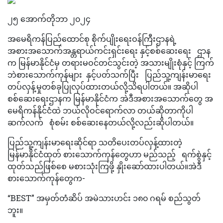
၂၅ အောက်တိုဘာ ၂၀၂၄
အမေရိကန်ပြည်ထောင်စု စိုက်ပျိုးရေးဝန်ကြီးဌာနရဲ့
အစားအသောက်အန္တရာယ်ကင်းရှင်းရေး နှင့်စစ်ဆေးရေး ဌာန
က မြန်မာနိုင်ငံမှ တရားမဝင်တင်သွင်းတဲ့ အသားမျိုးစုံနှင့် ကြက်
ဘဲစားသောက်ကုန်များ နှင့်ပတ်သက်ပြီး ပြည်သူ့ကျန်းမာရေး
တပ်လှန့်မှုတစ်ခုပြုလုပ်ထားတယ်လို့သိရပါတယ်။ အဆိုပါ
စစ်ဆေးရေးဌာနက မြန်မာနိုင်ငံက အဲဒီအစားအသောက်တွေ အ
မေရိကန်နိုင်ငံထဲ ဘယ်လိုဝင်ရောက်လာ တယ်ဆိုတာကိုပါ
ဆက်လက် စုံစမ်း စစ်ဆေးနေတယ်လို့လည်းဆိုပါတယ်။
ပြည်သူ့ကျန်းမာရေးဆိုင်ရာ သတိပေးတပ်လှန့်ထားတဲ့
မြန်မာနိုင်ငံထုတ် စားသောက်ကုန်တွေဟာ မည်သည့် ရက်စွဲနှင့်
ထုတ်သည်ဖြစ်စေ မစားသုံးကြဖို့ နှိုးဆော်ထားပါတယ်။အဲဒီ
စားသောက်ကုန်တွေက-
“BEST” အမှတ်တံဆိပ် အမဲသားဟင်း ၁၈၀ ဂရမ် စည်သွတ်
ဘူး။