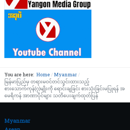
You are here:
Home
Myanmar
မြန်မာပြည်မှ တရားမဝင်တင်သွင်းထားသည့်
စားသောက်ကုန်(၇)မျိုးကို ရောင်းချခြင်း စားသုံးခြင်းမပြုရန် အ
မေရိကန် အာဏာပိုင်များ သတိပေးချက်ထုတ်ပြန်
Myanmar
Asean