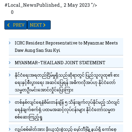
#Local_NewsPublished_ 2 May 2023 "/>
0
PREVIOUS ARTICLE: TV YANGON TIMES ရဲ့နေ့စဉ်သတင်းအစီအစဉ် (
NEXT ARTICLE: ပြည်မြို့မှာ ကိုဗစ်ကူးစက်ရောဂါဖြင့် အမ
PREV
NEXT
ICRC Resident Representative to Myanmar Meets
Daw Aung San Suu Kyi
MYANMAR–THAILAND JOINT STATEMENT
နိုင်ငံရေးအရတည်ငြိမ်မှုရှိသည်ဆိုရာတွင် ပြည်သူလူထု၏ စား
ရေးနှင့်စီးပွားရေး အဆင်ပြေရန် အဓိကလိုအပ်ဟု နိုင်ငံတော်
သမ္မတဦးမင်းအောင်လှိုင်ပြောကြား
တစ်နှစ်လျင်ရေနံစိမ်းတန်ချိန် ၅ သိန်းချက်လုပ်နိုင်မည့် သံလျင်
ရေနံချက်စက်ရုံ ပထမအဆင့်လုပ်ငန်းများ နိုင်ငံတော်သမ္မတ
စစ်ဆေးကြည့်ရှု
လျှပ်စစ်ဓါတ်အား ခိုးယူသုံးစွဲသည့် မှော်ဘီမြို့နယ်ရှိ ကော်စေ့