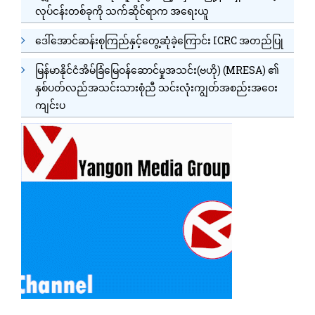
လုပ်ငန်းတစ်ခုကို သက်ဆိုင်ရာက အရေးယူ
ဒေါ်အောင်ဆန်းစုကြည်နှင့်တွေ့ဆုံခဲ့ကြောင်း ICRC အတည်ပြု
မြန်မာနိုင်ငံအိမ်ခြံမြေဝန်ဆောင်မှုအသင်း(ဗဟို) (MRESA) ၏
နှစ်ပတ်လည်အသင်းသားစုံညီ သင်းလုံးကျွတ်အစည်းအဝေး
ကျင်းပ