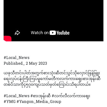
#Local_News
Published_ 2 May 2023
ယခုသီတင်းပါတ်အတွက်စားသုံးဆီတင်သွင်သိုလှောင်ဖြန်ဖြူး
ရေးလုပ်ငန်းကြီးကြပ်မှုကော်မတီကလက်ကားဈေးစားအုန်းဆီ
တစ်ပိသာကို၄၅၇၀ကျပ်သတ်မှတ်ကြောင်းသိရပါတယ်။
#Local_News #စားအုန်းဆီ #လက်လီလက်ကားဈေး
#YMG #Yangon_Media_Group