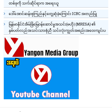
တစ်ခုကို သက်ဆိုင်ရာက အရေးယူ
ဒေါ်အောင်ဆန်းစုကြည်နှင့်တွေ့ဆုံခဲ့ကြောင်း ICRC အတည်ပြု
မြန်မာနိုင်ငံအိမ်ခြံမြေဝန်ဆောင်မှုအသင်း(ဗဟို) (MRESA) ၏
နှစ်ပတ်လည်အသင်းသားစုံညီ သင်းလုံးကျွတ်အစည်းအဝေးကျင်းပ