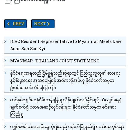
PREVIOUS ARTICLE: အများနှင့်ဆိုင်သောနေရာအချို့မှလွဲ၍ နှာခေါင်းစ
NEXT ARTICLE: မြန်မာနိုင်ငံဆိုင်ရာ တရုတ်သံရုံးမှမေ
PREV
NEXT
ICRC Resident Representative to Myanmar Meets Daw
Aung San Suu Kyi
MYANMAR–THAILAND JOINT STATEMENT
နိုင်ငံရေးအရတည်ငြိမ်မှုရှိသည်ဆိုရာတွင် ပြည်သူလူထု၏ စားရေး
နှင့်စီးပွားရေး အဆင်ပြေရန် အဓိကလိုအပ်ဟု နိုင်ငံတော်သမ္မတ
ဦးမင်းအောင်လှိုင်ပြောကြား
တစ်နှစ်လျင်ရေနံစိမ်းတန်ချိန် ၅ သိန်းချက်လုပ်နိုင်မည့် သံလျင်ရေနံ
ချက်စက်ရုံ ပထမအဆင့်လုပ်ငန်းများ နိုင်ငံတော်သမ္မတ စစ်ဆေး
ကြည့်ရှု
လျှပ်စစ်ဓါတ်အား ခိုးယူသုံးစွဲသည့် မှော်ဘီမြို့နယ်ရှိ ကော်စေ့လုပ်ငန်း