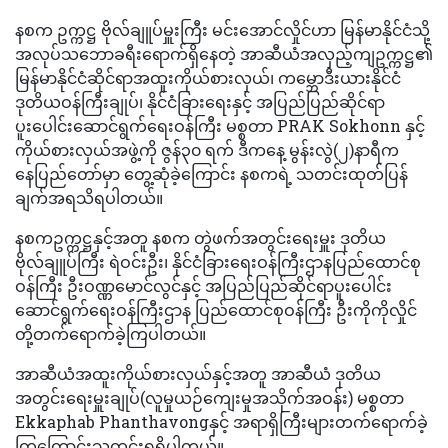
နစက ဥက္ကဋ္ဌ ဗိုလ်ချူပ်မှူးကြီး မင်းအောင်လှိုင်ဟာ မြန်မာနိုင်ငံသို့
အလုပ်သဘောခရီးရောက်ရှိနေတဲ့ အာဆီယံအလှည့်ကျဥက္ကဋ္ဌ၏
မြန်မာနိုင်ငံဆိုင်ရာအထူးကိုယ်စားလှယ်၊ ကမ္ဘောဒီးယားနိုင်ငံ
ဒုတိယဝန်ကြီးချုပ်၊ နိုင်ငံခြားရေးနှင့် အပြည်ပြည်ဆိုင်ရာ
ပူးပေါင်းဆောင်ရွက်ရေးဝန်ကြီး မစ္စတာ PRAK Sokhonn နှင့်
ကိုယ်စားလှယ်အဖွဲ့ကို ဇွန်၃၀ ရက် ဒီကနေ့ မွန်းလွဲ(၂)နာရီက
နေပြည်တော်မှာ တွေ့ဆုံခဲ့ကြောင်း နစကရဲ့ သတင်းထုတ်ပြန်
ချက်အရသိရပါတယ်။
နစကဥက္ကဋ္ဌနှင့်အတူ နစက တွဲဖက်အတွင်းရေးမှူး ဒုတိယ
ဗိုလ်ချူပ်ကြီး ရဲဝင်းဦး၊ နိုင်ငံခြားရေးဝန်ကြီးဌာနပြည်ထောင်စု
ဝန်ကြီး ဦးဝဏ္ဏမောင်လွင်နှင့် အပြည်ပြည်ဆိုင်ရာပူးပေါင်း
ဆောင်ရွက်ရေးဝန်ကြီးဌာန ပြည်ထောင်စုဝန်ကြီး ဦးကိုကိုလှိုင်
တို့တက်ရောက်ခဲ့ကြပါတယ်။
အာဆီယံအထူးကိုယ်စားလှယ်နှင့်အတူ အာဆီယံ ဒုတိယ
အတွင်းရေးမှူးချုပ်(လူမှုယဉ်ကျေးမှုအသိုက်အဝန်း) မစ္စတာ
Ekkaphab Phanthavongနှင့် အရာရှိကြီးများတက်ရောက်ခဲ့
ကြကြောင်းသတင်းရရှိပါတယ်။