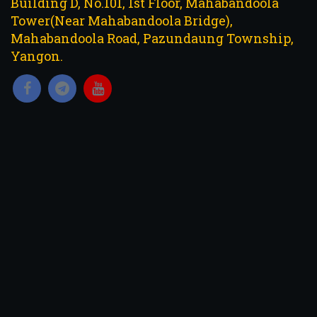
Building D, No.101, 1st Floor, Mahabandoola
Tower(Near Mahabandoola Bridge),
Mahabandoola Road, Pazundaung Township,
Yangon.