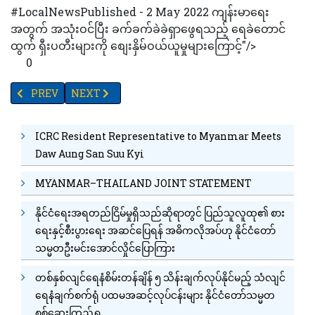
#LocalNewsPublished - 2 May 2022 ကျန်းမာရေး
အတွက် အသုံးဝင်ပြီး ခက်ခက်ခဲခဲရှာဖွေရသည့် ရေခဲတောင်
ထွက် ရှီးပတီးများကို စျေးနှိမ်ဝယ်ယူမှုများကြောင့်"/>
0
PREVIOUS ARTICLE: နစကဥက္ကဋ္ဌနှင့် ကမ္ဘောဒီးယားဝန်ကြီးချုပ်တို့ အွန်လ
NEXT ARTICLE: ယာဉ်တိုက်မှုဖြစ်ပွားပြီး ကားခေါင်းခန်း
PREV
NEXT
ICRC Resident Representative to Myanmar Meets
Daw Aung San Suu Kyi
MYANMAR–THAILAND JOINT STATEMENT
နိုင်ငံရေးအရတည်ငြိမ်မှုရှိသည်ဆိုရာတွင် ပြည်သူလူထု၏ စား
ရေးနှင့်စီးပွားရေး အဆင်ပြေရန် အဓိကလိုအပ်ဟု နိုင်ငံတော်
သမ္မတဦးမင်းအောင်လှိုင်ပြောကြား
တစ်နှစ်လျင်ရေနံစိမ်းတန်ချိန် ၅ သိန်းချက်လုပ်နိုင်မည့် သံလျင်
ရေနံချက်စက်ရုံ ပထမအဆင့်လုပ်ငန်းများ နိုင်ငံတော်သမ္မတ
စစ်ဆေးကြည့်ရှု