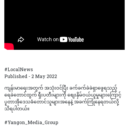
#LocalNews
Published - 2 May 2022
ကျန်းမာရေးအတွက် အသုံးဝင်ပြီး ခက်ခက်ခဲခဲရှာဖွေရသည့်
ရေခဲတောင်ထွက် ရှီးပတီးများကို စျေးနှိမ်ဝယ်ယူမှုများကြောင့်
ပူတာအိုဒေသခံတောင်သူများအနေနဲ့ အခက်ကြုံနေရတယ်လို့
သိရပါတယ်။
#Yangon_Media_Group