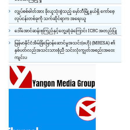
လျှပ်စစ်ဓါတ်အား ခိုးယူသုံးစွဲသည့် မှော်ဘီမြို့နယ်ရှိ ကော်စေ့
လုပ်ငန်းတစ်ခုကို သက်ဆိုင်ရာက အရေးယူ
ဒေါ်အောင်ဆန်းစုကြည်နှင့်တွေ့ဆုံခဲ့ကြောင်း ICRC အတည်ပြု
မြန်မာနိုင်ငံအိမ်ခြံမြေဝန်ဆောင်မှုအသင်း(ဗဟို) (MRESA) ၏
နှစ်ပတ်လည်အသင်းသားစုံညီ သင်းလုံးကျွတ်အစည်းအဝေး
ကျင်းပ