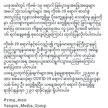
ယခုအခါတွင် ကိုဗစ်-၁၉ ရောဂါ ဖြစ်ပွားမှုအခြေအနေများ
အပေါ် သုံးသပ်ချက်များ အရ ကိုဗစ်-19 ရောဂါ ဓာတ်ခွဲ
အတည်ပြု လူနာသစ်တွေ့ရှိမှု၊ ပိုးတွေ့နှုန်းနှင့် သေဆုံးမှု နှုန်းတို
မှာ သိသာစွာကျဆင်းလာကြောင်း တွေ့ရှိရသဖြင့် ခြွင်းချက်ပြု
ဖော်ပြ ထားသော ကိစ္စရပ်များမှအပ လူ ၄၀၀ ဦးအထိ မတ်လ
၁၆ ရက်နေ့မှစ၍ စုဝေးခွင့်ပြုကြောင်း ထုတ်ပြန်လိုက်ပါတယ်။
ကိုဗစ်-19 ရောဂါနှင့်စပ်လျဉ်း၍ ကျန်းမာရေးဝန်ကြီးဌာနနှင့်
ပြည်သူ့ကျန်းမာရေး ဦးစီးဌာနတိုက ထုတ်ပြန်ထားတဲ့ အမိန့်၊
ညွှန်ကြားချက်များကို လိုက်နာရန်ပျက်ကွက် ပါက တည်ဆဲ
ဥပဒေများအရ အရေးယူဆောင်ရွက်သွားမည်ဖြစ်ကြောင်း
ဖော်ပြထား ပါတယ်။
ယနေ့ညထုတ်ပြန်ချက်များအရ ခွဲနမူနာစုစုပေါင်း ၂၃,၅၀၀ ခု
အား စစ်ဆေးခဲ့ရာ COVID-19 ရောဂါ ဓာတ်ခွဲအတည်ပြုလူနာ
သစ် ၆၈၃ ဦး တွေ့ရှိရပြီး၊ ယနေ့အတွက် ရောဂါ ပိုးတွေ့ရှိမှု
ရာခိုင်နှုန်းမှာ ၂.၉၁ ရာခိုင်နှုန်း ရှိပါတယ်။
#ymg_mnn
Yangon_Media_Group