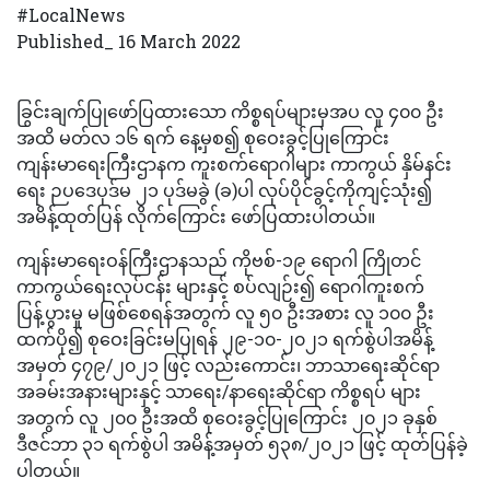
#LocalNews
Published_ 16 March 2022
ခြွင်းချက်ပြုဖော်ပြထားသော ကိစ္စရပ်များမှအပ လူ ၄၀၀ ဦး
အထိ မတ်လ ၁၆ ရက် နေ့မှစ၍ စုဝေးခွင့်ပြုကြောင်း
ကျန်းမာရေးကြီးဌာနက ကူးစက်ရောဂါများ ကာကွယ် နှိမ်နင်း
ရေး ဉပဒေပုဒ်မ ၂၁ ပုဒ်မခွဲ (ခ)ပါ လုပ်ပိုင်ခွင့်ကိုကျင့်သုံး၍
အမိန့်ထုတ်ပြန် လိုက်ကြောင်း ဖော်ပြထားပါတယ်။
ကျန်းမာရေးဝန်ကြီးဌာနသည် ကိုဗစ်-၁၉ ရောဂါ ကြိုတင်
ကာကွယ်ရေးလုပ်ငန်း များနှင့် စပ်လျဉ်း၍ ရောဂါကူးစက်
ပြန့်ပွားမှု မဖြစ်စေရန်အတွက် လူ ၅၀ ဦးအစား လူ ၁၀၀ ဦး
ထက်ပို၍ စုဝေးခြင်းမပြုရန် ၂၉-၁၀-၂၀၂၁ ရက်စွဲပါအမိန့်
အမှတ် ၄၇၉/၂၀၂၁ ဖြင့် လည်းကောင်း၊ ဘာသာရေးဆိုင်ရာ
အခမ်းအနားများနှင့် သာရေး/နာရေးဆိုင်ရာ ကိစ္စရပ် များ
အတွက် လူ ၂၀၀ ဦးအထိ စုဝေးခွင့်ပြုကြောင်း ၂၀၂၁ ခုနှစ်
ဒီဇင်ဘာ ၃၁ ရက်စွဲပါ အမိန့်အမှတ် ၅၃၈/၂၀၂၁ ဖြင့် ထုတ်ပြန်ခဲ့
ပါတယ်။