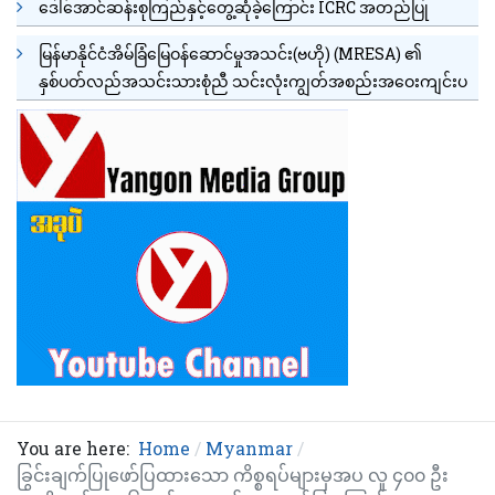
ဒေါ်အောင်ဆန်းစုကြည်နှင့်တွေ့ဆုံခဲ့ကြောင်း ICRC အတည်ပြု
မြန်မာနိုင်ငံအိမ်ခြံမြေဝန်ဆောင်မှုအသင်း(ဗဟို) (MRESA) ၏
နှစ်ပတ်လည်အသင်းသားစုံညီ သင်းလုံးကျွတ်အစည်းအဝေးကျင်းပ
You are here:
Home
Myanmar
ခြွင်းချက်ပြုဖော်ပြထားသော ကိစ္စရပ်များမှအပ လူ ၄၀၀ ဦး