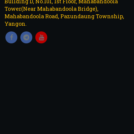
Building D, No.101, 1st Floor, Mahabandoola
Tower(Near Mahabandoola Bridge),
Mahabandoola Road, Pazundaung Township,
Yangon.