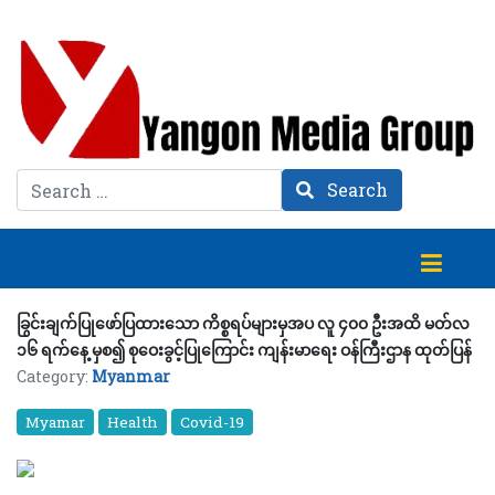
Search
Search
ခြွင်းချက်ပြုဖော်ပြထားသော ကိစ္စရပ်များမှအပ လူ ၄၀၀ ဦးအထိ မတ်လ
၁၆ ရက်နေ့ မှစ၍ စုဝေးခွင့်ပြုကြောင်း ကျန်းမာရေး ဝန်ကြီးဌာန ထုတ်ပြန်
Category:
Myanmar
Myamar
Health
Covid-19