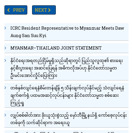
PREVIOUS ARTICLE: စင်ကာပူအခြေစိုက် စားသောက်ဆိုင် အပြီး ပိတ်သိ
NEXT ARTICLE: အကျဉ်းထောင်ဝန်ထမ်းများကိုဓားစာခံပြု
PREV
NEXT
ICRC Resident Representative to Myanmar Meets Daw
Aung San Suu Kyi
MYANMAR–THAILAND JOINT STATEMENT
နိုင်ငံရေးအရတည်ငြိမ်မှုရှိသည်ဆိုရာတွင် ပြည်သူလူထု၏ စားရေး
နှင့်စီးပွားရေး အဆင်ပြေရန် အဓိကလိုအပ်ဟု နိုင်ငံတော်သမ္မတ
ဦးမင်းအောင်လှိုင်ပြောကြား
တစ်နှစ်လျင်ရေနံစိမ်းတန်ချိန် ၅ သိန်းချက်လုပ်နိုင်မည့် သံလျင်ရေနံ
ချက်စက်ရုံ ပထမအဆင့်လုပ်ငန်းများ နိုင်ငံတော်သမ္မတ စစ်ဆေး
ကြည့်ရှု
လျှပ်စစ်ဓါတ်အား ခိုးယူသုံးစွဲသည့် မှော်ဘီမြို့နယ်ရှိ ကော်စေ့လုပ်ငန်း
တစ်ခုကို သက်ဆိုင်ရာက အရေးယူ