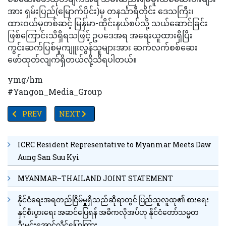
အား ရှမ်းပြည်(မြောက်ပိုင်း)မှ တနင်္သာရီတိုင်း ဒေသကြီး၊
ထားဝယ်မှတစ်ဆင့် မြန်မာ-ထိုင်းနယ်စပ်သို့ သယ်ဆောင်ခြင်း
ဖြစ်ကြောင်းသိရှိရသဖြင့် ဥပဒေအရ အရေးယူထားရှိပြီး
ကွင်းဆက်ပြစ်မှုကျူးလွန်သူများအား ဆက်လက်စစ်ဆေး
ဖော်ထုတ်လျက်ရှိတယ်လို့သိရပါတယ်။
ymg/hm
#Yangon_Media_Group
PREVIOUS ARTICLE: သတင်းထောက် ၊ ရုပ်ရှင်မင်းသား၊ အသုဘအလောင်း
NEXT ARTICLE: တပေါင်းလပြည့်နေ့တွင် ၂၀၂၂ ခုနှစ်သ
PREV
NEXT
ICRC Resident Representative to Myanmar Meets Daw
Aung San Suu Kyi
MYANMAR–THAILAND JOINT STATEMENT
နိုင်ငံရေးအရတည်ငြိမ်မှုရှိသည်ဆိုရာတွင် ပြည်သူလူထု၏ စားရေး
နှင့်စီးပွားရေး အဆင်ပြေရန် အဓိကလိုအပ်ဟု နိုင်ငံတော်သမ္မတ
ဦးမင်းအောင်လှိုင်ပြောကြား