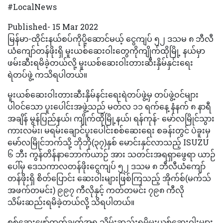
#LocalNews
Published- 15 Mar 2022
မြန်မာ-ထိုင်းနယ်စပ်ကိုပို့ဆောင်မယ့် ငွေကျပ် ၅၂ ဒသမ ၈ ဘီလီ
ယံကျော်တန်ဖိုးရှိ မူးယစ်ဆေးဝါးတွေကိုကျိုက်ထိုမြို့ နယ်မှာ
ဖမ်းဆီးရမိခဲ့တယ်လို့ မူးယစ်ဆေးဝါးတားဆီးနှိမ်နှင်းရေး
ရဲတပ်ဖွဲ့ ကသိရပါတယ်။
မူးယစ်ဆေးဝါးတားဆီးနှိမ်နင်းရေးရဲတပ်ဖွဲ့မှ တပ်ဖွဲ့ဝင်များ
ပါဝင်သော ပူးပေါင်းအဖွဲ့သည် မတ်လ ၁၁ ရက်နေ့ နံနက် ၈ နာရီ
အချိန် မွန်ပြည်နယ်၊ ကျိုက်ထိုမြို့နယ်၊ ရန်ကုန်- မော်လမြိုင်သွား
ကားလမ်း၊ မရမ်းချောင်ပူးပေါင်းစစ်ဆေးရေး စခန်းတွင် ပဲခူးမှ
မော်လမြိုင်ဘက်သို့ ဘိုဘို(၃၇)နှစ် မောင်းနှင်လာသည့် ISUZU
၆ ဘီး ကွန်တိန်နာဘောက်ယာဉ် အား သတင်းအရရှာဖွေရာ ယာဉ်
ပေါ်မှ ဒေသကာလတန်ဖိုးငွေကျပ် ၅၂ ဒသမ ၈ ဘီလီယံကျော်
တန်ဖိုးရှိ စိတ်ပြောင်း ဆေးဝါးများဖြစ်ကြသည့် အိုက်စ်(မက်သ်
အဖက်တမင်း) ၉၉၇ ကီလိုနှင့် ကတ်တမင်း ၇၉၈ ကီလို
သိမ်းဆည်းရမိခဲ့တယ်လို့ သိရပါတယ်။
စစ်ဆေးဖော်ထုတ်ချက်အရ သိမ်းဆည်းရမိမူးယစ်ဆေးဝါးများ