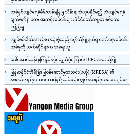
တစ်နှစ်လျင်ရေနံစိမ်းတန်ချိန် ၅ သိန်းချက်လုပ်နိုင်မည့် သံလျင်ရေနံ
ချက်စက်ရုံ ပထမအဆင့်လုပ်ငန်းများ နိုင်ငံတော်သမ္မတ စစ်ဆေး
ကြည့်ရှု
လျှပ်စစ်ဓါတ်အား ခိုးယူသုံးစွဲသည့် မှော်ဘီမြို့နယ်ရှိ ကော်စေ့လုပ်ငန်း
တစ်ခုကို သက်ဆိုင်ရာက အရေးယူ
ဒေါ်အောင်ဆန်းစုကြည်နှင့်တွေ့ဆုံခဲ့ကြောင်း ICRC အတည်ပြု
မြန်မာနိုင်ငံအိမ်ခြံမြေဝန်ဆောင်မှုအသင်း(ဗဟို) (MRESA) ၏
နှစ်ပတ်လည်အသင်းသားစုံညီ သင်းလုံးကျွတ်အစည်းအဝေးကျင်းပ