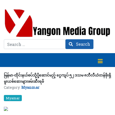
Search
Search
မြန်မာ-ထိုင်းနယ်စပ်သို့ပို့ဆောင်မည့် ငွေကျပ် ၅၂ ဒသမ ၈ဘီလီယံတန်ဖိုးရှိ
မူးယစ်ဆေးများဖမ်းဆီးရမိ
Category:
Myanmar
Myamar