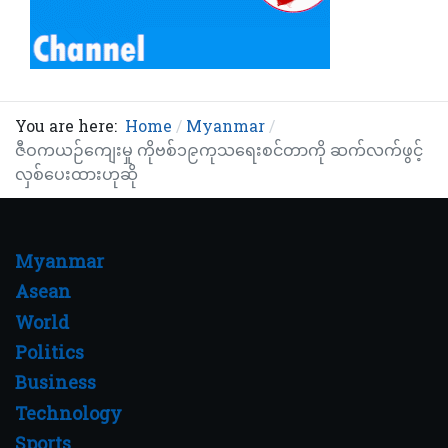
You are here:
Home
Myanmar
ဇီဝကယဉ်ကျေးမှု ကိုဗစ်၁၉ကုသရေးစင်တာကို ဆက်လက်ဖွင့်
လှစ်ပေးထားဟုဆို
Myanmar
Asean
World
Politics
Business
Technology
Sports