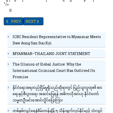
"/>
0
PREVIOUS ARTICLE: ဇီဝကယဉ်ကျေးမှု ကိုဗစ်၁၉ကုသရေးစင်တာကို ဆ
NEXT ARTICLE: မြန်မာတွင် ကိုဗစ်ဖြစ်ပွားမှု တစ်နိုင်ငံလု
PREV
NEXT
ICRC Resident Representative to Myanmar Meets
Daw Aung San Suu Kyi
MYANMAR–THAILAND JOINT STATEMENT
The Illusion of Global Justice: Why the
International Criminal Court Has Outlived Its
Promise
နိုင်ငံရေးအရတည်ငြိမ်မှုရှိသည်ဆိုရာတွင် ပြည်သူလူထု၏ စား
ရေးနှင့်စီးပွားရေး အဆင်ပြေရန် အဓိကလိုအပ်ဟု နိုင်ငံတော်
သမ္မတဦးမင်းအောင်လှိုင်ပြောကြား
တစ်နှစ်လျင်ရေနံစိမ်းတန်ချိန် ၅ သိန်းချက်လုပ်နိုင်မည့် သံလျင်