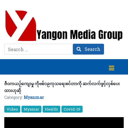
Search
Search
ဇီဝကယဉ်ကျေးမှု ကိုဗစ်၁၉ကုသရေးစင်တာကို ဆက်လက်ဖွင့်လှစ်ပေး
ထားဟုဆို
Category:
Myanmar
Video
Myamar
Health
Covid-19