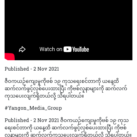
Published - 2 Nov 2021
ဇီဝကယဉ်ကျေးမှုကိုဗစ် ၁၉ ကုသရေးစင်တာကို ယနေ့ထိ
ဆက်လက်ဖွင့်လှစ်ပေးထားပြီး ကိုဗစ်လူနာများကို ဆက်လက်
ကုသပေးလျက်ရှိတယ်လို့ သိရပါတယ်။
#Yangon_Media_Group
Published - 2 Nov 2021 ဇီဝကယဉ်ကျေးမှုကိုဗစ် ၁၉ ကုသ
ရေးစင်တာကို ယနေ့ထိ ဆက်လက်ဖွင့်လှစ်ပေးထားပြီး ကိုဗစ်
လူနာများကို ဆက်လက်ကုသပေးလျက်ရှိတယ်လို့ သိရပါတယ်။