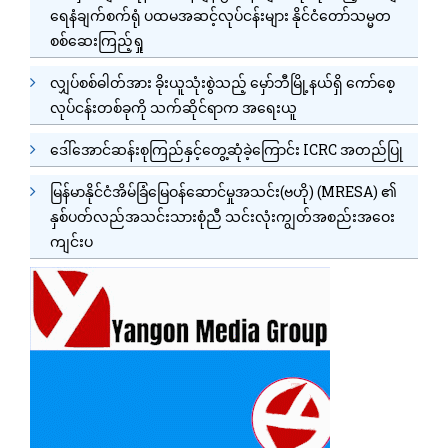
ရေနံချက်စက်ရုံ ပထမအဆင့်လုပ်ငန်းများ နိုင်ငံတော်သမ္မတ
စစ်ဆေးကြည့်ရှု
လျှပ်စစ်ဓါတ်အား ခိုးယူသုံးစွဲသည့် မှော်ဘီမြို့နယ်ရှိ ကော်စေ့
လုပ်ငန်းတစ်ခုကို သက်ဆိုင်ရာက အရေးယူ
ဒေါ်အောင်ဆန်းစုကြည်နှင့်တွေ့ဆုံခဲ့ကြောင်း ICRC အတည်ပြု
မြန်မာနိုင်ငံအိမ်ခြံမြေဝန်ဆောင်မှုအသင်း(ဗဟို) (MRESA) ၏
နှစ်ပတ်လည်အသင်းသားစုံညီ သင်းလုံးကျွတ်အစည်းအဝေး
ကျင်းပ