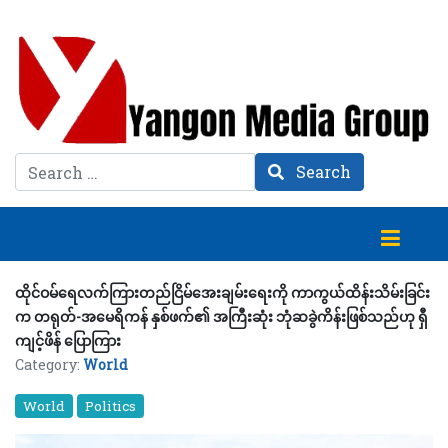
Search
Search
ထိုင်ဝမ်ရေလက်ကြားတည်ငြိမ်အေးချမ်းရေးကို ကာကွယ်ထိန်းသိမ်းခြင်း
က တရုတ်-အမေရိကန် နှစ်ဖက်၏ အကြီးဆုံး ဘုံဆခွဲကိန်းဖြစ်သည်ဟု ရှီ
ကျင့်ဖိန် ပြောကြား
Category:
World
World
Politics