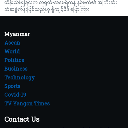
ထိန်းသိမ်းခြင်းက တရုတ်-အမေရိကန် နှစ်ဖက်၏ အကြီးဆုံး
ဘုံဆခွဲကိန်းဖြစ်သည်ဟု ရှီကျင့်ဖိန် ပြောကြား
Myanmar
Asean
World
Politics
Business
Technology
Sports
Covid-19
TV Yangon Times
Contact Us