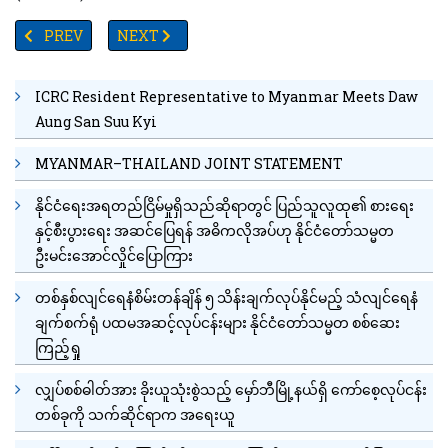
PREVIOUS ARTICLE: ဟန်တာဗိုင်းရပ်စ်အစောပိုင်းလက္ခဏာများသာမန်ဖြစ
NEXT ARTICLE: အမေရိကန်သမ္မတ ထရမ့် တရုတ်နိုင်ငံသိ
PREV
NEXT
ICRC Resident Representative to Myanmar Meets Daw
Aung San Suu Kyi
MYANMAR–THAILAND JOINT STATEMENT
နိုင်ငံရေးအရတည်ငြိမ်မှုရှိသည်ဆိုရာတွင် ပြည်သူလူထု၏ စားရေး
နှင့်စီးပွားရေး အဆင်ပြေရန် အဓိကလိုအပ်ဟု နိုင်ငံတော်သမ္မတ
ဦးမင်းအောင်လှိုင်ပြောကြား
တစ်နှစ်လျင်ရေနံစိမ်းတန်ချိန် ၅ သိန်းချက်လုပ်နိုင်မည့် သံလျင်ရေနံ
ချက်စက်ရုံ ပထမအဆင့်လုပ်ငန်းများ နိုင်ငံတော်သမ္မတ စစ်ဆေး
ကြည့်ရှု
လျှပ်စစ်ဓါတ်အား ခိုးယူသုံးစွဲသည့် မှော်ဘီမြို့နယ်ရှိ ကော်စေ့လုပ်ငန်း
တစ်ခုကို သက်ဆိုင်ရာက အရေးယူ