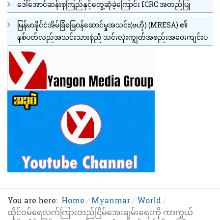
ဒေါ်အောင်ဆန်းစုကြည်နှင့်တွေ့ဆုံခဲ့ကြောင်း ICRC အတည်ပြု
မြန်မာနိုင်ငံအိမ်ခြံမြေဝန်ဆောင်မှုအသင်း(ဗဟို) (MRESA) ၏
နှစ်ပတ်လည်အသင်းသားစုံညီ သင်းလုံးကျွတ်အစည်းအဝေးကျင်းပ
You are here:
Home
Myanmar
World
ထိုင်ဝမ်ရေလက်ကြားတည်ငြိမ်အေးချမ်းရေးကို ကာကွယ်