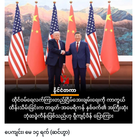
ပေကျင်း၊ မေ ၁၄ ရက် (ဆင်ဟွာ)