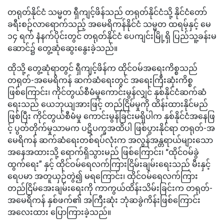
တရုတ်နိုင်ငံ သမ္မတ ရှီကျင့်ဖိန်သည် တရုတ်နိုင်ငံသို့ နိုင်ငံတော်
ခရီးစဉ်လာရောက်သည့် အမေရိကန်နိုင်ငံ သမ္မတ ထရမ့်နှင့် မေ
၁၄ ရက် နံနက်ပိုင်းတွင် တရုတ်နိုင်ငံ ပေကျင်းမြို့ရှိ ပြည်သူ့ခန်းမ
ဆောင်၌ တွေ့ဆုံဆွေးနွေးခဲ့သည်။
ထိုသို့ တွေ့ဆုံရာတွင် ရှီကျင့်ဖိန်က ထိုင်ဝမ်အရေးကိစ္စသည်
တရုတ်-အမေရိကန် ဆက်ဆံရေးတွင် အရေးကြီးဆုံးကိစ္စ
ဖြစ်ကြောင်း၊ ကိုင်တွယ်စီမံမှုကောင်းမွန်လျှင် နှစ်နိုင်ငံဆက်ဆံ
ရေးသည် ယေဘုယျအားဖြင့် တည်ငြိမ်မှုကို ထိန်းထားနိုင်မည်
ဖြစ်ပြီး ကိုင်တွယ်စီမံမှု ကောင်းမွန်ခြင်းမရှိပါက နှစ်နိုင်ငံအနေဖြ
င့် ပွတ်တိုက်မှုသာမက ပဋိပက္ခအထိပါ ဖြစ်ပွားနိုင်ရာ တရုတ်-အ
မေရိကန် ဆက်ဆံရေးတစ်ရပ်လုံးက အလွန်အန္တရာယ်များသော
အနေအထားသို့ ရောက်ရှိသွားမည် ဖြစ်ကြောင်း၊ “ထိုင်ဝမ်ခွဲ
ထွက်ရေး” နှင့် ထိုင်ဝမ်ရေလက်ကြားငြိမ်းချမ်းရေးသည် မီးနှင့်
ရေပမာ အတူယှဉ်တွဲ၍ မရကြောင်း၊ ထိုင်ဝမ်ရေလက်ကြား
တည်ငြိမ်အေးချမ်းရေးကို ကာကွယ်ထိန်းသိမ်းခြင်းက တရုတ်-
အမေရိကန် နှစ်ဖက်၏ အကြီးဆုံး ဘုံဆခွဲကိန်းဖြစ်ကြောင်း
အလေးထား ပြောကြားခဲ့သည်။