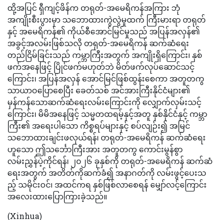
ထို့အပြင် ရှီကျင့်ဖိန်က တရုတ်-အမေရိကန်အကြား ဘုံ
အကျိုးစီးပွားမှာ သဘောထားကွဲလွဲမှုထက် ကြီးမားရာ တရုတ်
နှင့် အမေရိကန်၏ ကိုယ်စီအောင်မြင်မှုသည် အပြန်အလှန်၏
အခွင့်အလမ်းဖြစ်သလို တရုတ်-အမေရိကန် ဆက်ဆံရေး
တည်ငြိမ်ခြင်းသည် ကမ္ဘာကြီးအတွက် အကျိုးရှိကြောင်း၊ နှစ်
ဖက်အနေဖြင့် ပြိုင်ဖက်မဟုတ်ဘဲ မိတ်ဖက်လုပ်ဆောင်သင့်
ကြောင်း၊ အပြန်အလှန် အောင်မြင်ဖြစ်ထွန်းစေကာ အတူတကွ
သာယာဝပြောစေပြီး ခေတ်သစ် အင်အားကြီးနိုင်ငံများ၏
မှန်ကန်သောဆက်ဆံရေးလမ်းကြောင်းကို လျှောက်လှမ်းသင့်
ကြောင်း၊ မိမိအနေဖြင့် သမ္မတထရမ့်နှင့်အတူ နှစ်နိုင်ငံနှင့် ကမ္ဘာ
ကြီး၏ အရေးပါသော ကိစ္စရပ်များနှင့် စပ်လျဉ်း၍ အမြင်
သဘောထားချင်းဖလှယ်ရန်၊ တရုတ်-အမေရိကန် ဆက်ဆံရေး
ဟူသော ဤသင်္ဘောကြီးအား အတူတကွ ကောင်းမွန်စွာ
လမ်းညွှန်ပဲ့ကိုင်ရန်၊ ၂၀၂၆ ခုနှစ်ကို တရုတ်-အမေရိကန် ဆက်ဆံ
ရေးအတွက် အတိတ်ကိုဆက်ခံ၍ အနာဂတ်ကို လမ်းဖွင့်ပေးသ
ည့် သမိုင်းဝင်၊ အထင်ကရ နှစ်ဖြစ်လာစေရန် မျှော်လင့်ကြောင်း
အလေးထားပြောကြားခဲ့သည်။
(Xinhua)