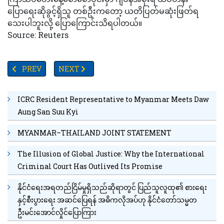
ပြောရေးဆိုခွင့်ရှိသူ တစ်ဦးကတော့ ယတိပြတ်မဆုံးဖြတ်ရ
သေးပါဘူးလို့ ပြောကြောင်းသိရပါတယ်။
Source: Reuters
PREVIOUS ARTICLE: နိုင်ငံရပ်ခြား အလုပ်သမားတွေ အပေါ် အသွားအလာ
NEXT ARTICLE: အမေရိကန်နှင့်တရုတ်အကြား ပဋိပက္ခရှောင
PREV
NEXT
ICRC Resident Representative to Myanmar Meets Daw
Aung San Suu Kyi
MYANMAR–THAILAND JOINT STATEMENT
The Illusion of Global Justice: Why the International
Criminal Court Has Outlived Its Promise
နိုင်ငံရေးအရတည်ငြိမ်မှုရှိသည်ဆိုရာတွင် ပြည်သူလူထု၏ စားရေး
နှင့်စီးပွားရေး အဆင်ပြေရန် အဓိကလိုအပ်ဟု နိုင်ငံတော်သမ္မတ
ဦးမင်းအောင်လှိုင်ပြောကြား