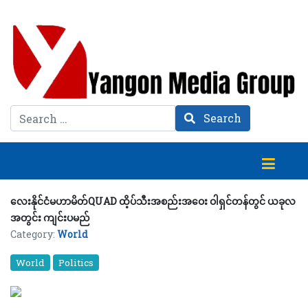
Search
Search
လေးနိုင်ငံမဟာမိတ်QUAD ထိ့ပ်သီးအစည်းအဝေး ဝါရှင်တန်တွင် ယခုလ
အတွင်း ကျင်းပမည်
Category:
World
World
Politics