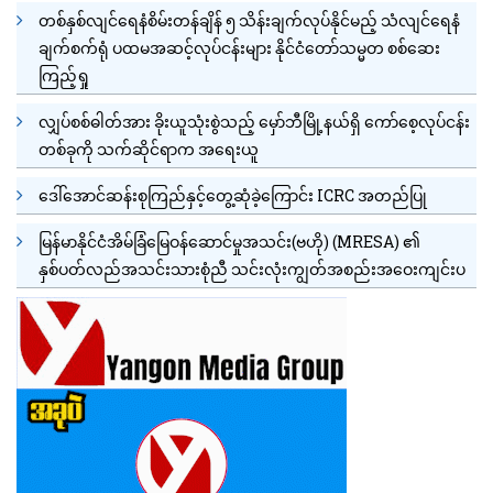
တစ်နှစ်လျင်ရေနံစိမ်းတန်ချိန် ၅ သိန်းချက်လုပ်နိုင်မည့် သံလျင်ရေနံ
ချက်စက်ရုံ ပထမအဆင့်လုပ်ငန်းများ နိုင်ငံတော်သမ္မတ စစ်ဆေး
ကြည့်ရှု
လျှပ်စစ်ဓါတ်အား ခိုးယူသုံးစွဲသည့် မှော်ဘီမြို့နယ်ရှိ ကော်စေ့လုပ်ငန်း
တစ်ခုကို သက်ဆိုင်ရာက အရေးယူ
ဒေါ်အောင်ဆန်းစုကြည်နှင့်တွေ့ဆုံခဲ့ကြောင်း ICRC အတည်ပြု
မြန်မာနိုင်ငံအိမ်ခြံမြေဝန်ဆောင်မှုအသင်း(ဗဟို) (MRESA) ၏
နှစ်ပတ်လည်အသင်းသားစုံညီ သင်းလုံးကျွတ်အစည်းအဝေးကျင်းပ