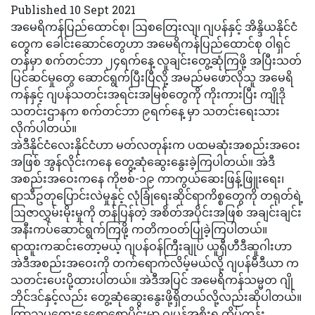
Published 10 Sept 2021
အမေရိကန်ပြည်ထောင်စု၊ ဩစတြေးလျ၊ ဂျပန်နှင့် အိန္ဒိယနိုင်ငံ
တွေက ခေါင်းဆောင်တွေဟာ အမေရိကန်ပြည်ထောင်စု ဝါရှင်
တန်မှာ စက်တင်ဘာ ၂၄ရက်နေ့ လူချင်းတွေ့ဆုံကြဖို့ အပြီးသတ်
ပြင်ဆင်မှုတွေ ဆောင်ရွက်ပြီးပြီလို့ အမည်မဖော်လိုသူ အမေရိ
ကန်နှင့် ဂျပန်သတင်းအရင်းအမြစ်တွေကို ကိုးကားပြီး ကျိုဒို
သတင်းဌာနက စက်တင်ဘာ ၉ရက်နေ့ မှာ သတင်းရေးသား
လိုက်ပါတယ်။
အဲဒီနိုင်ငံလေးနိုင်ငံဟာ မတ်လတုန်းက ပထမဆုံးအစည်းအဝေး
အဖြစ် အွန်လိုင်းကနေ တွေ့ဆုံဆွေးနွေးခဲ့ကြပါတယ်။ အဲဒီ
အစည်းအဝေးကနေ ကိုဗစ်-၁၉ ကာကွယ်ဆေးဖြန့်ဖြူးရေး၊
ရာသီဥတုပြောင်းလဲမှုနှင့် လုံခြုံရေးဆိုင်ရာကိစ္စတွေကို တရုတ်ရဲ့
ဩဇာလွှမ်းမိုးမှုကို တန်ပြန်တဲ့ အစိတ်အပိုင်းအဖြစ် အချင်းချင်း
အနီးကပ်ဆောင်ရွက်ကြဖို့ ကတိကဝတ်ပြုခဲ့ကြပါတယ်။
ရာထူးကဆင်းတော့မယ့် ဂျပန်ဝန်ကြီးချုပ် ယူရှီဟီဒီဆူဂါးဟာ
အဲဒီအစည်းအဝေးကို တက်ရောက်လိမ့်မယ်လို့ ဂျပန်မီဒီယာ က
သတင်းပေးပို့ထားပါတယ်။ အဲဒီအပြင် အမေရိကန်သမ္မတ ဂျို
ဘိုင်ဒင်နှင့်လည်း တွေ့ဆုံဆွေးနွေးဖို့ရှိတယ်လို့လည်းဆိုပါတယ်။
ကြာသပတေးနေ့စောစောပိုင်းမှာ ဂျပန်အစိုးရ ထိပ်တန်း