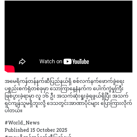
အမေရိကန်တန်နက်ဆီပြည်နယ်ရှိ စစ်လက်နက်ဖောက်ခွဲရေး
ပစ္စည်းစက်ရုံတစ်ခုမှာ သောကြာနေ့နံနက်က ပေါက်ကွဲမှုကြီး
ဖြစ်ပွားခဲ့ရာမှာ လူ ၁၆ ဦး အသက်ဆုံးရှုးခဲ့ရဖွယ်ရှိပြီး အသက်
ရှင်ကျန်သူမရှိဘူးလို့ ဒေသတွင်းအာဏာပိုင်များ ပြောကြားလိုက်
ပါတယ်။
#World_News
Published 15 October 2025