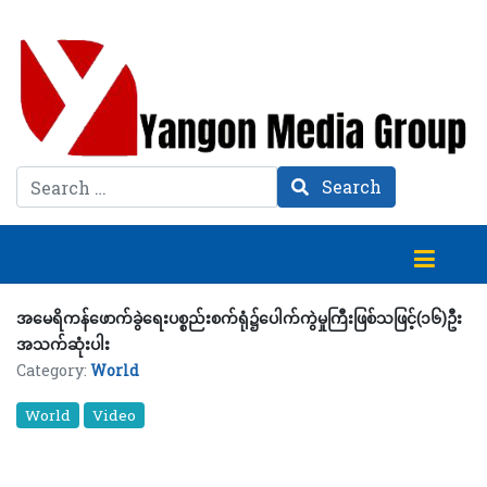
Search
Search
အမေရိကန်ဖောက်ခွဲရေးပစ္စည်းစက်ရုံ၌ပေါက်ကွဲမှုကြီးဖြစ်သဖြင့်(၁၆)ဦး
အသက်ဆုံးပါး
Category:
World
World
Video