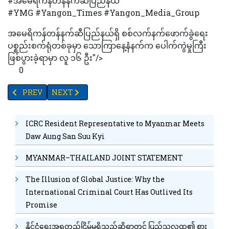
#အမေရိကန်တန်နက်ဆီပြည်နယ်
#YMG #Yangon_Times #Yangon_Media_Group
အမေရိကန်တန်နက်ဆီပြည်နယ်ရှိ စစ်လက်နက်ဖောက်ခွဲရေး
ပစ္စည်းစက်ရုံတစ်ခုမှာ သောကြာနေ့နံနက်က ပေါက်ကွဲမှုကြီး
ဖြစ်ပွားခဲ့ရာမှာ လူ ၁၆ ဦး"/>
0
PREVIOUS ARTICLE: AIနည်းပညာဖြင့်ထောက်ကူပြုလာသည့် ဖန်ပြွန်
NEXT ARTICLE: ပိတ်သိမ်းသွားမည့်ဒီမိုကရက်ပရိုဂရမ်မျ
PREV
NEXT
ICRC Resident Representative to Myanmar Meets
Daw Aung San Suu Kyi
MYANMAR–THAILAND JOINT STATEMENT
The Illusion of Global Justice: Why the
International Criminal Court Has Outlived Its
Promise
နိုင်ငံရေးအရတည်ငြိမ်မှုရှိသည်ဆိုရာတွင် ပြည်သူလူထု၏ စား