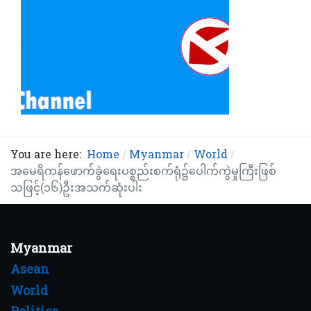
You are here:
Home
Myanmar
World
အမေရိကန်ဖောက်ခွဲရေးပစ္စည်းစက်ရုံ၌ပေါက်ကွဲမှုကြီးဖြစ်
သဖြင့်(၁၆)ဦးအသက်ဆုံးပါး
Myanmar
Asean
World