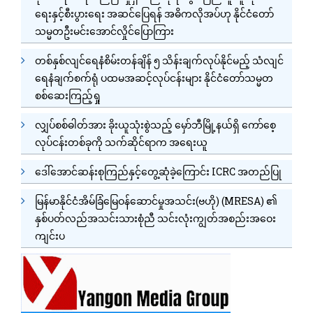
ရေးနှင့်စီးပွားရေး အဆင်ပြေရန် အဓိကလိုအပ်ဟု နိုင်ငံတော်
သမ္မတဦးမင်းအောင်လှိုင်ပြောကြား
တစ်နှစ်လျင်ရေနံစိမ်းတန်ချိန် ၅ သိန်းချက်လုပ်နိုင်မည့် သံလျင်
ရေနံချက်စက်ရုံ ပထမအဆင့်လုပ်ငန်းများ နိုင်ငံတော်သမ္မတ
စစ်ဆေးကြည့်ရှု
လျှပ်စစ်ဓါတ်အား ခိုးယူသုံးစွဲသည့် မှော်ဘီမြို့နယ်ရှိ ကော်စေ့
လုပ်ငန်းတစ်ခုကို သက်ဆိုင်ရာက အရေးယူ
ဒေါ်အောင်ဆန်းစုကြည်နှင့်တွေ့ဆုံခဲ့ကြောင်း ICRC အတည်ပြု
မြန်မာနိုင်ငံအိမ်ခြံမြေဝန်ဆောင်မှုအသင်း(ဗဟို) (MRESA) ၏
နှစ်ပတ်လည်အသင်းသားစုံညီ သင်းလုံးကျွတ်အစည်းအဝေး
ကျင်းပ