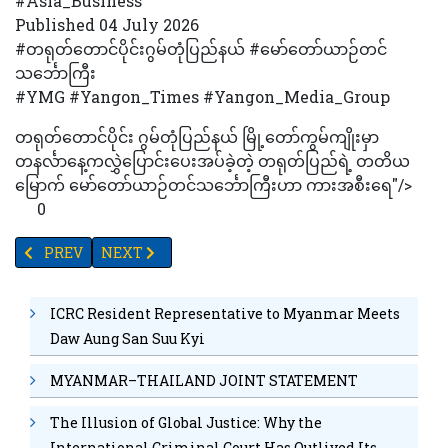
#Asia_Business
Published 04 July 2026
#တရုတ်တောင်ပိုင်းဂွမ်တုံပြည်နယ် #မော်တော်ယာဉ်တင်
သင်္ဘောကြီး
#YMG #Yangon_Times #Yangon_Media_Group
တရုတ်တောင်ပိုင်း ဂွမ်တုံပြည်နယ် မြို့တော်ကွမ်ကျိုးမှာ
တနင်္လာနေ့ကလွှဲပြောင်းပေးအပ်ခဲ့တဲ့ တရုတ်ပြည်ရဲ့ တတိယ
မြောက် မော်တော်ယာဉ်တင်သင်္ဘောကြီးဟာ ကားအစီးရေ"/>
0
PREVIOUS ARTICLE: ငါးသည်ကျန်းမာရေးနှင့်ညီညွတ်သော်လည်း စာ
NEXT ARTICLE: တေလာဆွစ်ဖ်နှင့်ထရာဗစ်ကဲလ်စ် နယူးယော့
PREV
NEXT
ICRC Resident Representative to Myanmar Meets
Daw Aung San Suu Kyi
MYANMAR–THAILAND JOINT STATEMENT
The Illusion of Global Justice: Why the
International Criminal Court Has Outlived Its