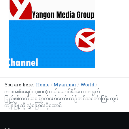
You are here:
Home
Myanmar
World
ကားအစီးရေ(၁၀,၈၀၀)သယ်ဆောင်နိုင်သောတရုတ်
ပြည်၏တတိယမြောက်မော်တော်ယာဉ်တင်သင်္ဘောကြီး ကွမ်
ကျိုးမြို့သို့ လွှဲပြောင်းပို့ဆောင်