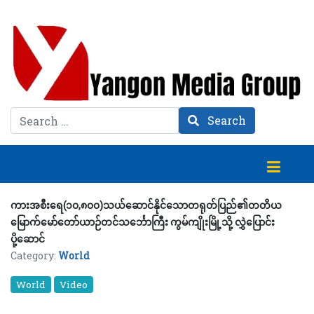
Search
Search
ကားအစီးရေ(၁၀,၈၀၀)သယ်ဆောင်နိုင်သောတရုတ်ပြည်၏တတိယ
မြောက်မော်တော်ယာဉ်တင်သင်္ဘောကြီး ကွမ်ကျိုးမြို့သို့ လွှဲပြောင်း
ပို့ဆောင်
Category:
World
World
Video