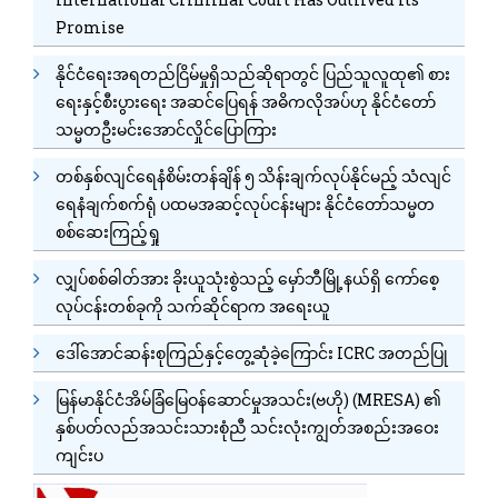
Promise
နိုင်ငံရေးအရတည်ငြိမ်မှုရှိသည်ဆိုရာတွင် ပြည်သူလူထု၏ စား
ရေးနှင့်စီးပွားရေး အဆင်ပြေရန် အဓိကလိုအပ်ဟု နိုင်ငံတော်
သမ္မတဦးမင်းအောင်လှိုင်ပြောကြား
တစ်နှစ်လျင်ရေနံစိမ်းတန်ချိန် ၅ သိန်းချက်လုပ်နိုင်မည့် သံလျင်
ရေနံချက်စက်ရုံ ပထမအဆင့်လုပ်ငန်းများ နိုင်ငံတော်သမ္မတ
စစ်ဆေးကြည့်ရှု
လျှပ်စစ်ဓါတ်အား ခိုးယူသုံးစွဲသည့် မှော်ဘီမြို့နယ်ရှိ ကော်စေ့
လုပ်ငန်းတစ်ခုကို သက်ဆိုင်ရာက အရေးယူ
ဒေါ်အောင်ဆန်းစုကြည်နှင့်တွေ့ဆုံခဲ့ကြောင်း ICRC အတည်ပြု
မြန်မာနိုင်ငံအိမ်ခြံမြေဝန်ဆောင်မှုအသင်း(ဗဟို) (MRESA) ၏
နှစ်ပတ်လည်အသင်းသားစုံညီ သင်းလုံးကျွတ်အစည်းအဝေး
ကျင်းပ