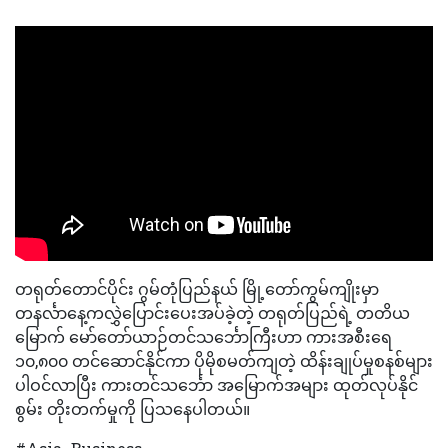
တရုတ်တောင်ပိုင်း ဂွမ်တုံပြည်နယ် မြို့တော်ကွမ်ကျိုးမှာ
တနင်္လာနေ့ကလွှဲပြောင်းပေးအပ်ခဲ့တဲ့ တရုတ်ပြည်ရဲ့ တတိယ
မြောက် မော်တော်ယာဉ်တင်သင်္ဘောကြီးဟာ ကားအစီးရေ
၁၀,၈၀၀ တင်ဆောင်နိုင်ကာ ပိုမိုစမတ်ကျတဲ့ ထိန်းချုပ်မှုစနစ်များ
ပါဝင်လာပြီး ကားတင်သင်္ဘော အမြောက်အများ ထုတ်လုပ်နိုင်
စွမ်း တိုးတက်မှုကို ပြသနေပါတယ်။