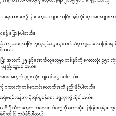
 စာရေးသားပေးပို့ခြင်းတွေသာ များလာပြီး အွန်လိုင်းမှာ အနေများလာ
းခန့် ပြောခဲ့ပါတယ်။
း ကျဆင်းလာပြီး လူလူချင်းကူးလူးဆက်ဆံမှု ကျဆင်းလာခြင်းရဲ့ 
လာပါတယ်။
်ပြီး အသက် ၂၅ နှစ်အောက်လူတွေမှာ တစ်နှစ်ကို စကားလုံး ၄၅၁ လုံး 
 ပိုနည်းသွားပါတယ်။
ားလုံးအရေအတွက် ၃၃၈ လုံး ကျဆင်းသွားပါတယ်။
ေ့ကို စကားလုံးတစ်သောင်းလောက်အထိ နည်းနိုင်ပါတယ်။
ီဖရစ်လန်းက စိုးရိမ်ပူပန်စရာ မရှိဘူးလို့ ဆိုပါတယ်။
်ဖွယ်ရှိပြီး မိဘတွေက ကလေးငယ်တွေကို စကားပိုပြောခြင်း၊ ဖုန်းတွေက
းတို့ ပြုလုပ်နိုင်ပါတယ်။