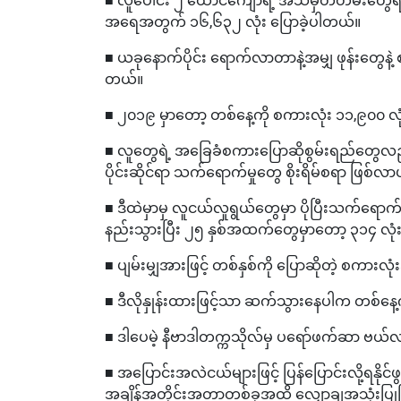
အရေအတွက် ၁၆,၆၃၂ လုံး ပြောခဲ့ပါတယ်။
■ ယခုနောက်ပိုင်း ရောက်လာတာနဲ့အမျှ ဖုန်းတွေနဲ့
တယ်။
■ ၂၀၁၉ မှာတော့ တစ်နေ့ကို စကားလုံး ၁၁,၉၀၀ လုံ
■ လူတွေရဲ့ အခြေခံစကားပြောဆိုစွမ်းရည်တွေလည်
ပိုင်းဆိုင်ရာ သက်ရောက်မှုတွေ စိုးရိမ်စရာ ဖြစ်
■ ဒီထဲမှာမှ လူငယ်လူရွယ်တွေမှာ ပိုပြီးသက်ရောက
နည်းသွားပြီး ၂၅ နှစ်အထက်တွေမှာတော့ ၃၁၄ လုံး
■ ပျမ်းမျှအားဖြင့် တစ်နှစ်ကို ပြောဆိုတဲ့ စက
■ ဒီလိုနှုန်းထားဖြင့်သာ ဆက်သွားနေပါက တစ်န
■ ဒါပေမဲ့ နီဗာဒါတက္ကသိုလ်မှ ပရော်ဖက်ဆာ ဗယ်လာရ
■ အပြောင်းအလဲငယ်များဖြင့် ပြန်ပြောင်းလို့ရနိုင
အချိန်အတိုင်းအတာတစ်ခုအထိ လျှော့ချအသုံးပြုခြင်