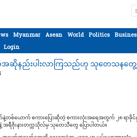
Se
ews
Myanmar
Asean
World
Politics
Busines
Login
အဆိုနည်းပါးလာကြသည်ဟု သုတေသနတွေ့ရ
1
ဲ့တစ်ယောက် စကားပြောဆိုတဲ့ စကားလုံးအရေအတွက် ၂၈ ရာခိုင်နှု
းနဲ့ အရီဇိုးနားတက္ကသိုလ်မှ သုတေသီတွေ ပြောပါတယ်။
ဲ့ အချက်အလက်တွေကို လေ့လာခဲ့ရာ ၂၀၀၅ မှာ ပျမ်းမျှစကားလုံး