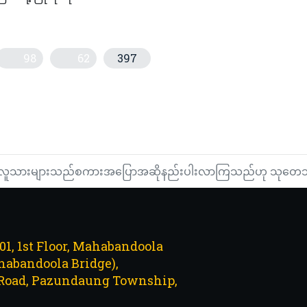
98
62
397
၌သာဆက်ရှိရမည်
က်တမ်းနုပျိုစေနိုင်မည့်အလေ့အကျင့်များ
လူသားများသည်စကားအပြောအဆိုနည်းပါးလာကြသည်ဟု သုတေသန
101, 1st Floor, Mahabandoola
abandoola Bridge),
Road, Pazundaung Township,