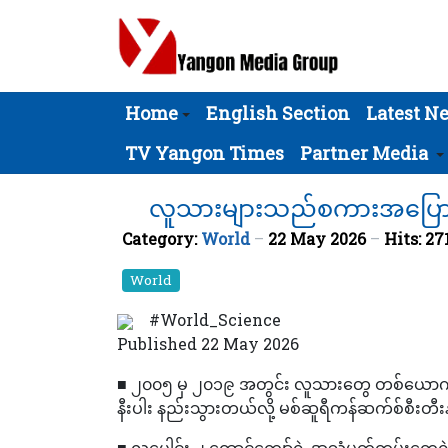
Home
English Section
Latest N
TV Yangon Times
Partner Media
လူသားများသည်စကားအပြော
Category:
World
22 May 2026
Hits: 27
World
#World_Science
Published 22 May 2026
■ ၂၀၀၅ မှ ၂၀၁၉ အတွင်း လူသားတွေ တစ်ယောက်န
နီးပါး နည်းသွားတယ်လို့ မစ်ဆူရီကန်ဆက်စ်စီးတီ
■ လူပေါင်း ၂ ထောင်ကျော်ရဲ့ အသံမှတ်တမ်းတွေရ