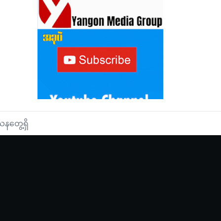
တွေ့ရှိ