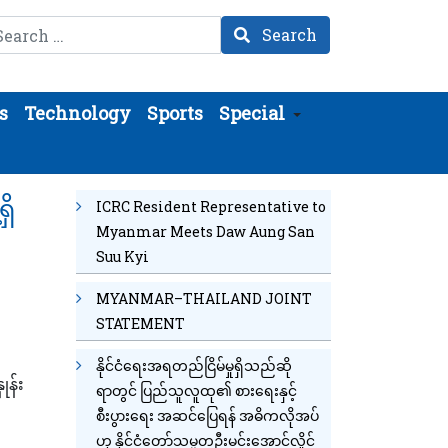
arch
Search
s
Technology
Sports
Special
ှိ
ICRC Resident Representative to
Myanmar Meets Daw Aung San
Suu Kyi
MYANMAR–THAILAND JOINT
STATEMENT
နိုင်ငံရေးအရတည်ငြိမ်မှုရှိသည်ဆို
န်း
ရာတွင် ပြည်သူလူထု၏ စားရေးနှင့်
စီးပွားရေး အဆင်ပြေရန် အဓိကလိုအပ်
ဟု နိုင်ငံတော်သမ္မတဦးမင်းအောင်လှိုင်