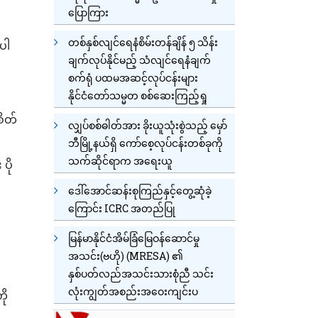
ပြောကြား
တစ်နှစ်လျင်ရေနံစိမ်းတန်ချိန် ၅ သိန်း
ပါ
ချက်လုပ်နိုင်မည့် သံလျင်ရေနံချက်
စက်ရုံ ပထမအဆင့်လုပ်ငန်းများ
နိုင်ငံတော်သမ္မတ စစ်ဆေးကြည့်ရှု
စိတ်
လျှပ်စစ်ဓါတ်အား ခိုးယူသုံးစွဲသည့် မှော်
ဘီမြို့နယ်ရှိ ကော်စေ့လုပ်ငန်းတစ်ခုကို
သက်ဆိုင်ရာက အရေးယူ
ပို
ဒေါ်အောင်ဆန်းစုကြည်နှင့်တွေ့ဆုံခဲ့
ကြောင်း ICRC အတည်ပြု
မြန်မာနိုင်ငံအိမ်ခြံမြေဝန်ဆောင်မှု
အသင်း(ဗဟို) (MRESA) ၏
နှစ်ပတ်လည်အသင်းသားစုံညီ သင်း
လုံးကျွတ်အစည်းအဝေးကျင်းပ
ို