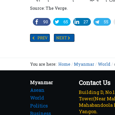
Source: The Verge.
90
65
27
55
PREVIOUS ARTICLE: သန့်စင်ယူရေနီယံများ အီရန်
NEXT ARTICLE: ခန္ဓာကိုယ်တွင်းဇီဝသ
PREV
NEXT
You are here:
Home
Myanmar
World
Contact Us
Myanmar
Asean
Building D, No.
World
Tower(Near Mah
Mahabandoola 
Politics
Yangon.
Business