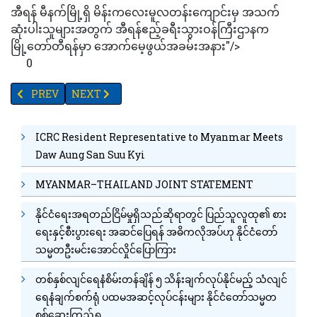
အီရန် မီနက်မြို့ရှိ မိန်းကလေးမူလတန်းကျောင်းမှ အသက်
ဆုံးပါးသူများအတွက် အီရန်ဧည့်ခရီးသွားဝန်ကြီးဌာနက
မြို့တော်တီရန်မှာ အောက်မေ့ဖွယ်အခမ်းအနား"/>
0
PREVIOUS ARTICLE: နေ့စဉ်မိနစ်အနည်းငယ်ခန့်ပြင်းထန်သောလေ့ကျင့်ခန်းမျာ
NEXT ARTICLE: အသားဓာတ် (PROTEIN) များများစားခြင
PREV
NEXT
ICRC Resident Representative to Myanmar Meets
Daw Aung San Suu Kyi
MYANMAR–THAILAND JOINT STATEMENT
နိုင်ငံရေးအရတည်ငြိမ်မှုရှိသည်ဆိုရာတွင် ပြည်သူလူထု၏ စား
ရေးနှင့်စီးပွားရေး အဆင်ပြေရန် အဓိကလိုအပ်ဟု နိုင်ငံတော်
သမ္မတဦးမင်းအောင်လှိုင်ပြောကြား
တစ်နှစ်လျင်ရေနံစိမ်းတန်ချိန် ၅ သိန်းချက်လုပ်နိုင်မည့် သံလျင်
ရေနံချက်စက်ရုံ ပထမအဆင့်လုပ်ငန်းများ နိုင်ငံတော်သမ္မတ
စစ်ဆေးကြည့်ရှု