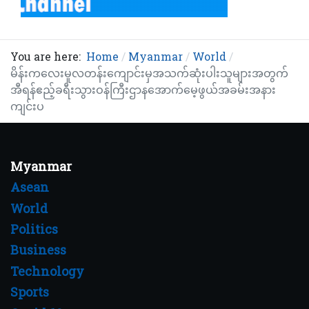
You are here:
Home
Myanmar
World
မိန်းကလေးမူလတန်းကျောင်းမှအသက်ဆုံးပါးသူများအတွက်
အီရန်ဧည့်ခရီးသွားဝန်ကြီးဌာနအောက်မေ့ဖွယ်အခမ်းအနား
ကျင်းပ
Myanmar
Asean
World
Politics
Business
Technology
Sports