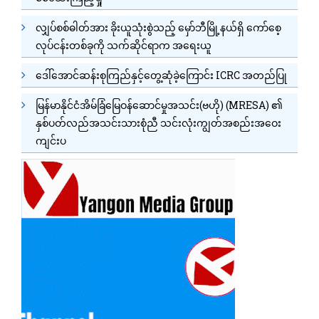
လျှပ်စစ်ဓါတ်အား ခိုးယူသုံးစွဲသည့် မှော်ဘီမြို့နယ်ရှိ ကော်စေ့
လုပ်ငန်းတစ်ခုကို သက်ဆိုင်ရာက အရေးယူ
ဒေါ်အောင်ဆန်းစုကြည်နှင့်တွေ့ဆုံခဲ့ကြောင်း ICRC အတည်ပြု
မြန်မာနိုင်ငံအိမ်ခြံမြေဝန်ဆောင်မှုအသင်း(ဗဟို) (MRESA) ၏
နှစ်ပတ်လည်အသင်းသားစုံညီ သင်းလုံးကျွတ်အစည်းအဝေး
ကျင်းပ