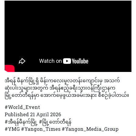
အီရန် မီနက်မြို့ရှိ မိန်းကလေးမူလတန်းကျောင်းမှ အသက်
ဆုံးပါးသူများအတွက် အီရန်ဧည့်ခရီးသွားဝန်ကြီးဌာနက
မြို့တော်တီရန်မှာ အောက်မေ့ဖွယ်အခမ်းအနား စီစဉ်ခဲ့ပါတယ်။
#World_Event
Published 21 April 2026
#အီရန်မီနက်မြို့ #မြို့တော်တီရန်
#YMG #Yangon_Times #Yangon_Media_Group