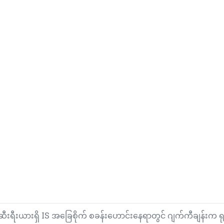
ဆီးရီးယားရှိ IS အခြေစိုက် စခန်းဟောင်းနေရာတွင် ဂျက်ကီချန်းက ရုပ