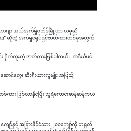
ဲ့ ဟာဂျာ အယ်အက်ရှ်ဝတ်ဒ်မြို့ဟာ ယခုဆို
n" ဆိုတဲ့ အက်ရှင်ရုပ်ရှင်ဇာတ်ကားတစ်ခုအတွက်
း ရိုက်ကူးတဲ့ ဇာတ်ကားဖြစ်ပါတယ်။ အဲဒီယီမင်
ာင်တွေ၊ ဆီးရီးယားလူမျိုး အဖြည့်
စ်ကား ဖြစ်လာနိုင်ပြီး သူရဲကောင်းဆန်ဆန်ကယ်
ျော်နှင့် အခြားနိုင်ငံသား ၂၀၀ကျော်ကို တရုတ်