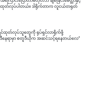
အကြောင်းပြောတာမဟုတ်ဘဲ ချစ်ခြင်းမေတ္တာနှင့်
်းက ထုတ်လုပ်ပါတယ်။ ဒါရိုက်တာက လူငယ်တရုတ်
်ထုတ်လုပ်သူတွေကို ရုပ်ရှင်လာရိုက်ဖို့
 အခုဒီနေရာမှာ စတူဒီယိုက အဆင်သင့်ရနေတယ်လေ”