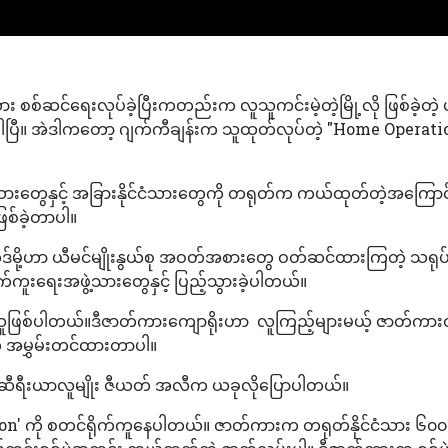
ား စစ်ဆင်ရေးလုပ်ခဲ့ပြီးကတည်းက လူသူကင်းမဲ့တဲ့မြို့လို ဖြစ်ခဲ့တ
့ပါပြီ။ အဲဒါကတော့ ဂျက်ကီချန်းက သူထုတ်လုပ်တဲ့ "Home Operatio
ံသားတွေနှင့် အခြားနိုင်ငံသားတွေကို တရုတ်က ကယ်ထုတ်တဲ့အကြောင်
်ခဲ့တာပါ။
့ဟာ ယီမင်မျိုးနွယ်စု အဝတ်အစားတွေ ဝတ်ဆင်ထားကြတဲ့ သရုပ်ဆေ
ုက်ကူးရေးအဖွဲ့သားတွေနှင့် ပြည့်သွားခဲ့ပါတယ်။
ူဖြစ်ပါတယ်။ဒီဇာတ်ကားကျောရိုးဟာ လူကြည့်များမယ့် ဇာတ်ကားတ
ို အမွှမ်းတင်ထားတာပါ။
ဲ့ ဆီရီးယာလူမျိုး ဇီယတ် အလီက ယခုလိုပြောပါတယ်။
ation' ကို စတင်ရိုက်ကူနေပါတယ်။ ဇာတ်ကားက တရုတ်နိုင်ငံသား ၆၀၀ က