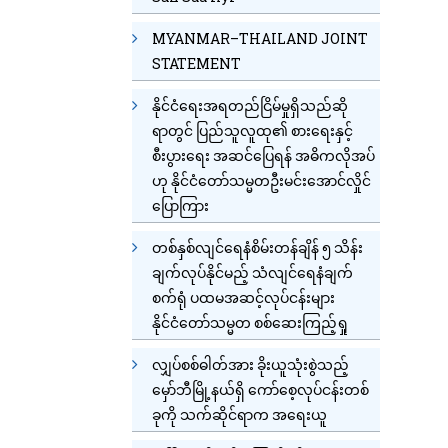
MYANMAR–THAILAND JOINT
STATEMENT
နိုင်ငံရေးအရတည်ငြိမ်မှုရှိသည်ဆို
ရာတွင် ပြည်သူလူထု၏ စားရေးနှင့်
စီးပွားရေး အဆင်ပြေရန် အဓိကလိုအပ်
ဟု နိုင်ငံတော်သမ္မတဦးမင်းအောင်လှိုင်
ပြောကြား
တစ်နှစ်လျင်ရေနံစိမ်းတန်ချိန် ၅ သိန်း
ချက်လုပ်နိုင်မည့် သံလျင်ရေနံချက်
စက်ရုံ ပထမအဆင့်လုပ်ငန်းများ
နိုင်ငံတော်သမ္မတ စစ်ဆေးကြည့်ရှု
လျှပ်စစ်ဓါတ်အား ခိုးယူသုံးစွဲသည့်
မှော်ဘီမြို့နယ်ရှိ ကော်စေ့လုပ်ငန်းတစ်
ခုကို သက်ဆိုင်ရာက အရေးယူ