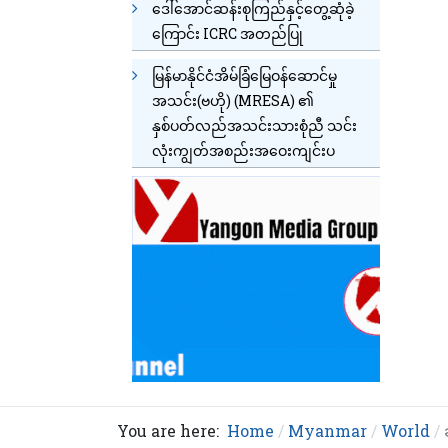
ဒေါ်အောင်ဆန်းစုကြည်နှင့်တွေ့ဆုံခဲ့
ကြောင်း ICRC အတည်ပြု
မြန်မာနိုင်ငံအိမ်ခြံမြေဝန်ဆောင်မှု
အသင်း(ဗဟို) (MRESA) ၏
နှစ်ပတ်လည်အသင်းသားစုံညီ သင်း
လုံးကျွတ်အစည်းအဝေးကျင်းပ
You are here:
Home
Myanmar
World