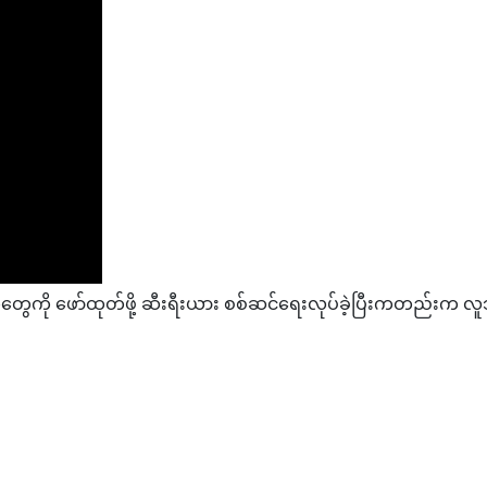
ို ဖော်ထုတ်ဖို့ ဆီးရီးယား စစ်ဆင်ရေးလုပ်ခဲ့ပြီးကတည်းက လူသူကင်း
ေတဲ့အလျောက် အနောက်ရဲ့ကြီးစိုးမှု အဆုံးသတ်လာနေသည်ကို ယူကရိန်းစစ်ပွဲ
SSNESS အစား တစ်ကိုယ်ကောင်းဆန်မှု SELFISHNESS ဟု မိန့်ခွန်းတွင် မှားပြ