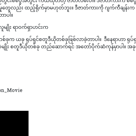
်တွင်းစစ်ပွဲအတွင်း ကယ်ထုတ်တဲ့ ဇာတ်လမ်းပါ။ ဒီဇာတ်ကားက စစ်ပွဲ
က်မှုတွေလည်း ထည့်ရိုက်မှာမဟုတ်ဘူး။ ဒီဇာတ်ကားကို ဂျက်ကီချန
ာတာပါ။
လူမျိုး ရာဝက်ရှာဟင်းက
ရာတစ်ခုက ယခု ရုပ်ရှင်စတူဒီယိုတစ်ခုဖြစ်လာခဲ့တာပါ။ ဒီနေရာဟာ ရုပ်ရှင
ံစံမျိုး စတူဒီယိုတစ်ခု တည်ဆောက်ရင် အတော်ပိုက်ဆံကုန်မှာပါ။
ion_Movie