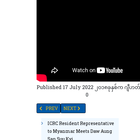
Published 17 July 2022 ၂၀၁၈ခုနှစ်က ဂျီဟတ်တွေက
50
39
28
45
55
2
0
PREVIOUS ARTICLE: တရုတ်နိုင်ငံ ဖွံ့ဖြိုးတိုးတက်န
NEXT ARTICLE: ကိုယ်ကျိုးမငဲ့မှု SELFLE
PREV
NEXT
ICRC Resident Representative
to Myanmar Meets Daw Aung
San Suu Kyi