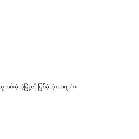
မဲ့တဲ့မြို့လို ဖြစ်ခဲ့တဲ့ ဟာဂျာ"/>
က ပြသနေပြီဟု ဗြိတိန်ဝန်ကြီးချုပ်ဟောင်း ဘလဲယားက ပြောဆို
ောမိ၍ သမ္မတဂျိုးဘိုင်ဒင် ချက်ခြင်းအမှန်ပြင်ပြောခဲ့ရ