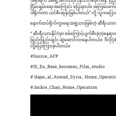
အစိုးရက အရှေ့အလယ်ပိုင်းနိုင်ငံတစ်ခုကနေ ပြည
ငြိမ်းချမ်းရေးအကြောင်း ပြောမှာပါ။ အကြမ်းဖ
ဒါရိုက်တာ ယင်စီးဆုန်းဖြစ်ပါတယ်” လို့ သူကပြေ
နောက်ထပ်ရိုက်ကူးရေးအဖွဲ့သားဖြစ်တဲ့ ဆီရီးယား
“ ဆီးရီးယားနိုင်ငံမှာ စစ်ကြောင့်ပျက်စီးခဲ့တဲ့နေ
ဖြည်းဖြည်းချင်း ဆွဲဆောင်လာနေပါတယ်။ ဒီလိုပု
လို့ပြောကြားခဲ့ပါတယ်။
#Source_AFP
#IS_Ex_Base_becomes_Film_studio
# Hajar_al_Aswad_Syria_ Home_Operat
#Jackie_Chan_Home_Operation