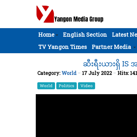
Home
English Section
Latest N
TV Yangon Times
Partner Media
ဆီးရီးယားရှိ IS 
Category:
World
17 July 2022
Hits: 14
World
Politics
Video