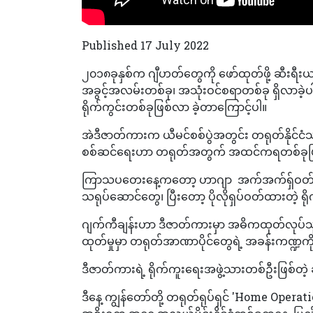
Published 17 July 2022
၂၀၁၈ခုနှစ်က ဂျီဟတ်တွေကို ဖော်ထုတ်ဖို့ ဆီးရီးယ
အခွင့်အလမ်းတစ်ခု၊ အသုံးဝင်စရာတစ်ခု ရှိလာခဲ
ရိုက်ကွင်းတစ်ခုဖြစ်လာ ခဲ့တာကြောင့်ပါ။
အဲဒီဇာတ်ကားက ယီမင်စစ်ပွဲအတွင်း တရုတ်နိုင်င
စစ်ဆင်ရေးဟာ တရုတ်အတွက် အထင်ကရတစ်ခုဖြစ
ကြာသပတေးနေ့ကတော့ ဟာဂျာ အက်အက်ရှ်ဝတ်ဒ်မို
သရုပ်ဆောင်တွေ၊ ပြီးတော့ ပိုလိုရှပ်ဝတ်ထားတဲ့ ရိ
ဂျက်ကီချန်းဟာ ဒီဇာတ်ကားမှာ အဓိကထုတ်လုပ်သ
ထုတ်မှုမှာ တရုတ်အာဏာပိုင်တွေရဲ့ အခန်းကဏ္ဍက
ဒီဇာတ်ကားရဲ့ ရိုက်ကူးရေးအဖွဲ့သားတစ်ဦးဖြစ်တ
ဒီနေ့ ကျွန်တော်တို့ တရုတ်ရုပ်ရှင် 'Home Oper