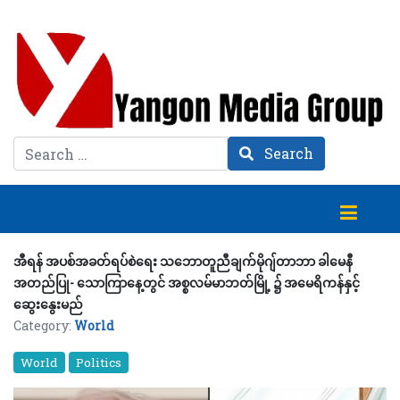
Search
Search
အီရန် အပစ်အခတ်ရပ်စဲရေး သဘောတူညီချက်မိုဂျ်တာဘာ ခါမေနီ
အတည်ပြု- သောကြာနေ့တွင် အစ္စလမ်မာဘတ်မြို့ ၌ အမေရိကန်နှင့်
ဆွေးနွေးမည်
Category:
World
World
Politics