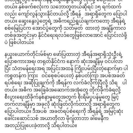
တယ်။ နှစ်ဖက်စလုံးက သဘောတူတယ်ဆိုရင် ၁၅ ရက်ထက်
လည်း ကျော်လွန်သွားနိုင်တယ်လို့ အီရန် အရာရှိတွေက ပြောပါ
တယ်။ ဆွေးနွေးပွဲတွေရဲ့ အဓိကရည်ရွယ်ချက်ကတော့ အီရန်ရဲ့
စစ်မြေပြင်က အောင်ပွဲတွေကို သတ်မှတ် ထားတဲ့ အချိန်ကာလ
တစ်ခုအတွင်းမှာ နိုင်ငံရေးရလဒ်တွေဖြစ်လာအောင် ပြောင်းလဲဖို့
ပဲ ဖြစ်ပါတယ်။
နယူးယောက်တိုင်းမ်စ်မှာ ဖော်ပြထားတဲ့ အီရန်အရာရှိသုံးဦးရဲ့
ပြောစကားအရ၊ တရုတ်နိုင်ငံက နောက် ဆုံးအချိန်မှ ဝင်ပါလာ
ပြီး သံတမန်ရေးအရ အပြင်းအထန် ကြိုးပမ်းပြီးတဲ့နောက်မှာ ပါ
ကစ္စတန်က ကြား ဝင်စေ့စပ်ပေးတဲ့ နှစ်ပတ်ကြာ အပစ်အခတ်
ရပ်စဲရေး အဆိုပြုချက်ကို အီရန်က လက်ခံလိုက်ပြီလို့ သိရ ပါ
တယ်။ အဓိက အခြေခံအဆောက်အအုံတွေ တိုက်ခိုက်ခံရလို့
စီးပွားရေးထိခိုက်နစ်နာမှုတွေအတွက် စိုးရိမ်ပူပန်မှုတွေ မြင့်
တက်လာချိန်မှာ အခုလို ဆုံးဖြတ်လိုက်တာလို့ အရာရှိတွေက
ပြောပါတယ်။ ဒီအပစ် အခတ်ရပ်စဲရေးကို အီရန်ရဲ့ အမြင့်ဆုံး
ခေါင်းဆောင်သစ် အယာတိုလာ မိုဂျ်တာဘာ ခါမေနီက
အတည်ပြုပေးခဲ့တာလို့ သိရပါတယ်။