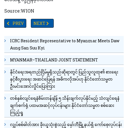
Source:WION
PREVIOUS ARTICLE: အသက်ကြီးသူများတွင် ဗိုက်တာမင်အားဆေးများသည်ကို
NEXT ARTICLE: 'ဒီနေ့ညမှာ ယဉ်ကျေးမှုတစ်ရပ်လုံး ပျက်
PREV
NEXT
ICRC Resident Representative to Myanmar Meets Daw
Aung San Suu Kyi
MYANMAR–THAILAND JOINT STATEMENT
နိုင်ငံရေးအရတည်ငြိမ်မှုရှိသည်ဆိုရာတွင် ပြည်သူလူထု၏ စားရေး
နှင့်စီးပွားရေး အဆင်ပြေရန် အဓိကလိုအပ်ဟု နိုင်ငံတော်သမ္မတ
ဦးမင်းအောင်လှိုင်ပြောကြား
တစ်နှစ်လျင်ရေနံစိမ်းတန်ချိန် ၅ သိန်းချက်လုပ်နိုင်မည့် သံလျင်ရေနံ
ချက်စက်ရုံ ပထမအဆင့်လုပ်ငန်းများ နိုင်ငံတော်သမ္မတ စစ်ဆေး
ကြည့်ရှု
လျှပ်စစ်ဓါတ်အား ခိုးယူသုံးစွဲသည့် မှော်ဘီမြို့နယ်ရှိ ကော်စေ့လုပ်ငန်း