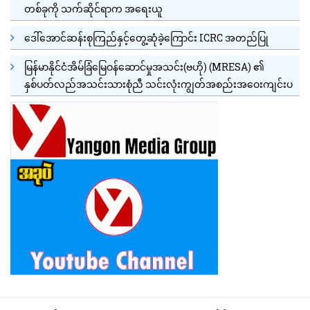
တစ်ခုကို သက်ဆိုင်ရာက အရေးယူ
ဒေါ်အောင်ဆန်းစုကြည်နှင့်တွေ့ဆုံခဲ့ကြောင်း ICRC အတည်ပြု
မြန်မာနိုင်ငံအိမ်ခြံမြေဝန်ဆောင်မှုအသင်း(ဗဟို) (MRESA) ၏
နှစ်ပတ်လည်အသင်းသားစုံညီ သင်းလုံးကျွတ်အစည်းအဝေးကျင်းပ