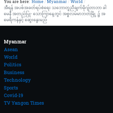
You are here:
Home
Myanmar
World
အီရန် အပစ်အခတ်ရပ်စဲရေး သဘောတူညီချက်မိုဂျ်တာဘာ ခါ
မေနီ အတည်ပြု- သောကြာနေ့တွင် အစ္စလမ်မာဘတ်မြို့ ၌ အ
မေရိကန်နှင့် ဆွေးနွေးမည်
Myanmar
Asean
World
Politics
Business
Technology
Sports
Covid-19
TV Yangon Times