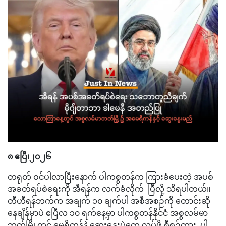
၈ ဧပြီ၊၂၀၂၆
တရုတ် ဝင်ပါလာပြီးနောက် ပါကစ္စတန်က ကြားခံပေးတဲ့ အပစ်
အခတ်ရပ်စဲရေးကို အီရန်က လက်ခံလိုက် ပြီလို့ သိရပါတယ်။
တီဟီရန်ဘက်က အချက် ၁၀ ချက်ပါ အစီအစဉ်ကို တောင်းဆို
နေချိန်မှာပဲ ဧပြီလ ၁၀ ရက်နေ့မှာ ပါကစ္စတန်နိုင်ငံ အစ္စလမ်မာ
ဘတ်မြို့တွင် မေရိကန်နဲ့ ဆွေးနွေးပွဲတွေ လုပ်ဖို့ စီစဉ်ထား ပါ