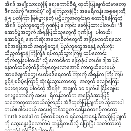
အီရန် အမျိုးသားလုံခြုံရေးကောင်စီရဲ့ ထုတ်ပြန်ချက်ထဲမှာတော့
ဒီရလဒ်ကို “အောင်ပွဲ” လို့ ကြေညာခဲ့ပြီး အမေရိကန်၊ အစ္စရေးတို့
နဲ့ ၅ ပတ်ကြာ ဖြစ်ပွားခဲ့တဲ့ ပဋိပက္ခအတွင်းမှာ တောင့်ခံခဲ့ကြတဲ့
အီရန် ပြည်သူတွေကို ဂုဏ်ပြုကြောင်း ဖော်ပြထားပါတယ်။ “ဒီ
အောင်ပွဲအတွက် အီရန်ပြည်သူတွေကို ဂုဏ်ပြု ပါတယ်။
အောင်ပွဲရဲ့ နောက်ဆုံးအသေးစိတ်တွေကို အပြီးမသတ်ရသေး
ခင်အချိန်အထိ အရာရှိတွေနဲ့ ပြည်သူတွေအနေနဲ့ စည်းလုံး
ညီညွတ်စွာနဲ့ ကြံ့ကြံ့ခံ ရပ်တည်သွားကြဖို့ ထပ်လောင်း
တိုက်တွန်းပါတယ်” လို့ ကောင်စီက ပြောခဲ့ပါတယ်။ ဒါ့အပြင်
နောက်ထပ်တိုက်ခိုက်မှုတွေမလာအောင် ကာကွယ်ပေးမယ့်
အာမခံချက်တွေ၊ ဟော်မုဇ်ရေလက်ကြားကို အီရန်က ကြီးကြပ်
ခွင့်နဲ့ စစ်ပွဲကြောင့် ဆုံးရှုံးသွားတာတွေ အတွက် လျော်ကြေး
ပေးရေးတွေ ပါဝင်တဲ့ အီရန်ရဲ့ အချက် ၁၀ ချက်ပါ ငြိမ်းချမ်း
ရေးမူဘောင်ကို အမေ ရိကန်ဘက်က အခြေခံအားဖြင့်
သဘောတူထားတယ်လို့လည်း အဲဒီထုတ်ပြန်ချက်မှာ ဆိုထားပါ
တယ်။ ဒါပေမယ့် အမေရိကန်သမ္မတ ဒေါ်နယ်ထရမ့်ကတော့
Truth Social က ပို့စ်တစ်ခုမှာ ဝါရှင်တန်အနေနဲ့ ဒီအဆိုပြုချက်
ကို ဆွေးနွေးဖို့လောက်ပဲ ဆန္ဒရှိတယ်လို့ ပြောပြီး သတိထားတဲ့
လေသံနဲ့ တုံ့ပြန်ခဲ့ပါတယ်။