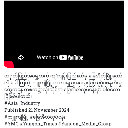
တရုတ်ပြည်အရှေ့ဘက် ကျဲကျန်းပြည်နယ်မှ ခြေအိတ်မြို့တော်
လို ခေါ်ကြတဲ့ ကျူကျီမြို့ဟာ အရည်အသွေးမြင့် မူပိုင်ဖန်တီးမှု
တွေကနေ တစ်ကမ္ဘာလုံးဆိုင်ရာ ခြေအိတ်လုပ်ငန်းမှာ ပါဝင်လာ
ပြီဖြစ်ပါတယ်။
#Asia_Industry
Published 21 November 2024
#ကျူကျီမြို့ #ခြေအိတ်လုပ်ငန်း
#YMG #Yangon_Times #Yangon_Media_Group