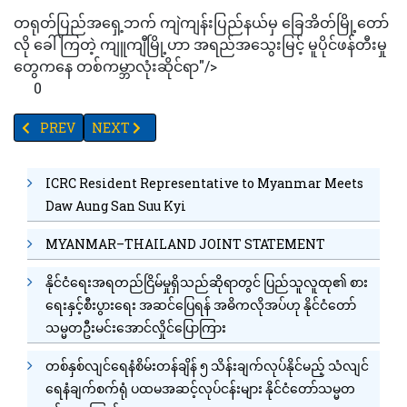
တရုတ်ပြည်အရှေ့ဘက် ကျဲကျန်းပြည်နယ်မှ ခြေအိတ်မြို့တော်
လို ခေါ်ကြတဲ့ ကျူကျီမြို့ဟာ အရည်အသွေးမြင့် မူပိုင်ဖန်တီးမှု
တွေကနေ တစ်ကမ္ဘာလုံးဆိုင်ရာ"/>
0
PREVIOUS ARTICLE: ဟင်းသီးဟင်းရွက်တွေထဲမှ ကျန်းမာရေးအတွက
NEXT ARTICLE: အသက်၁၆နှစ်အောက်ကလေးသူယ်များ ဆိုရှယ
PREV
NEXT
ICRC Resident Representative to Myanmar Meets
Daw Aung San Suu Kyi
MYANMAR–THAILAND JOINT STATEMENT
နိုင်ငံရေးအရတည်ငြိမ်မှုရှိသည်ဆိုရာတွင် ပြည်သူလူထု၏ စား
ရေးနှင့်စီးပွားရေး အဆင်ပြေရန် အဓိကလိုအပ်ဟု နိုင်ငံတော်
သမ္မတဦးမင်းအောင်လှိုင်ပြောကြား
တစ်နှစ်လျင်ရေနံစိမ်းတန်ချိန် ၅ သိန်းချက်လုပ်နိုင်မည့် သံလျင်
ရေနံချက်စက်ရုံ ပထမအဆင့်လုပ်ငန်းများ နိုင်ငံတော်သမ္မတ