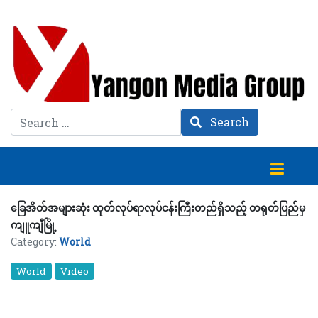
Search
Search
ခြေအိတ်အများဆုံး ထုတ်လုပ်ရာလုပ်ငန်းကြီးတည်ရှိသည့် တရုတ်ပြည်မှ
ကျူကျီမြို့
Category:
World
World
Video