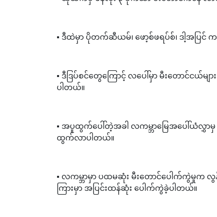
▪️ ဒီထဲမှာ ပိုတက်ဆီယမ်၊ ဖော့စ်ဖရပ်စ်၊ ဒါ့အပြင်
▪️ ဒီဒြပ်စင်တွေကြောင့် လပေါ်မှာ မီးတောင်ငယ်
ပါတယ်။
▪️ အပူထွက်ပေါ်တဲ့အခါ လကမ္ဘာမြေအပေါ်ယံလွှာမှ
ထွက်လာပါတယ်။
▪️ လကမ္ဘာမှာ ပထမဆုံး မီးတောင်ပေါက်ကွဲမှုက လွန်
ကြားမှာ အပြင်းထန်ဆုံး ပေါက်ကွဲခဲ့ပါတယ်။