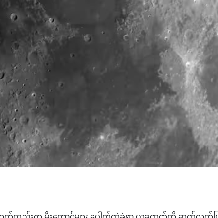
၁၂၀ လောက်တည်းက မီးတောင်များ ပေါက်ကွဲခဲ့ရာ ယခုထက်ထိ ဆက်လက်ဖြ