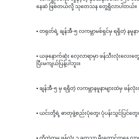
နေဆဲ ဖြစ်တယ်လို့ သုတေသန တွေ့ရှိလာပါတယ်။
▪️ တရုတ်ရဲ့ ချန်အီ-၅ လကမ္ဘာမစ်ရှင်မှ ရရှိတဲ့ န
▪️ ယခုနောက်ဆုံး လေ့လာရာမှာ ဖန်သီးလုံးလေးတွေကိ
ပြီးမကျယ်ပြန့်ပါဘူး။
▪️ ချန်အီ-၅ မှ ရရှိတဲ့ လကမ္ဘာနမူနာများထဲမှ ဖ
▪️ ယင်းတို့ရဲ့ ဓာတုဖွဲ့စည်းပုံတွေ၊ ပုံပန်းသွင်ပြင်တ
▪️ ထိုထဲကမှ ဖန်လုံး ၃ ခုကသာ မီးတောင်ကနေ 