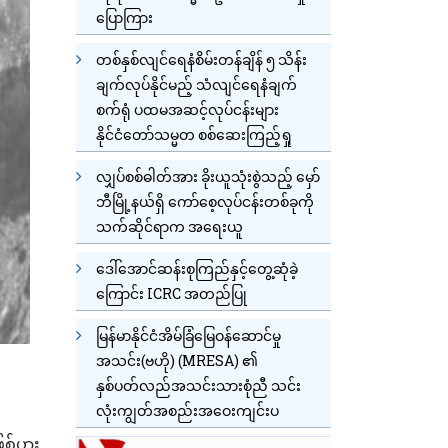
ပြောကြား
တစ်နှစ်လျင်ရေနံစိမ်းတန်ချိန် ၅ သိန်း
ချက်လုပ်နိုင်မည့် သံလျင်ရေနံချက်
စက်ရုံ ပထမအဆင့်လုပ်ငန်းများ
နိုင်ငံတော်သမ္မတ စစ်ဆေးကြည့်ရှု
လျှပ်စစ်ဓါတ်အား ခိုးယူသုံးစွဲသည့် မှော်
ဘီမြို့နယ်ရှိ ကော်စေ့လုပ်ငန်းတစ်ခုကို
သက်ဆိုင်ရာက အရေးယူ
ဒေါ်အောင်ဆန်းစုကြည်နှင့်တွေ့ဆုံခဲ့
ကြောင်း ICRC အတည်ပြု
မြန်မာနိုင်ငံအိမ်ခြံမြေဝန်ဆောင်မှု
အသင်း(ဗဟို) (MRESA) ၏
နှစ်ပတ်လည်အသင်းသားစုံညီ သင်း
လုံးကျွတ်အစည်းအဝေးကျင်းပ
စ်ပွား