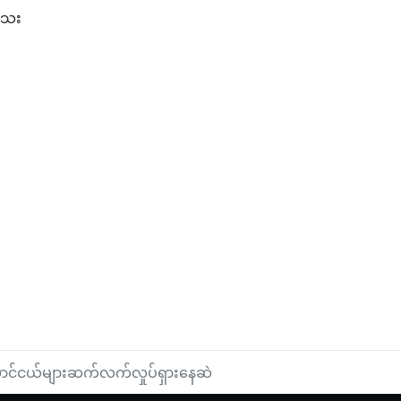
ါသေး
င့် အခြား နိုင်ငံခြားသား (၃)ဦးတို့ကို ဖမ်းဆီးမိဟု ဗင်နီဇွဲလားအစိုးရကြ
စ်မျိုးအား စမ်းသပ်တွေ့ရှိ
တောင်ငယ်များဆက်လက်လှုပ်ရှားနေဆဲ