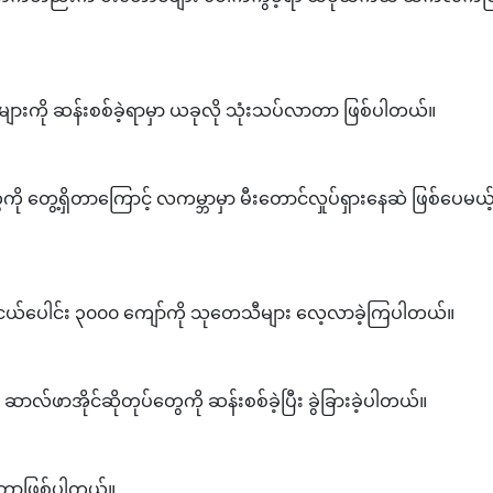
မူနာများကို ဆန်းစစ်ခဲ့ရာမှာ ယခုလို သုံးသပ်လာတာ ဖြစ်ပါတယ်။
ု တွေ့ရှိတာကြောင့် လကမ္ဘာမှာ မီးတောင်လှုပ်ရှားနေဆဲ ဖြစ်ပေမယ့်
န်လုံးငယ်ပေါင်း ၃၀၀၀ ကျော်ကို သုတေသီများ လေ့လာခဲ့ကြပါတယ်။
ွေ၊ ဆာလ်ဖာအိုင်ဆိုတုပ်တွေကို ဆန်းစစ်ခဲ့ပြီး ခွဲခြားခဲ့ပါတယ်။
လာတာဖြစ်ပါတယ်။