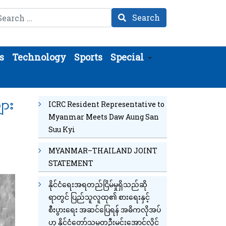
arch
Search
s
Technology
Sports
Special
ျား
ICRC Resident Representative to
Myanmar Meets Daw Aung San
Suu Kyi
MYANMAR–THAILAND JOINT
STATEMENT
နိုင်ငံရေးအရတည်ငြိမ်မှုရှိသည်ဆို
ရာတွင် ပြည်သူလူထု၏ စားရေးနှင့်
စီးပွားရေး အဆင်ပြေရန် အဓိကလိုအပ်
ဟု နိုင်ငံတော်သမ္မတဦးမင်းအောင်လှိုင်