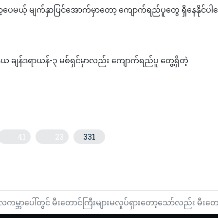
ိတော့ပေမယ့် မျက်နှာပြင်အောက်မှာတော့ ကျောက်ရည်ပူတွေ ရှိနေနိုင်ပ
ယ ချန်ဒရာယန်-၃ မစ်ရှင်မှာလည်း ကျောက်ရည်ပူ တွေ့ရှိတဲ့
41
23
331
ိုးရကိုဖြုတ်ချဖို့ စီအိုင်အေ၏ အစီအစဉ်တွင်ပါဝင်သည့် အမေရိကန်သား (၃)ဦးနှ
ျားမှတဆင့် အတွင်းပိုင်းထဲသို့ယာယီထိုးဖောက် မြင်တွေ့နိုင်သည့်ဆိုးဆေးတ
လကမ္ဘာပေါ်တွင် မီးတောင်ကြီးများမလှုပ်ရှားတော့သော်လည်း မီး