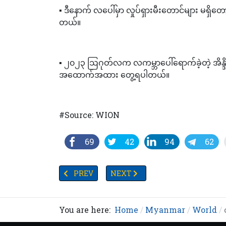
▪️ ဒီနောက် လပေါ်မှာ လှုပ်ရှားမီးတောင်များ မရှ
တယ်။
▪️ ၂၀၂၃ ဩဂုတ်လက လကမ္ဘာပေါ်ရောက်ခဲ့တဲ့ အိန္ဒိ
အထောက်အထား တွေ့ရပါတယ်။
#Source: WION
69
42
94
62
PREVIOUS ARTICLE: ဗင်နီဇွဲလားသမ္မတကိုလုပ်ကြံကာ အစ
NEXT ARTICLE: အရေပြားနှင့်ကြွက်သားမ
PREV
NEXT
You are here:
Home
Myanmar
World