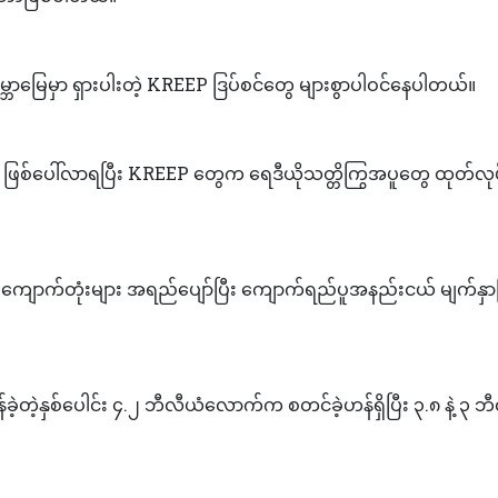
 ကမ္ဘာမြေမှာ ရှားပါးတဲ့ KREEP ဒြပ်စင်တွေ များစွာပါဝင်နေပါတယ်။
များ ဖြစ်ပေါ်လာရပြီး KREEP တွေက ရေဒီယိုသတ္တိကြွအပူတွေ ထုတ်လု
 ကျောက်တုံးများ အရည်ပျော်ပြီး ကျောက်ရည်ပူအနည်းငယ် မျက်နှာပြ
ခဲ့တဲ့နှစ်ပေါင်း ၄.၂ ဘီလီယံလောက်က စတင်ခဲ့ဟန်ရှိပြီး ၃.၈ နဲ့ ၃ ဘ