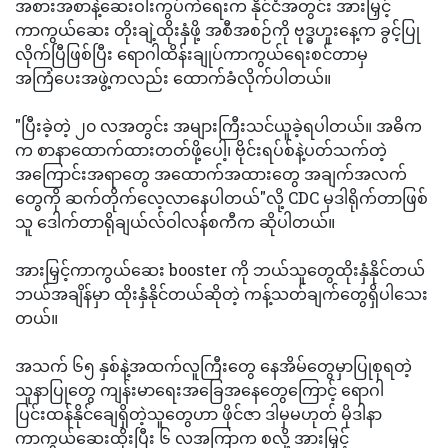
အစားအစာနဲ့ဆေးဝါးကွပ်ကဲရေးက နိုင်ငံအတွင်း အားမြှင့်
ကာကွယ်ဆေး တိုးချဲ့ထိုးနှံဖို့ အစီအစဉ်ကို ဗုဒ္ဓဟူးနေ့က ခွင့်ပြု
လိုက်ပြီဖြစ်ပြီး ရောဂါထိန်းချုပ်ကာကွယ်ရေးစင်တာမှ
အကြံပေးအဖွဲ့ကလည်း ထောက်ခံလိုက်ပါတယ်။
"ပြီးခဲ့တဲ့ ၂၀ လအတွင်း အများကြီးသင်ယူခဲ့ရပါတယ်။ အဓိက
က စာနာထောက်ထားတတ်ဖို့ပေါ့၊ ဗိုင်းရပ်စ်နဲ့ပတ်သက်တဲ့
အကြောင်းအရာတွေ အထောက်အထားတွေ အချက်အလက်
တွေကို ဆက်တိုက်လေ့လာနေပါတယ်"လို့ CDC မှဒါရိုက်တာဖြစ်
သူ ဒေါက်တာရိုချယ်လ်ဝါလန်စကီက ဆိုပါတယ်။
အားမြှင့်ကာကွယ်ဆေး booster ကို ဘယ်သူတွေထိုးနှံနိုင်တယ်
ဘယ်အချိန်မှာ ထိုးနှံနိုင်တယ်ဆိုတဲ့ ကန့်သတ်ချက်တွေရှိပါသေး
တယ်။
အသက် ၆၅ နှစ်နဲ့အထက်လူကြီးတွေ နေအိမ်တွေမှာပြုစုရတဲ့
သူနာပြုတွေ ကျန်းမာရေးအခြေအနေတွေကြောင့် ရောဂါ
ပြင်းထန်နိုင်ချေရှိတဲ့သူတွေဟာ ဖိုင်ဇာ ဒါမှမဟုတ် မိုဒါနာ
ကာကွယ်ဆေးထိုးပြီး ၆ လအကြာက စလို့ အားမြှင့်