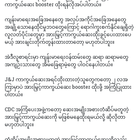
ကာကွယ်ဆေး booster ထိုးရန်လိုအပ်ပါတယ်။
ကျန်းမာရေးအခြေအနေတွေ အလုပ်အကိုင်အခြေအနေတွေ
အချို့သောနေထိုင်မှုဘဝတွေကြောင့် ရောဂါကူးစက်နိုင်ချေရှိတဲ့
လူလတ်ပိုင်းတွေမှာ အားမြှင့်ကာကွယ်ဆေးထိုးခွင့်ပေးထားပေ
မယ့် အားချင်းတိုက်တွန်းထားတာတော့ မဟုတ်ပါဘူး။
အဲဒီလူစာရင်းမှာ ကျန်းမာရေးဝန်ထမ်းတွေ ဆရာ ဆရာမတွေ
အကျဉ်းသားတွေ အိမ်ခြေရာမဲ့တွေ ပါဝင်နေပါတယ်။
J&J ကာကွယ်ဆေးအရင်ထိုးထားတဲ့သူတွေကတော့ ၂ လအ
ကြာမှာပဲ အားမြှင့်ကာကွယ်ဆေး booster ထိုးဖို့ အကြံပြုထား
ပါတယ်။
CDC အကြံပေးအဖွဲ့ကတော့ ဆေးအမျိုးအစားတံဆိပ်မတူတဲ့
အားမြှင့်ကာကွယ်ဆေးကို မဖြစ်မနေထိုးရမယ်လို့ ဆိုလိုတာ
မဟုတ်ပါဘူး။
တံဆိပ်အမျိုးအစားမတူတဲ့ အားမြှင့်ကာကွယ်ဆေးကိုလည်း