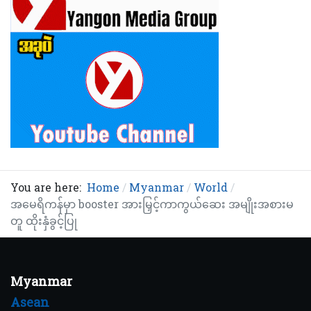
You are here:
Home
Myanmar
World
အမေရိကန်မှာ booster အားမြှင့်ကာကွယ်ဆေး အမျိုးအစားမ
တူ ထိုးနှံခွင့်ပြု
Myanmar
Asean