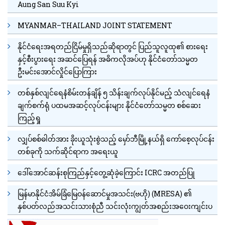
Aung San Suu Kyi
MYANMAR–THAILAND JOINT STATEMENT
နိုင်ငံရေးအရတည်ငြိမ်မှုရှိသည်ဆိုရာတွင် ပြည်သူလူထု၏ စားရေး
နှင့်စီးပွားရေး အဆင်ပြေရန် အဓိကလိုအပ်ဟု နိုင်ငံတော်သမ္မတ
ဦးမင်းအောင်လှိုင်ပြောကြား
တစ်နှစ်လျင်ရေနံစိမ်းတန်ချိန် ၅ သိန်းချက်လုပ်နိုင်မည့် သံလျင်ရေနံ
ချက်စက်ရုံ ပထမအဆင့်လုပ်ငန်းများ နိုင်ငံတော်သမ္မတ စစ်ဆေး
ကြည့်ရှု
လျှပ်စစ်ဓါတ်အား ခိုးယူသုံးစွဲသည့် မှော်ဘီမြို့နယ်ရှိ ကော်စေ့လုပ်ငန်း
တစ်ခုကို သက်ဆိုင်ရာက အရေးယူ
ဒေါ်အောင်ဆန်းစုကြည်နှင့်တွေ့ဆုံခဲ့ကြောင်း ICRC အတည်ပြု
မြန်မာနိုင်ငံအိမ်ခြံမြေဝန်ဆောင်မှုအသင်း(ဗဟို) (MRESA) ၏
နှစ်ပတ်လည်အသင်းသားစုံညီ သင်းလုံးကျွတ်အစည်းအဝေးကျင်းပ