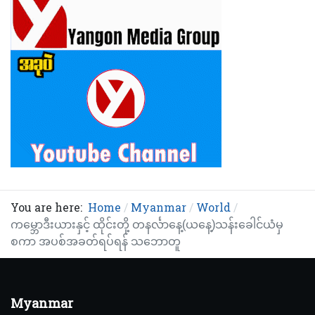
You are here:
Home
Myanmar
World
ကမ္ဘောဒီးယားနှင့် ထိုင်းတို့ တနင်္လာနေ့(ယနေ့)သန်းခေါင်ယံမှ
စကာ အပစ်အခတ်ရပ်ရန် သဘောတူ
Myanmar