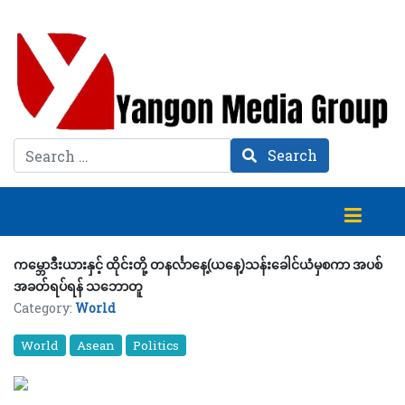
Search
Search
ကမ္ဘောဒီးယားနှင့် ထိုင်းတို့ တနင်္လာနေ့(ယနေ့)သန်းခေါင်ယံမှစကာ အပစ်
အခတ်ရပ်ရန် သဘောတူ
Category:
World
World
Asean
Politics