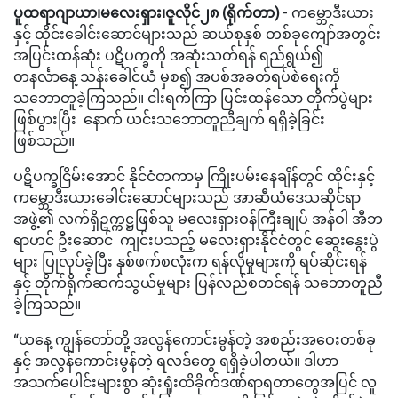
ပူထရာဂျာယာ၊မလေးရှား၊ဇူလိုင်၂၈ (ရိုက်တာ)
- ကမ္ဘောဒီးယား
နှင့် ထိုင်းခေါင်းဆောင်များသည် ဆယ်စုနှစ် တစ်ခုကျော်အတွင်း
အပြင်းထန်ဆုံး ပဋိပက္ခကို အဆုံးသတ်ရန် ရည်ရွယ်၍
တနင်္လာနေ့ သန်းခေါင်ယံ မှစ၍ အပစ်အခတ်ရပ်စဲရေးကို
သဘောတူခဲ့ကြသည်။ ငါးရက်ကြာ ပြင်းထန်သော တိုက်ပွဲများ
ဖြစ်ပွားပြီး နောက် ယင်းသဘောတူညီချက် ရရှိခဲ့ခြင်း
ဖြစ်သည်။
ပဋိပက္ခငြိမ်းအောင် နိုင်ငံတကာမှ ကြိုးပမ်းနေချိန်တွင် ထိုင်းနှင့်
ကမ္ဘောဒီးယားခေါင်းဆောင်များသည် အာဆီယံဒေသဆိုင်ရာ
အဖွဲ့၏ လက်ရှိဥက္ကဋ္ဌဖြစ်သူ မလေးရှားဝန်ကြီးချုပ် အန်ဝါ အီဘ
ရာဟင် ဦးဆောင် ကျင်းပသည့် မလေးရှားနိုင်ငံတွင် ဆွေးနွေးပွဲ
များ ပြုလုပ်ခဲ့ပြီး နှစ်ဖက်စလုံးက ရန်လိုမှုများကို ရပ်ဆိုင်းရန်
နှင့် တိုက်ရိုက်ဆက်သွယ်မှုများ ပြန်လည်စတင်ရန် သဘောတူညီ
ခဲ့ကြသည်။
“ယနေ့ ကျွန်တော်တို့ အလွန်ကောင်းမွန်တဲ့ အစည်းအဝေးတစ်ခု
နှင့် အလွန်ကောင်းမွန်တဲ့ ရလဒ်တွေ ရရှိခဲ့ပါတယ်။ ဒါဟာ
အသက်ပေါင်းများစွာ ဆုံးရှုံးထိခိုက်ဒဏ်ရာရတာတွေအပြင် လူ