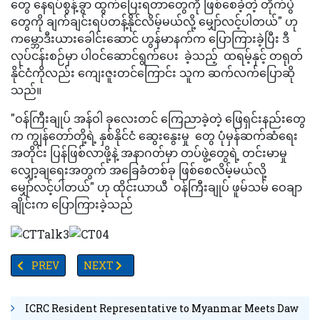
တွေ နေရပ်စွန့်ခွာ ထွက်ပြေးရတာတွေကို ဖြစ်စေခဲ့တဲ့ တိုက်ပွဲ
တွေကို ချက်ချင်းရပ်တန့်နိုင်လိမ့်မယ်လို့ မျှော်လင့်ပါတယ်" ဟု
ကမ္ဘောဒီးယားခေါင်းဆောင် ဟွန်မာနက်က ပြောကြားခဲ့ပြီး ဒီ
လုပ်ငန်းစဉ်မှာ ပါဝင်ဆောင်ရွက်ပေး ခဲ့သည့် ထရမ့်နှင့် တရုတ်
နိုင်ငံကိုလည်း ကျေးဇူးတင်ကြောင်း သူက ဆက်လက်ပြောဆို
သည်။
"ဝန်ကြီးချုပ် အန်ဝါ ခုလေးတင် ကြေညာခဲ့တဲ့ ဖြေရှင်းနည်းတွေ
က ကျွန်တော်တို့ရဲ့ နှစ်နိုင်ငံ ဆွေးနွေးမှု တွေ ပုံမှန်ဆက်ဆံရေး
အတိုင်း ပြန်ဖြစ်လာဖို့နဲ့ အနာဂတ်မှာ တပ်ဖွဲ့တွေရဲ့ တင်းမာမှု
လျှော့ချရေးအတွက် အခြေခံတစ်ခု ဖြစ်စေလိမ့်မယ်လို့
မျှော်လင့်ပါတယ်" ဟု ထိုင်းယာယီ ဝန်ကြီးချုပ် ဖူမ်သမ် ဝေချာ
ချိုင်းက ပြောကြားခဲ့သည်
PREVIOUS ARTICLE: ‎စီးပွားရေးအကြပ်အတည်းများကြား ယီမင်ငွေကြေး
NEXT ARTICLE: ထိုင်းနိုင်ငံတွင် သေနတ်သမားတစ်ဦး
PREV
NEXT
ICRC Resident Representative to Myanmar Meets Daw